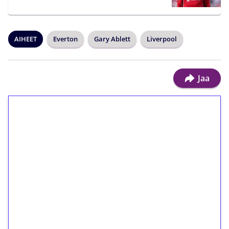
AIHEET
Everton
Gary Ablett
Liverpool
Jaa
1€ = 10€ arvosta
ilmaiskierroksia ilman
kierrätystä!
Talleta 1€
Saat heti 50 ilmaiskierrosta Tuohi 1000 -
peliin (arvo 0,20€ per kierros)!
Ei kierrätysvaatimusta!