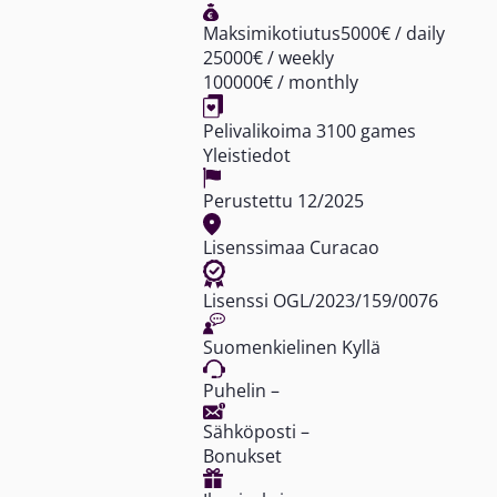
Maksimikotiutus
5000€ / daily
25000€ / weekly
100000€ / monthly
Pelivalikoima
3100 games
Yleistiedot
Perustettu
12/2025
Lisenssimaa
Curacao
Lisenssi
OGL/2023/159/0076
Suomenkielinen
Kyllä
Puhelin
–
Sähköposti
–
Bonukset