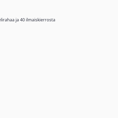
lirahaa ja 40 ilmaiskierrosta