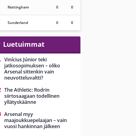
Nottingham
0
0
Sunderland
0
0
Luetuimmat
Vinícius Júnior teki
jatkosopimuksen – oliko
Arsenal sittenkin vain
neuvotteluvaltti?
The Athletic: Rodrin
siirtosaagaan todellinen
yllätyskäänne
Arsenal myy
maajoukkuepelaajan – vain
vuosi hankinnan jälkeen