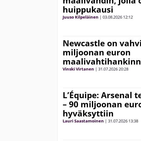
maalivahdin, jolla 
huippukausi
Juuso Kilpeläinen
|
03.08.2026
12:12
Newcastle on vahv
miljoonan euron
maalivahtihankinn
Vinski Virtanen
|
31.07.2026
20:28
L’Équipe: Arsenal t
– 90 miljoonan eur
hyväksyttiin
Lauri Saastamoinen
|
31.07.2026
13:38