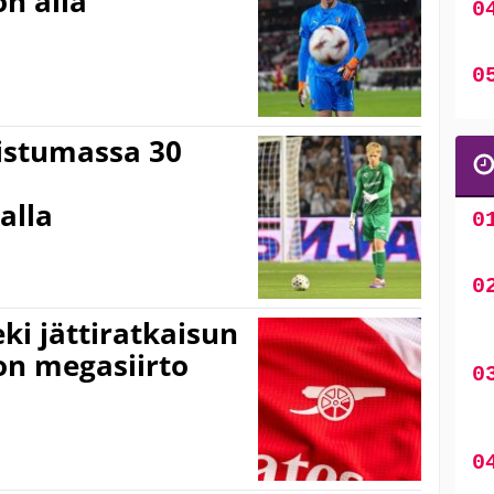
on alla
istumassa 30
alla
eki jättiratkaisun
on megasiirto