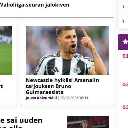
Valioliiga-seuran jalokiven
1
1
o
Newcastle hylkäsi Arsenalin
yt
tarjouksen Bruno
Guimaraesista
Juuso Koivumäki
|
03.08.2026
18:33
le sai uuden