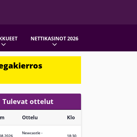
KKUEET
NETTIKASINOT 2026
egakierros
Tulevat ottelut
vm
Ottelu
Klo
Newcastle
-
08.2026
18:30