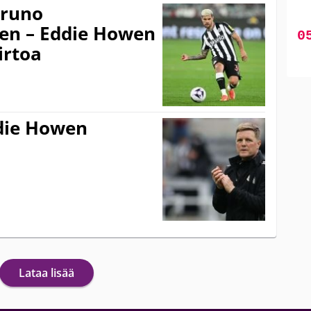
Bruno
en – Eddie Howen
irtoa
ddie Howen
Lataa lisää