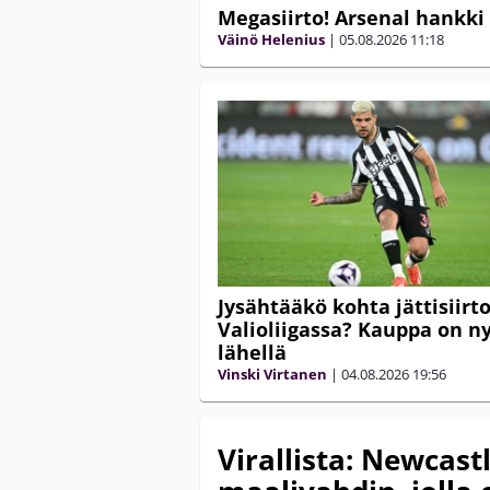
Megasiirto! Arsenal hankki 
Väinö Helenius
|
05.08.2026
11:18
Jysähtääkö kohta jättisiirt
Valioliigassa? Kauppa on n
lähellä
Vinski Virtanen
|
04.08.2026
19:56
Virallista: Newcast