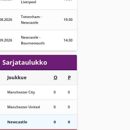
Liverpool
Tottenham
-
08.2026
19:30
Newcastle
Newcastle
-
09.2026
14:30
Bournemouth
Sarjataulukko
Joukkue
O
P
Manchester City
0
0
Manchester United
0
0
Newcastle
0
0