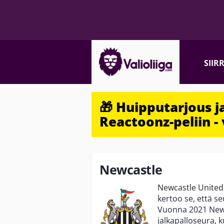
SIIR
🎁 Huipputarjous 
Reactoonz-peliin - 
Newcastle
Newcastle United 
kertoo se, että s
Vuonna 2021 Newca
jalkapalloseura, 