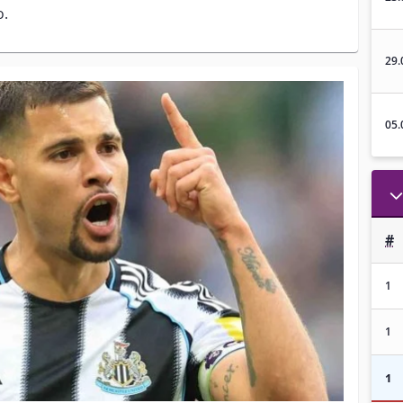
o.
29.
05.
#
1
1
1