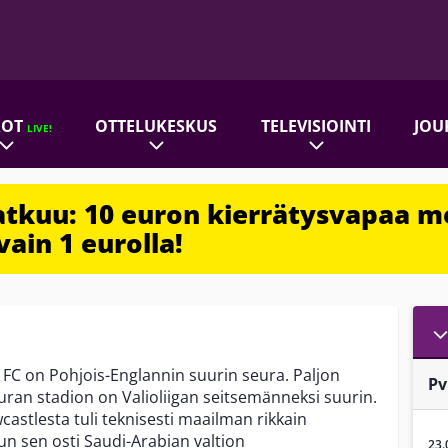
ROT
OTTELUKESKUS
TELEVISIOINTI
JOU
LIVE!
jatkuu: 10 euron kierrätysvapaa m
vain 1 eurolla!
FC on Pohjois-Englannin suurin seura. Paljon
P
euran stadion on Valioliigan seitsemänneksi suurin.
stlesta tuli teknisesti maailman rikkain
kun sen osti Saudi-Arabian valtion
23.