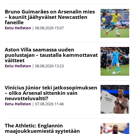
Bruno Guimarães on Arsenalin mies
– kauniit jäähyväiset Newcastlen
faneille
Eetu Hellsten
|
08.08.2026
15:07
Aston Villa saamassa uuden
puolustajan – taustalla kammottavat
väitteet
Eetu Hellsten
|
08.08.2026
13:23
Vinícius Júnior teki jatkosopimuksen
– oliko Arsenal sittenkin vain
neuvotteluvaltti?
Eetu Hellsten
|
07.08.2026
11:46
The Athletic: Englannin
maajoukkuemiestä syytetään