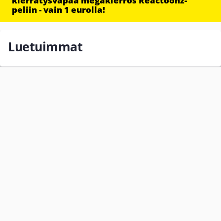
kierrätysvapaa megakierros Reactoonz-
peliin - vain 1 eurolla!
Luetuimmat