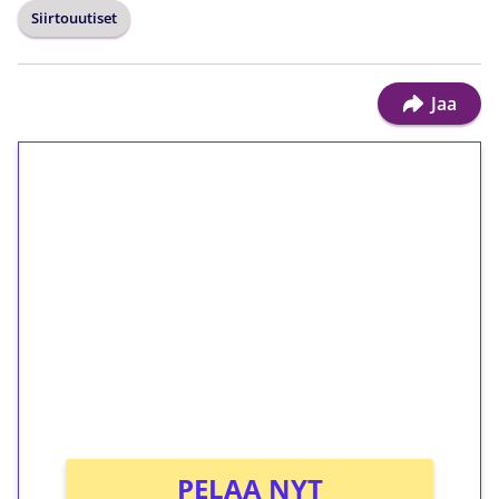
Siirtouutiset
Jaa
1€ = 10€ arvosta
ilmaiskierroksia ilman
kierrätystä!
Talleta 1€
Saat heti 50 ilmaiskierrosta Tuohi 1000 -
peliin (arvo 0,20€ per kierros)!
Ei kierrätysvaatimusta!
PELAA NYT