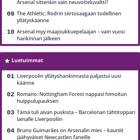
Arsenal sittenkin vain neuvotteluvaltti?
The Athletic: Rodrin siirtosaagaan todellinen
yllätyskäänne
Arsenal myy maajoukkuepelaajan – vain vuosi
hankinnan jälkeen
Luetuimmat
Liverpoolin yllätyshankinnasta paljastui uusi
käänne
Romano: Nottingham Forest nappasi himoitun
huippulupauksen
Tämä tuli aivan puskista – Barcelonan tähtitoppari
lainalle Liverpooliin
Bruno Guimarães on Arsenalin mies – kauniit
jäähyväiset Newcastlen faneille