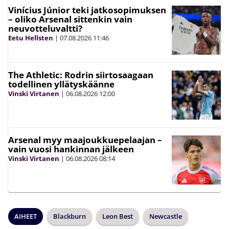
Vinícius Júnior teki jatkosopimuksen
– oliko Arsenal sittenkin vain
neuvotteluvaltti?
Eetu Hellsten
|
07.08.2026
11:46
The Athletic: Rodrin siirtosaagaan
todellinen yllätyskäänne
Vinski Virtanen
|
06.08.2026
12:00
Arsenal myy maajoukkuepelaajan –
vain vuosi hankinnan jälkeen
Vinski Virtanen
|
06.08.2026
08:14
AIHEET
Blackburn
Leon Best
Newcastle