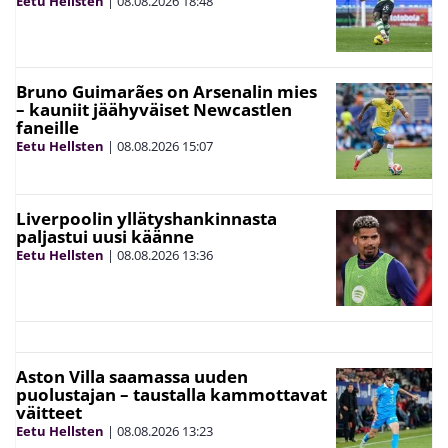
Eetu Hellsten
|
08.08.2026
18:48
Bruno Guimarães on Arsenalin mies
– kauniit jäähyväiset Newcastlen
faneille
Eetu Hellsten
|
08.08.2026
15:07
Liverpoolin yllätyshankinnasta
paljastui uusi käänne
Eetu Hellsten
|
08.08.2026
13:36
Aston Villa saamassa uuden
puolustajan – taustalla kammottavat
väitteet
Eetu Hellsten
|
08.08.2026
13:23