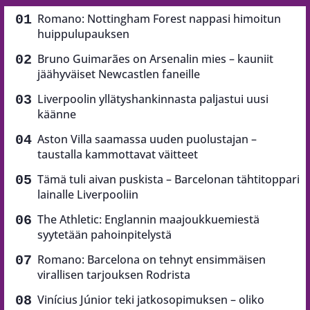
Romano: Nottingham Forest nappasi himoitun
huippulupauksen
Bruno Guimarães on Arsenalin mies – kauniit
jäähyväiset Newcastlen faneille
Liverpoolin yllätyshankinnasta paljastui uusi
käänne
Aston Villa saamassa uuden puolustajan –
taustalla kammottavat väitteet
Tämä tuli aivan puskista – Barcelonan tähtitoppari
lainalle Liverpooliin
The Athletic: Englannin maajoukkuemiestä
syytetään pahoinpitelystä
Romano: Barcelona on tehnyt ensimmäisen
virallisen tarjouksen Rodrista
Vinícius Júnior teki jatkosopimuksen – oliko