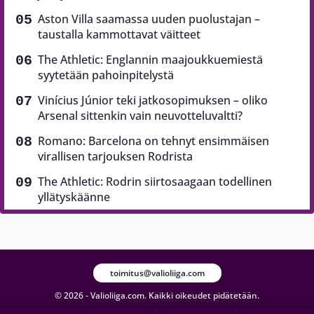
Aston Villa saamassa uuden puolustajan –
taustalla kammottavat väitteet
The Athletic: Englannin maajoukkuemiestä
syytetään pahoinpitelystä
Vinícius Júnior teki jatkosopimuksen – oliko
Arsenal sittenkin vain neuvotteluvaltti?
Romano: Barcelona on tehnyt ensimmäisen
virallisen tarjouksen Rodrista
The Athletic: Rodrin siirtosaagaan todellinen
yllätyskäänne
toimitus@valioliiga.com
© 2026 - Valioliiga.com. Kaikki oikeudet pidätetään.