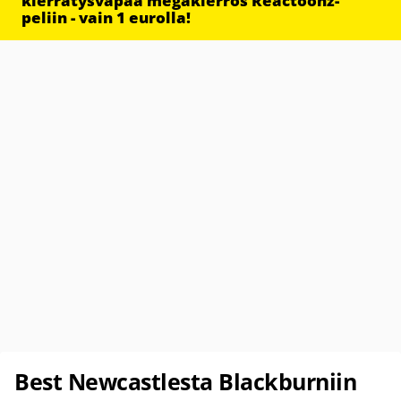
kierrätysvapaa megakierros Reactoonz-
peliin - vain 1 eurolla!
Best Newcastlesta Blackburniin