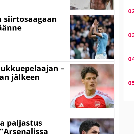
n siirtosaagaan
käänne
ukkuepelaajan –
an jälkeen
a paljastus
 ”Arsenalissa