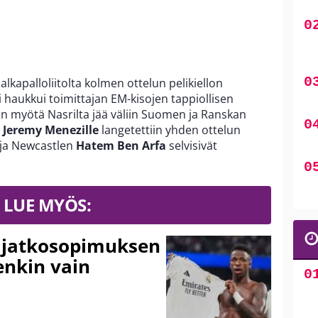
lkapalloliitolta kolmen ottelun pelikiellon
i haukkui toimittajan EM-kisojen tappiollisen
lon myötä Nasrilta jää väliin Suomen ja Ranskan
Jeremy Menezille
langetettiin yhden ottelun
ja Newcastlen
Hatem Ben Arfa
selvisivät
LUE MYÖS:
ki jatkosopimuksen
tenkin vain