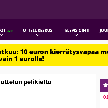
ROT
OTTELUKESKUS
TELEVISIOINTI
JOU
LIVE!
jatkuu: 10 euron kierrätysvapaa m
vain 1 eurolla!
ottelun pelikielto