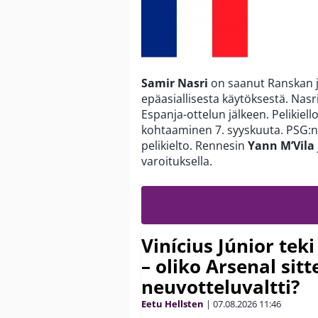
Samir Nasri
on saanut Ranskan ja
epäasiallisesta käytöksestä. Nasr
Espanja-ottelun jälkeen. Pelikiel
kohtaaminen 7. syyskuuta. PSG:n
pelikielto. Rennesin
Yann M’Vila
varoituksella.
Vinícius Júnior te
– oliko Arsenal sit
neuvotteluvaltti?
Eetu Hellsten
|
07.08.2026
11:46