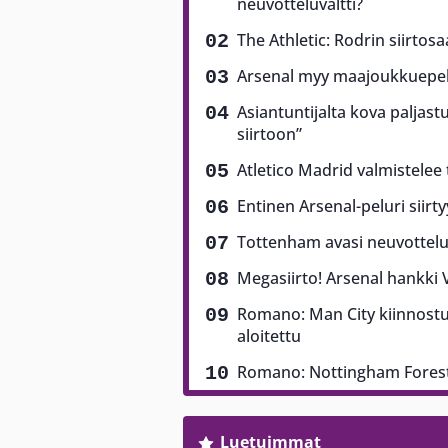
neuvotteluvaltti?
The Athletic: Rodrin siirtos
Arsenal myy maajoukkuepela
Asiantuntijalta kova paljast
siirtoon”
Atletico Madrid valmistelee
Entinen Arsenal-peluri siirt
Tottenham avasi neuvottel
Megasiirto! Arsenal hankki V
Romano: Man City kiinnostu
aloitettu
Romano: Nottingham Forest 
Luetuimmat