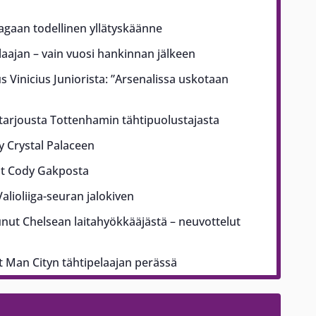
aagaan todellinen yllätyskäänne
ajan – vain vuosi hankinnan jälkeen
us Vinicius Juniorista: ”Arsenalissa uskotaan
 tarjousta Tottenhamin tähtipuolustajasta
yy Crystal Palaceen
ut Cody Gakposta
alioliiga-seuran jalokiven
nut Chelsean laitahyökkääjästä – neuvottelut
Man Cityn tähtipelaajan perässä