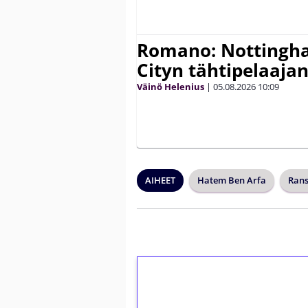
Romano: Nottingh
Cityn tähtipelaaja
Väinö Helenius
|
05.08.2026
10:09
AIHEET
Hatem Ben Arfa
Ran
1€ = 10€ arvosta 
kierrätystä!