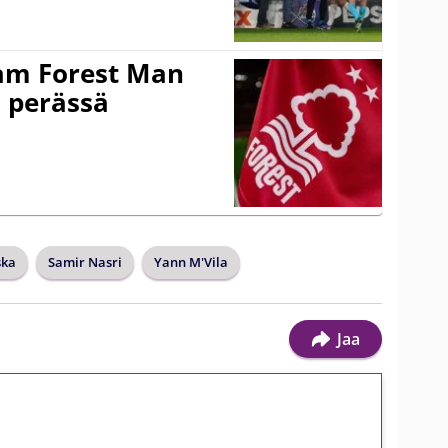
am Forest Man
n perässä
ska
Samir Nasri
Yann M'Vila
Jaa
ilmaiskierroksia ilman