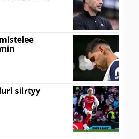
lmistelee
amin
uri siirtyy