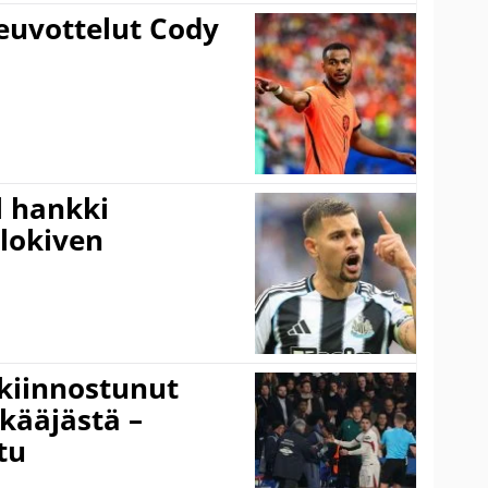
euvottelut Cody
l hankki
alokiven
kiinnostunut
kääjästä –
tu