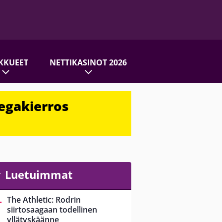
KKUEET
NETTIKASINOT 2026
egakierros
Luetuimmat
The Athletic: Rodrin
siirtosaagaan todellinen
yllätyskäänne