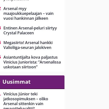
Arsenal myy
maajoukkuepelaajan – vain
vuosi hankinnan jälkeen
Entinen Arsenal-peluri siirtyy
Crystal Palaceen
Megasiirto! Arsenal hankki
Valioliiga-seuran jalokiven
Asiantuntijalta kova paljastus
Vinicius Juniorista: ”Arsenalissa
uskotaan siirtoon”
Uusimmat
Vinícius Júnior teki
jatkosopimuksen – oliko
Arsenal sittenkin vain
neuvotteluvaltti?