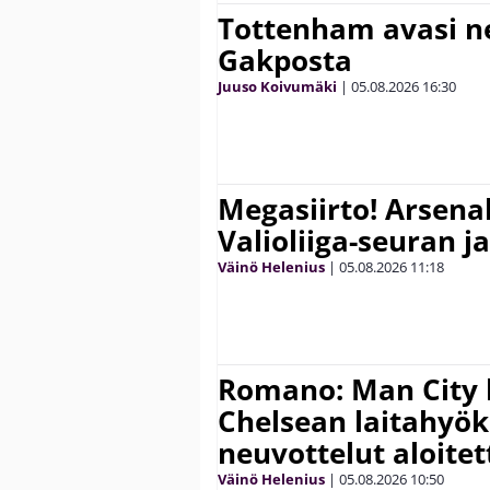
Tottenham avasi n
Gakposta
Juuso Koivumäki
|
05.08.2026
16:30
Megasiirto! Arsena
Valioliiga-seuran j
Väinö Helenius
|
05.08.2026
11:18
Romano: Man City 
Chelsean laitahyök
neuvottelut aloitet
Väinö Helenius
|
05.08.2026
10:50