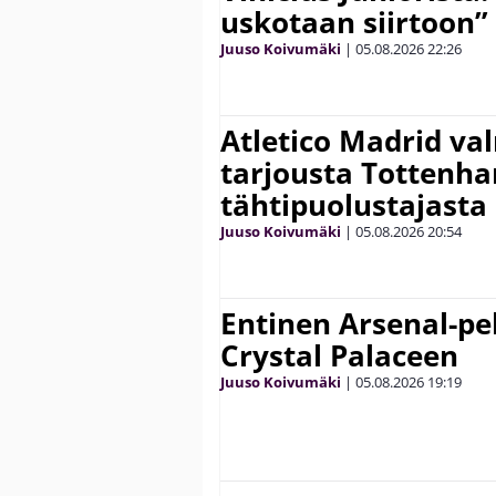
uskotaan siirtoon”
Juuso Koivumäki
|
05.08.2026
22:26
Atletico Madrid va
tarjousta Tottenh
tähtipuolustajasta
Juuso Koivumäki
|
05.08.2026
20:54
Entinen Arsenal-pel
Crystal Palaceen
Juuso Koivumäki
|
05.08.2026
19:19