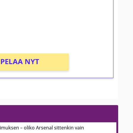
osta Tuohi 1000 -peliin (arvo 0,20€ per
PELAA NYT
pimuksen – oliko Arsenal sittenkin vain