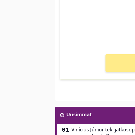
Talleta 1€
Saat heti 50 ilmaiskierr
kierros)!
Ei kierrätysvaatimusta!
Uusimmat
Vinícius Júnior teki jatkoso