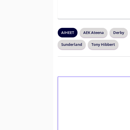
AIHEET
AEK Ateena
Derby
Sunderland
Tony Hibbert
1€ = 10€ arvosta 
kierrätystä!
Talleta 1€
Saat heti 50 ilmaiskierr
kierros)!