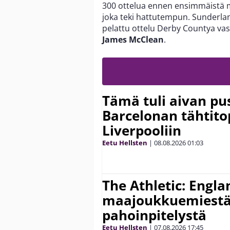
300 ottelua ennen ensimmäistä m
joka teki hattutempun. Sunderland
pelattu ottelu Derby Countya vast
James McClean
.
Tämä tuli aivan pus
Barcelonan tähtitop
Liverpooliin
Eetu Hellsten
|
08.08.2026
01:03
The Athletic: Engla
maajoukkuemiestä
pahoinpitelystä
Eetu Hellsten
|
07.08.2026
17:45