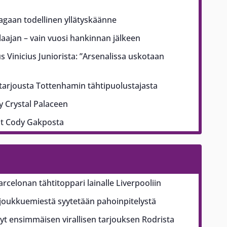
aagaan todellinen yllätyskäänne
ajan – vain vuosi hankinnan jälkeen
us Vinicius Juniorista: ”Arsenalissa uskotaan
 tarjousta Tottenhamin tähtipuolustajasta
yy Crystal Palaceen
ut Cody Gakposta
arcelonan tähtitoppari lainalle Liverpooliin
ajoukkuemiestä syytetään pahoinpitelystä
t ensimmäisen virallisen tarjouksen Rodrista