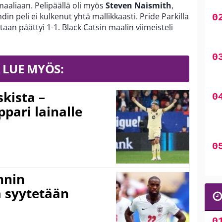
aaliaan. Pelipäällä oli myös
Steven Naismith
,
in peli ei kulkenut yhtä mallikkaasti. Pride Parkilla
aan päättyi 1-1. Black Catsin maalin viimeisteli
LUE MYÖS:
kista –
pari lainalle
nnin
 syytetään