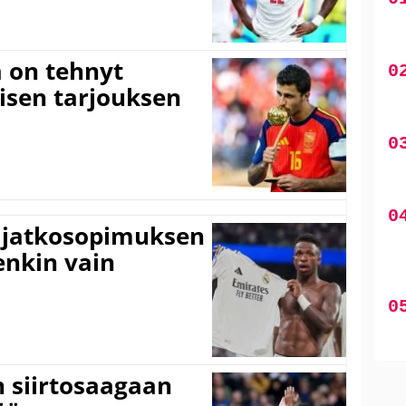
 on tehnyt
isen tarjouksen
ki jatkosopimuksen
tenkin vain
n siirtosaagaan