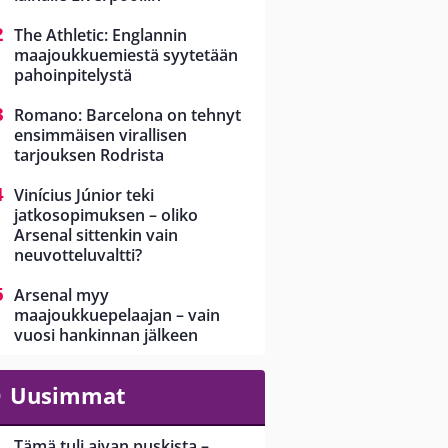
The Athletic: Englannin
maajoukkuemiestä syytetään
pahoinpitelystä
Romano: Barcelona on tehnyt
ensimmäisen virallisen
tarjouksen Rodrista
Vinícius Júnior teki
jatkosopimuksen – oliko
Arsenal sittenkin vain
neuvotteluvaltti?
Arsenal myy
maajoukkuepelaajan – vain
vuosi hankinnan jälkeen
Uusimmat
Tämä tuli aivan puskista –