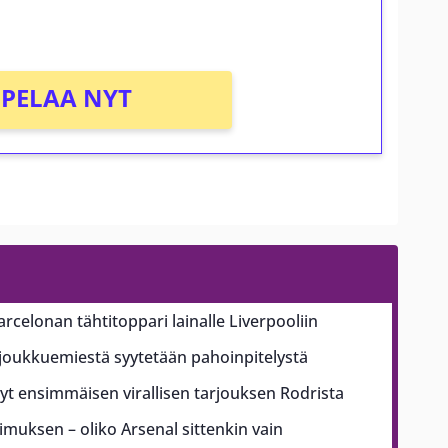
PELAA NYT
arcelonan tähtitoppari lainalle Liverpooliin
ajoukkuemiestä syytetään pahoinpitelystä
t ensimmäisen virallisen tarjouksen Rodrista
pimuksen – oliko Arsenal sittenkin vain