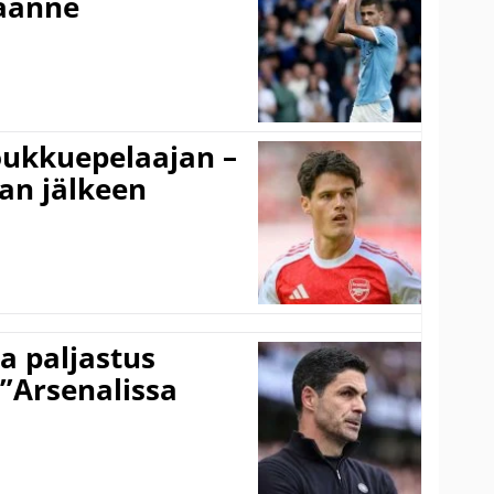
käänne
ukkuepelaajan –
an jälkeen
a paljastus
 ”Arsenalissa