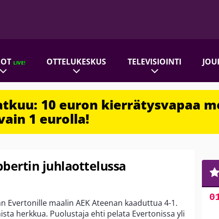
ROT
OTTELUKESKUS
TELEVISIOINTI
JOU
LIVE!
jatkuu: 10 euron kierrätysvapaa m
vain 1 eurolla!
bbertin juhlaottelussa
an Evertonille maalin AEK Ateenan kaaduttua 4-1.
ista herkkua. Puolustaja ehti pelata Evertonissa yli