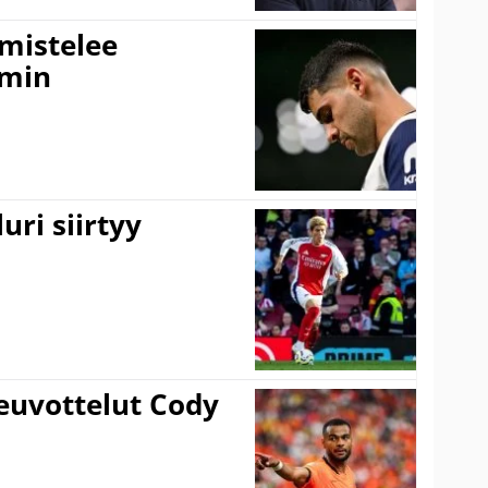
lmistelee
amin
uri siirtyy
euvottelut Cody