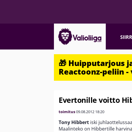
SIIR
🎁 Huipputarjous 
Reactoonz-peliin - 
Evertonille voitto Hi
toimitus
09.08.2012
18:20
Tony Hibbert
iski juhlaottelussa
Maalinteko on Hibbertille harvina