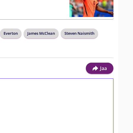
Everton
James McClean
Steven Naismith
Jaa
ilmaiskierroksia ilman
osta Tuohi 1000 -peliin (arvo 0,20€ per