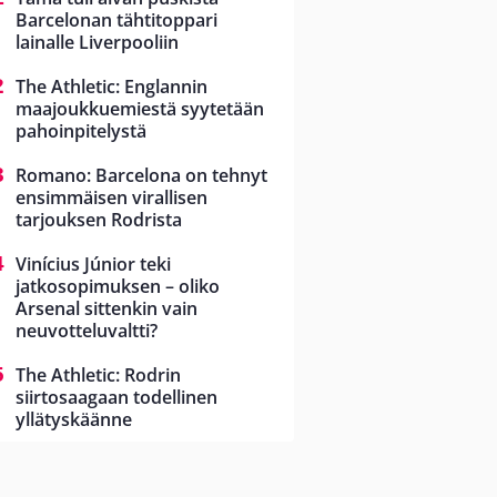
Barcelonan tähtitoppari
lainalle Liverpooliin
The Athletic: Englannin
maajoukkuemiestä syytetään
pahoinpitelystä
Romano: Barcelona on tehnyt
ensimmäisen virallisen
tarjouksen Rodrista
Vinícius Júnior teki
jatkosopimuksen – oliko
Arsenal sittenkin vain
neuvotteluvaltti?
The Athletic: Rodrin
siirtosaagaan todellinen
yllätyskäänne