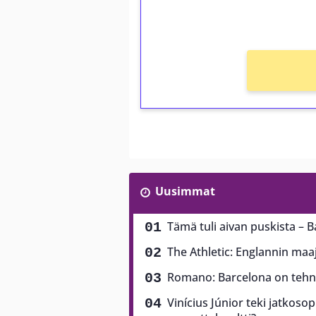
Ei kierrätysvaatimusta!
Uusimmat
Tämä tuli aivan puskista – B
The Athletic: Englannin ma
Romano: Barcelona on tehny
Vinícius Júnior teki jatkoso