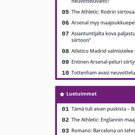
neuvotteluvaltti?
The Athletic: Rodrin siirtos
Arsenal myy maajoukkuepela
Asiantuntijalta kova paljast
siirtoon”
Atletico Madrid valmistelee
Entinen Arsenal-peluri siirt
Tottenham avasi neuvottel
Luetuimmat
Tämä tuli aivan puskista – B
The Athletic: Englannin ma
Romano: Barcelona on tehny