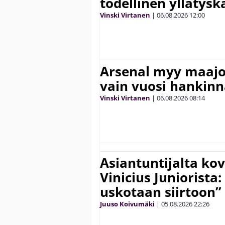
todellinen yllätys
Vinski Virtanen
|
06.08.2026
12:00
Arsenal myy maajo
vain vuosi hankinn
Vinski Virtanen
|
06.08.2026
08:14
Asiantuntijalta kov
Vinicius Juniorista:
uskotaan siirtoon”
Juuso Koivumäki
|
05.08.2026
22:26