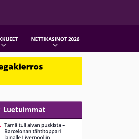
KKUEET
NETTIKASINOT 2026
egakierros
Luetuimmat
Tämä tuli aivan puskista –
Barcelonan tähtitoppari
lainalle Liverpooliin