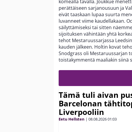
komealla tavalla. Joukkue menett
perättäiseen sarjanousuun ja Val
eivät taaskaan lupaa suurta mene
luvanneet viime kaudellakaan. Od
säilyttämiseksi tai sitten näem
sijoituksen vähintään yhtä korkea
tehot Mestaruussarjassa Leedsin 
kauden jälkeen. Holtin kovat tehot
Snodgrass oli Mestaruussarjan t
toistakymmentä maaliakin siinä s
Tämä tuli aivan pus
Barcelonan tähtitop
Liverpooliin
Eetu Hellsten
|
08.08.2026
01:03