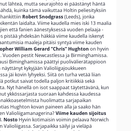
htonut lähteä, mutta seurajohto ei päästänyt häntä
hdä, kuinka tämä vaikuttaa Holtin peliesityksiin
 hankittiin
Robert Snodgrass
(Leeds), jonka
kikentän laidalta. Viime kaudella mies iski 13 maalia
aajien että fanien äänestyksessä vuoden pelaaja -
 pistää yhdeksän häkkiä viime kaudella iskenyt
aantumisia maaleja pitäisi syntyä viime kauden
topher William Gerard ”Chris” Hughton
on hyvin
. Vuoden pestit Newcastlessa ja Birminghamissa.
 kausi Biminghamissa päättyi puolivälierätappioon
lä näyttänyt kykyjään Valioliigajoukkueen
sa jäi kovin lyhyeksi. Siitä on turha vetää liian
lä potkut saivat todella paljon kritiikkiä sekä
jilta. Nyt hänellä on isot saappaat täytettävänä, kun
nnut ykkössarjasta suoraan kahdessa kaudessa
a ennakkoasetelmista huolimatta sarjapaikan
otias Hughton kovan paineen alla ja saako hän
en Valioliigamanagerina?
Viime kauden sijoitus
8.
Nosto
Hyvin kotimaisin voimin pelaava Norwich
ään Valioliigassa. Sarjapaikka säilyi ja vieläpä