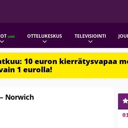
ROT
OTTELUKESKUS
TELEVISIOINTI
JOU
LIVE!
jatkuu: 10 euron kierrätysvapaa m
vain 1 eurolla!
 – Norwich