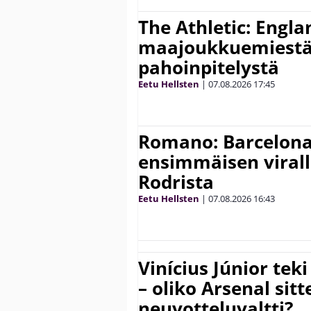
The Athletic: Engla
maajoukkuemiestä
pahoinpitelystä
Eetu Hellsten
|
07.08.2026
17:45
Romano: Barcelona
ensimmäisen virall
Rodrista
Eetu Hellsten
|
07.08.2026
16:43
Vinícius Júnior te
– oliko Arsenal sit
neuvotteluvaltti?