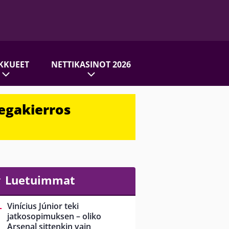
KKUEET
NETTIKASINOT 2026
egakierros
Luetuimmat
Vinícius Júnior teki
jatkosopimuksen – oliko
Arsenal sittenkin vain