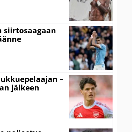
n siirtosaagaan
käänne
ukkuepelaajan –
an jälkeen