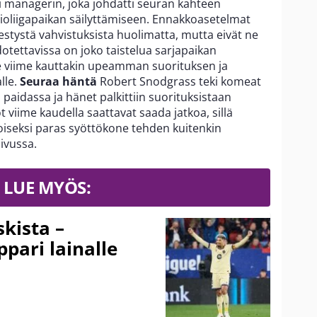
i managerin, joka johdatti seuran kahteen
ioliigapaikan säilyttämiseen. Ennakkoasetelmat
stystä vahvistuksista huolimatta, mutta eivät ne
otettavissa on joko taistelua sarjapaikan
me viime kauttakin upeamman suorituksen ja
lle.
Seuraa häntä
Robert Snodgrass teki komeat
paidassa ja hänet palkittiin suorituksistaan
 viime kaudella saattavat saada jatkoa, sillä
oiseksi paras syöttökone tehden kuitenkin
ivussa.
LUE MYÖS:
kista –
pari lainalle