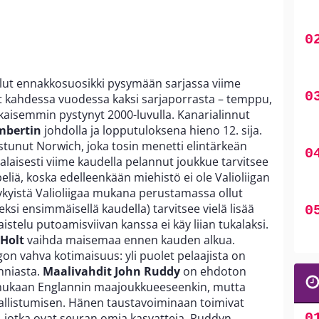
llut ennakkosuosikki pysymään sarjassa viime
ut kahdessa vuodessa kaksi sarjaporrasta – temppu,
kaisemmin pystynyt 2000-luvulla. Kanarialinnut
mbertin
johdolla ja lopputuloksena hieno 12. sija.
stunut Norwich, joka tosin menetti elintärkeän
laisesti viime kaudella pelannut joukkue tarvitsee
eliä, koska edelleenkään miehistö ei ole Valioliigan
ykyistä Valioliigaa mukana perustamassa ollut
ksi ensimmäisellä kaudella) tarvitsee vielä lisää
aistelu putoamisviivan kanssa ei käy liian tukalaksi.
Holt
vaihda maisemaa ennen kauden alkua.
n vahva kotimaisuus: yli puolet pelaajista on
anniasta.
Maalivahdit
John Ruddy
on ehdoton
n mukaan Englannin maajoukkueeseenkin, mutta
llistumisen. Hänen taustavoiminaan toimivat
, jotka ovat seuran omia kasvatteja. Ruddyn