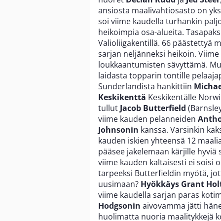
ansiosta maalivahtiosasto on yks
soi viime kaudella turhankin palj
heikoimpia osa-alueita. Tasapaksu
Valioliigakentillä. 66 päästetty
sarjan neljänneksi heikoin. Viime 
loukkaantumisten sävyttämä. 
laidasta topparin tontille pelaaj
Sunderlandista hankittiin
Michae
Keskikenttä
Keskikentälle Norwic
tullut
Jacob Butterfield
(Barnsley
viime kauden pelanneiden
Antho
Johnsonin
kanssa. Varsinkin kak
kauden iskien yhteensä 12 maalia.
pääsee jakelemaan kärjille hyviä s
viime kauden kaltaisesti ei soisi
tarpeeksi Butterfieldin myötä, jo
uusimaan?
Hyökkäys
Grant Hol
viime kaudella sarjan paras koti
Hodgsonin
aivovamma jätti häne
huolimatta nuoria maalitykkejä 