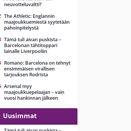
neuvotteluvaltti?
The Athletic: Englannin
maajoukkuemiestä syytetään
pahoinpitelystä
Tämä tuli aivan puskista –
Barcelonan tähtitoppari
lainalle Liverpooliin
Romano: Barcelona on tehnyt
ensimmäisen virallisen
tarjouksen Rodrista
Arsenal myy
maajoukkuepelaajan – vain
vuosi hankinnan jälkeen
Uusimmat
Tämä tuli aivan puskista –