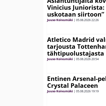
Asiantuntijalta kov
Vinicius Juniorista:
uskotaan siirtoon”
Juuso Koivumäki
|
05.08.2026
22:26
Atletico Madrid va
tarjousta Tottenh
tähtipuolustajasta
Juuso Koivumäki
|
05.08.2026
20:54
Entinen Arsenal-pel
Crystal Palaceen
Juuso Koivumäki
|
05.08.2026
19:19