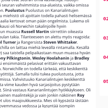
i seuran vahvimmista osa-alueista, vaikka omissa
on.
Puolustus
Puolustus on Kanarialintujen
 miehistö oli ajoittain todella pahasti helisemässä
ä maalia kertovat oman pään ongelmista. Lukema oli
kausi oli Norwichin takalinjoille hyvin
Muun muassa
Russell Martin
siirrettiin oikeasta
apulan takia. Tilanteeseen on alettu myös reagoida:
l Turner
ja Rangersista
Steven Whittaker
.
hilla on laittaa miehiä leveällä rintamalla. Kesällä
) saa taistella pelipaikastaan muun muassa hyvän
ny Pilkingtonin
,
Wesley Hoolahanin
ja
Bradley
si ensimmäistä pelasivat erittäin vakuuttavan
 Norwichille on todella tärkeää, että keskikenttä
yöttöjä. Samalla tulisi tukea puolustusta, jotta
 omissa. Vahvistuuko Kanarialintujen keskikenttä
tta viime kauden hyvä sarjasijoitus pystytään
t
. Siinä vastaus Kanarianlintujen hyökkäykseen. Oli
mainen maalintekijä ja vain jonkin näköinen
Roy
t ulos maajoukkueesta. Mies oli kypsästä iästään
kovemmassa vedossa ja kysyntää isompiin