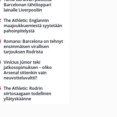
Barcelonan tähtitoppari
lainalle Liverpooliin
The Athletic: Englannin
maajoukkuemiestä syytetään
pahoinpitelystä
Romano: Barcelona on tehnyt
ensimmäisen virallisen
tarjouksen Rodrista
Vinícius Júnior teki
jatkosopimuksen – oliko
Arsenal sittenkin vain
neuvotteluvaltti?
The Athletic: Rodrin
siirtosaagaan todellinen
yllätyskäänne