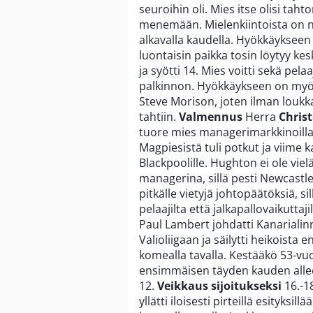
seuroihin oli. Mies itse olisi ta
menemään. Mielenkiintoista on nä
alkavalla kaudella. Hyökkäykseen
luontaisin paikka tosin löytyy kes
ja syötti 14. Mies voitti sekä pel
palkinnon. Hyökkäykseen on myös
Steve Morison, joten ilman loukk
tahtiin.
Valmennus
Herra
Chris
tuore mies managerimarkkinoilla
Magpiesistä tuli potkut ja viime
Blackpoolille. Hughton ei ole vie
managerina, sillä pesti Newcastles
pitkälle vietyjä johtopäätöksiä, sil
pelaajilta että jalkapallovaikutta
Paul Lambert johdatti Kanariali
Valioliigaan ja säilytti heikoist
komealla tavalla. Kestääkö 53-vu
ensimmäisen täyden kauden alle
12.
Veikkaus sijoitukseksi
16.-1
yllätti iloisesti pirteillä esityksill