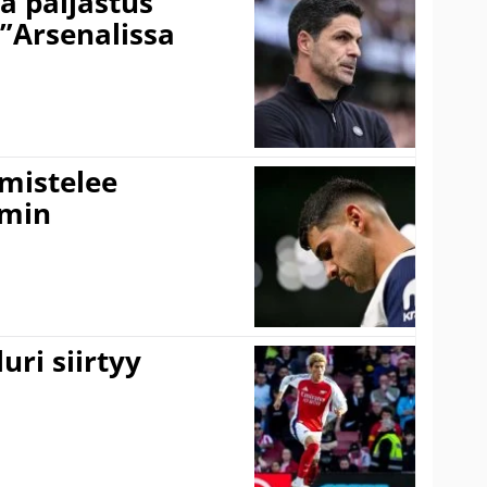
a paljastus
 ”Arsenalissa
lmistelee
amin
uri siirtyy