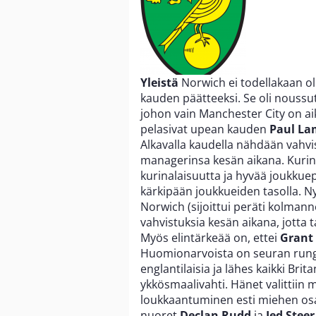
Yleistä
Norwich ei todellakaan o
kauden päätteeksi. Se oli nouss
johon vain Manchester City on ai
pelasivat upean kauden
Paul La
Alkavalla kaudella nähdään vahvi
managerinsa kesän aikana. Kurina
kurinalaisuutta ja hyvää joukkuep
kärkipään joukkueiden tasolla. N
Norwich (sijoittui peräti kolmanne
vahvistuksia kesän aikana, jotta t
Myös elintärkeää on, ettei
Grant 
Huomionarvoista on seuran rungo
englantilaisia ja lähes kaikki Brit
ykkösmaalivahti. Hänet valittii
loukkaantuminen esti miehen osa
nuoret
Declan Rudd
ja
Jed Steer