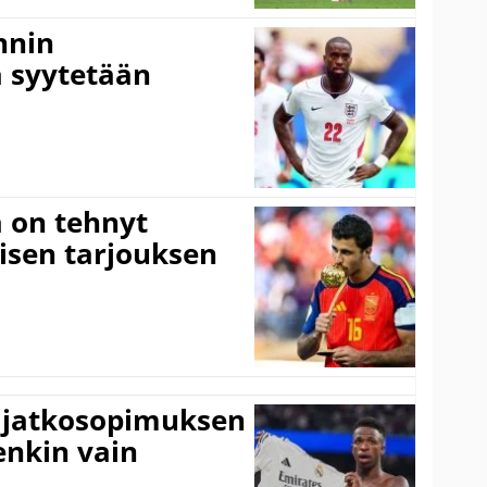
nnin
 syytetään
 on tehnyt
isen tarjouksen
ki jatkosopimuksen
tenkin vain