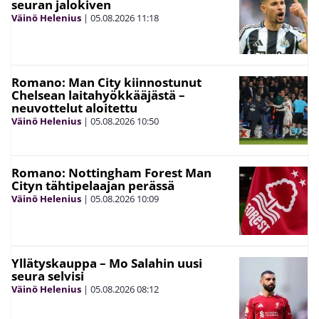
seuran jalokiven
Väinö Helenius
|
05.08.2026
11:18
Romano: Man City kiinnostunut
Chelsean laitahyökkääjästä –
neuvottelut aloitettu
Väinö Helenius
|
05.08.2026
10:50
Romano: Nottingham Forest Man
Cityn tähtipelaajan perässä
Väinö Helenius
|
05.08.2026
10:09
Yllätyskauppa – Mo Salahin uusi
seura selvisi
Väinö Helenius
|
05.08.2026
08:12