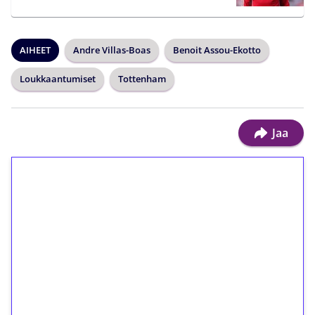
AIHEET
Andre Villas-Boas
Benoit Assou-Ekotto
Loukkaantumiset
Tottenham
Jaa
1€ = 10€ arvosta
ilmaiskierroksia ilman
kierrätystä!
Talleta 1€
Saat heti 50 ilmaiskierrosta Tuohi 1000 -
peliin (arvo 0,20€ per kierros)!