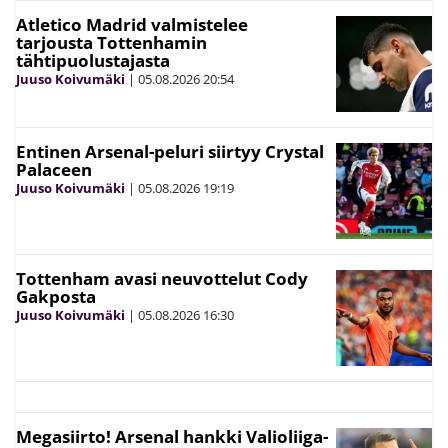
Atletico Madrid valmistelee
tarjousta Tottenhamin
tähtipuolustajasta
Juuso Koivumäki
|
05.08.2026
20:54
Entinen Arsenal-peluri siirtyy Crystal
Palaceen
Juuso Koivumäki
|
05.08.2026
19:19
Tottenham avasi neuvottelut Cody
Gakposta
Juuso Koivumäki
|
05.08.2026
16:30
Megasiirto! Arsenal hankki Valioliiga-