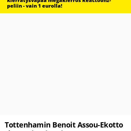
kierrätysvapaa megakierros Reactoonz-
peliin - vain 1 eurolla!
Tottenhamin Benoit Assou-Ekotto