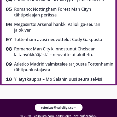
Romano: Nottingham Forest Man Cityn
tähtipelaajan perässä
Megasiirto! Arsenal hankki Valioliiga-seuran
jalokiven
Tottenham avasi neuvottelut Cody Gakposta
Romano: Man City kiinnostunut Chelsean
laitahyökkääjästä – neuvottelut aloitettu
Atletico Madrid valmistelee tarjousta Tottenhamin
tähtipuolustajasta
Yllätyskauppa – Mo Salahin uusi seura selvisi
toimitus@valioliiga.com
© 2026 - Valioliiga.com. Kaikki oikeudet pidätetään.