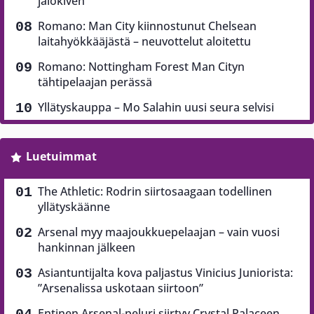
jalokiven
Romano: Man City kiinnostunut Chelsean
laitahyökkääjästä – neuvottelut aloitettu
Romano: Nottingham Forest Man Cityn
tähtipelaajan perässä
Yllätyskauppa – Mo Salahin uusi seura selvisi
Luetuimmat
The Athletic: Rodrin siirtosaagaan todellinen
yllätyskäänne
Arsenal myy maajoukkuepelaajan – vain vuosi
hankinnan jälkeen
Asiantuntijalta kova paljastus Vinicius Juniorista:
”Arsenalissa uskotaan siirtoon”
Entinen Arsenal-peluri siirtyy Crystal Palaceen