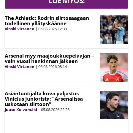
LUE MYÖS:
The Athletic: Rodrin siirtosaagaan
todellinen yllätyskäänne
Vinski Virtanen
|
06.08.2026
12:00
Arsenal myy maajoukkuepelaajan –
vain vuosi hankinnan jälkeen
Vinski Virtanen
|
06.08.2026
08:14
Asiantuntijalta kova paljastus
Vinicius Juniorista: ”Arsenalissa
uskotaan siirtoon”
Juuso Koivumäki
|
05.08.2026
22:26