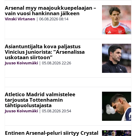
Arsenal myy maajoukkuepelaajan –
vain vuosi hankinnan jälkeen
Vinski Virtanen
|
06.08.2026
08:14
Asiantuntijalta kova paljastus
Vinicius Juniorista: ”Arsenalissa
uskotaan siirtoon”
Juuso Koivumäki
|
05.08.2026
22:26
Atletico Madrid valmistelee
tarjousta Tottenhamin
tähtipuolustajasta
Juuso Koivumäki
|
05.08.2026
20:54
Entinen Arsenal-peluri siirtyy Crystal