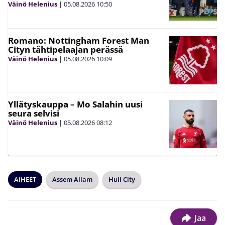
Väinö Helenius
|
05.08.2026
10:50
Romano: Nottingham Forest Man
Cityn tähtipelaajan perässä
Väinö Helenius
|
05.08.2026
10:09
Yllätyskauppa – Mo Salahin uusi
seura selvisi
Väinö Helenius
|
05.08.2026
08:12
AIHEET
Assem Allam
Hull City
Jaa