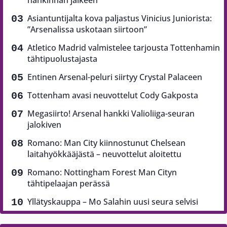
Asiantuntijalta kova paljastus Vinicius Juniorista:
”Arsenalissa uskotaan siirtoon”
Atletico Madrid valmistelee tarjousta Tottenhamin
tähtipuolustajasta
Entinen Arsenal-peluri siirtyy Crystal Palaceen
Tottenham avasi neuvottelut Cody Gakposta
Megasiirto! Arsenal hankki Valioliiga-seuran
jalokiven
Romano: Man City kiinnostunut Chelsean
laitahyökkääjästä – neuvottelut aloitettu
Romano: Nottingham Forest Man Cityn
tähtipelaajan perässä
Yllätyskauppa – Mo Salahin uusi seura selvisi