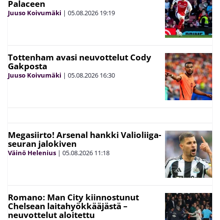
Palaceen
Juuso Koivumäki
|
05.08.2026
19:19
Tottenham avasi neuvottelut Cody
Gakposta
Juuso Koivumäki
|
05.08.2026
16:30
Megasiirto! Arsenal hankki Valioliiga-
seuran jalokiven
Väinö Helenius
|
05.08.2026
11:18
Romano: Man City kiinnostunut
Chelsean laitahyökkääjästä –
neuvottelut aloitettu