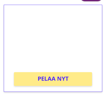
1€ = 10€ arvosta
ilmaiskierroksia ilman
kierrätystä!
Talleta 1€
Saat heti 50 ilmaiskierrosta Tuohi 1000 -
peliin (arvo 0,20€ per kierros)!
Ei kierrätysvaatimusta!
PELAA NYT