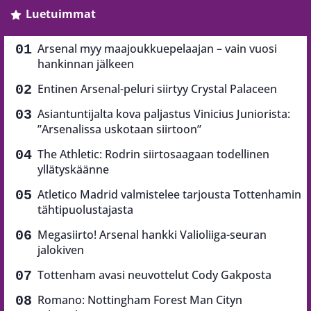
Luetuimmat
Arsenal myy maajoukkuepelaajan – vain vuosi
hankinnan jälkeen
Entinen Arsenal-peluri siirtyy Crystal Palaceen
Asiantuntijalta kova paljastus Vinicius Juniorista:
”Arsenalissa uskotaan siirtoon”
The Athletic: Rodrin siirtosaagaan todellinen
yllätyskäänne
Atletico Madrid valmistelee tarjousta Tottenhamin
tähtipuolustajasta
Megasiirto! Arsenal hankki Valioliiga-seuran
jalokiven
Tottenham avasi neuvottelut Cody Gakposta
Romano: Nottingham Forest Man Cityn