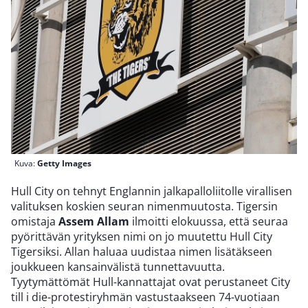
Kuva:
Getty Images
Hull City on tehnyt Englannin jalkapalloliitolle virallisen
valituksen koskien seuran nimenmuutosta. Tigersin
omistaja
Assem Allam
ilmoitti elokuussa, että seuraa
pyörittävän yrityksen nimi on jo muutettu Hull City
Tigersiksi. Allan haluaa uudistaa nimen lisätäkseen
joukkueen kansainvälistä tunnettavuutta.
Tyytymättömät Hull-kannattajat ovat perustaneet City
till i die-protestiryhmän vastustaakseen 74-vuotiaan