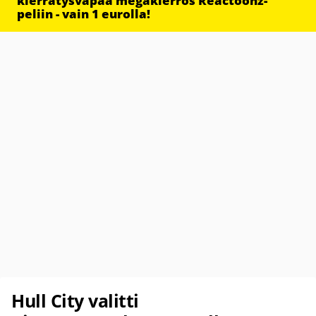
kierrätysvapaa megakierros Reactoonz-
peliin - vain 1 eurolla!
Hull City valitti