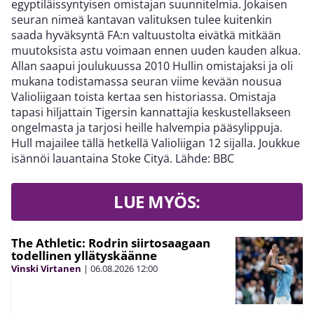
egyptiläissyntyisen omistajan suunnitelmia. Jokaisen
seuran nimeä kantavan valituksen tulee kuitenkin
saada hyväksyntä FA:n valtuustolta eivätkä mitkään
muutoksista astu voimaan ennen uuden kauden alkua.
Allan saapui joulukuussa 2010 Hullin omistajaksi ja oli
mukana todistamassa seuran viime kevään nousua
Valioliigaan toista kertaa sen historiassa. Omistaja
tapasi hiljattain Tigersin kannattajia keskustellakseen
ongelmasta ja tarjosi heille halvempia pääsylippuja.
Hull majailee tällä hetkellä Valioliigan 12 sijalla. Joukkue
isännöi lauantaina Stoke Cityä. Lähde: BBC
LUE MYÖS:
The Athletic: Rodrin siirtosaagaan
todellinen yllätyskäänne
Vinski Virtanen
|
06.08.2026
12:00