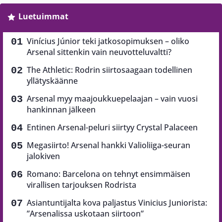
Luetuimmat
Vinícius Júnior teki jatkosopimuksen – oliko
Arsenal sittenkin vain neuvotteluvaltti?
The Athletic: Rodrin siirtosaagaan todellinen
yllätyskäänne
Arsenal myy maajoukkuepelaajan – vain vuosi
hankinnan jälkeen
Entinen Arsenal-peluri siirtyy Crystal Palaceen
Megasiirto! Arsenal hankki Valioliiga-seuran
jalokiven
Romano: Barcelona on tehnyt ensimmäisen
virallisen tarjouksen Rodrista
Asiantuntijalta kova paljastus Vinicius Juniorista:
”Arsenalissa uskotaan siirtoon”