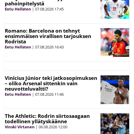
pahoinpitelystä
Eetu Hellsten
|
07.08.2026
17:45
Romano: Barcelona on tehnyt
ensimmäisen virallisen tarjouksen
Rodrista
Eetu Hellsten
|
07.08.2026
16:43
Vinícius Júnior teki jatkosopimuksen
– oliko Arsenal sittenkin vain
neuvotteluvaltti?
Eetu Hellsten
|
07.08.2026
11:46
The Athletic: Rodrin siirtosaagaan
todellinen yllätyskäänne
Vinski Virtanen
|
06.08.2026
12:00