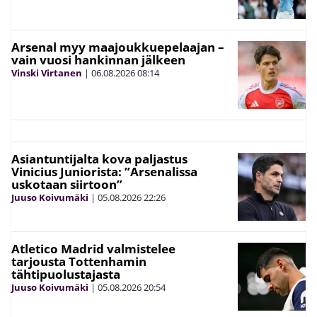
Arsenal myy maajoukkuepelaajan –
vain vuosi hankinnan jälkeen
Vinski Virtanen
|
06.08.2026
08:14
Asiantuntijalta kova paljastus
Vinicius Juniorista: ”Arsenalissa
uskotaan siirtoon”
Juuso Koivumäki
|
05.08.2026
22:26
Atletico Madrid valmistelee
tarjousta Tottenhamin
tähtipuolustajasta
Juuso Koivumäki
|
05.08.2026
20:54