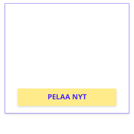
1€ = 10€ arvosta
ilmaiskierroksia ilman
kierrätystä!
Talleta 1€
Saat heti 50 ilmaiskierrosta Tuohi 1000 -
peliin (arvo 0,20€ per kierros)!
Ei kierrätysvaatimusta!
PELAA NYT