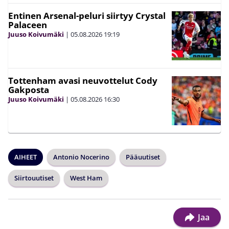
Entinen Arsenal-peluri siirtyy Crystal
Palaceen
Juuso Koivumäki
|
05.08.2026
19:19
Tottenham avasi neuvottelut Cody
Gakposta
Juuso Koivumäki
|
05.08.2026
16:30
AIHEET
Antonio Nocerino
Pääuutiset
Siirtouutiset
West Ham
Jaa