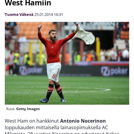
West Hamiin
Tuomo Väkevä
25.01.2014
16:31
Kuva:
Getty Images
West Ham on hankkinut
Antonio Nocerinon
loppukauden mittaisella lainasopimuksella AC