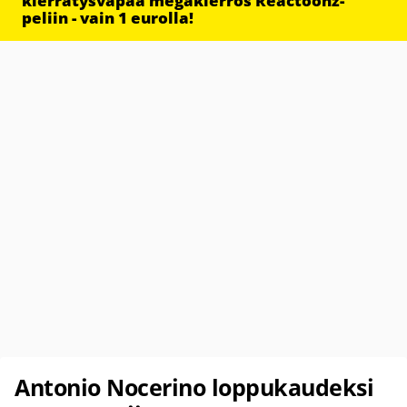
kierrätysvapaa megakierros Reactoonz-
peliin - vain 1 eurolla!
Antonio Nocerino loppukaudeksi