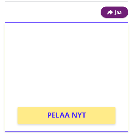
Jaa
1€ = 10€ arvosta
ilmaiskierroksia ilman
kierrätystä!
Talleta 1€
Saat heti 50 ilmaiskierrosta Tuohi 1000 -
peliin (arvo 0,20€ per kierros)!
Ei kierrätysvaatimusta!
PELAA NYT