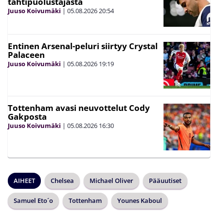
tähtipuolustajasta
Juuso Koivumäki
|
05.08.2026
20:54
Entinen Arsenal-peluri siirtyy Crystal
Palaceen
Juuso Koivumäki
|
05.08.2026
19:19
Tottenham avasi neuvottelut Cody
Gakposta
Juuso Koivumäki
|
05.08.2026
16:30
AIHEET
Chelsea
Michael Oliver
Pääuutiset
Samuel Eto´o
Tottenham
Younes Kaboul