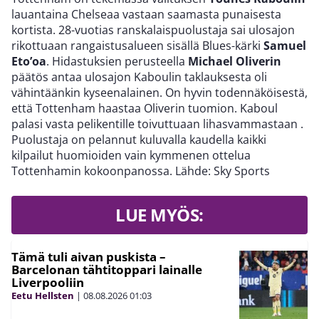
lauantaina Chelseaa vastaan saamasta punaisesta
kortista. 28-vuotias ranskalaispuolustaja sai ulosajon
rikottuaan rangaistusalueen sisällä Blues-kärki
Samuel
Eto’oa
. Hidastuksien perusteella
Michael Oliverin
päätös antaa ulosajon Kaboulin taklauksesta oli
vähintäänkin kyseenalainen. On hyvin todennäköisestä,
että Tottenham haastaa Oliverin tuomion. Kaboul
palasi vasta pelikentille toivuttuaan lihasvammastaan .
Puolustaja on pelannut kuluvalla kaudella kaikki
kilpailut huomioiden vain kymmenen ottelua
Tottenhamin kokoonpanossa. Lähde: Sky Sports
LUE MYÖS:
Tämä tuli aivan puskista –
Barcelonan tähtitoppari lainalle
Liverpooliin
Eetu Hellsten
|
08.08.2026
01:03