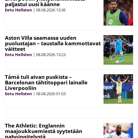
paljastui uusi käänne
Eetu Hellsten
|
08.08.2026
13:36
Aston Villa saamassa uuden
puolustajan – taustalla kammottavat
väitteet
Eetu Hellsten
|
08.08.2026
13:23
Tämä tuli aivan puskista –
Barcelonan tähtitoppari lainalle
Liverpooliin
Eetu Hellsten
|
08.08.2026
01:03
The Athletic: Englannin
maajoukkuemiestä syytetään
pahoinpitelystä