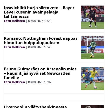
Ipswichiltä hurja siirtoveto – Bayer
Leverkusenin avainpelaaja
tähtäimessä
Eetu Hellsten
|
09.08.2026
13:23
Romano: Nottingham Forest nappasi
himoitun huippulupauksen
Eetu Hellsten
|
08.08.2026
18:48
Bruno Guimarães on Arsenalin mies
– kauniit jäähyväiset Newcastlen
faneille
Eetu Hellsten
|
08.08.2026
15:07
Liverpoolin yllätyshankinnasta