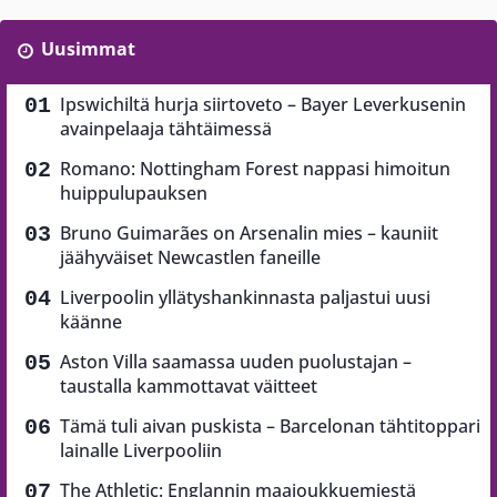
Uusimmat
Ipswichiltä hurja siirtoveto – Bayer Leverkusenin
avainpelaaja tähtäimessä
Romano: Nottingham Forest nappasi himoitun
huippulupauksen
Bruno Guimarães on Arsenalin mies – kauniit
jäähyväiset Newcastlen faneille
Liverpoolin yllätyshankinnasta paljastui uusi
käänne
Aston Villa saamassa uuden puolustajan –
taustalla kammottavat väitteet
Tämä tuli aivan puskista – Barcelonan tähtitoppari
lainalle Liverpooliin
The Athletic: Englannin maajoukkuemiestä