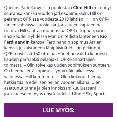
Queens Park Rangersin puolustaja
Clint Hill
on tehnyt
seuransa kanssa vuoden jatkosopimuksen. Hill on
pelannut QPR:ssä vuodesta 2010 lähtien. Hill on QPR-
fanien vahvassa suosiossa. Joukkueen kapteenina
toimiva Hill saattaa muodostaa QPR:n toppariparin
ensi kaudella yhdessä Man Unitedista lähteneen
Rio
Ferdinandin
kanssa. Ferdinandin sopimus Ärrien
kanssa julkaistaneen lähipäivinä. Hill on pelannut
QPR:n riveissä 150 ottelua. Hänet on valittu kahdesti
kauden parhaaksi pelaajaksi QPR-kannattajien
toimesta. – Olin toiveikas uuden sopimuksen suhteen.
On hienoa, että sopimus syntyi näin aikaisessa
vaiheessa, Hill kommentoi. – Olen kokenut hienoja
hetkiä täällä edellisen neljän vuoden aikana. Olen
asettunut tänne ja olen innoissani kuuluessani
joukkueeseen myös ensi kaudella. Lähde: Sky Sports
LUE MYÖS: