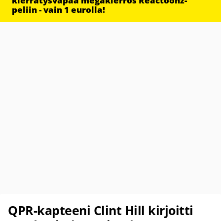
kierrätysvapaa megakierros Reactoonz-
peliin - vain 1 eurolla!
QPR-kapteeni Clint Hill kirjoitti