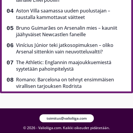
lainalle Liverpooliin
Aston Villa saamassa uuden puolustajan –
taustalla kammottavat väitteet
Bruno Guimarães on Arsenalin mies – kauniit
jäähyväiset Newcastlen faneille
Vinícius Júnior teki jatkosopimuksen – oliko
Arsenal sittenkin vain neuvotteluvaltti?
The Athletic: Englannin maajoukkuemiestä
syytetään pahoinpitelystä
Romano: Barcelona on tehnyt ensimmäisen
virallisen tarjouksen Rodrista
toimitus@valioliiga.com
© 2026 - Valioliiga.com. Kaikki oikeudet pidätetään.