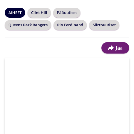
AIHEET
Clint Hill
Pääuutiset
Queens Park Rangers
Rio Ferdinand
Siirtouutiset
Jaa
1€ = 10€ arvosta
ilmaiskierroksia ilman
kierrätystä!
Talleta 1€
Saat heti 50 ilmaiskierrosta Tuohi 1000 -
peliin (arvo 0,20€ per kierros)!
Ei kierrätysvaatimusta!