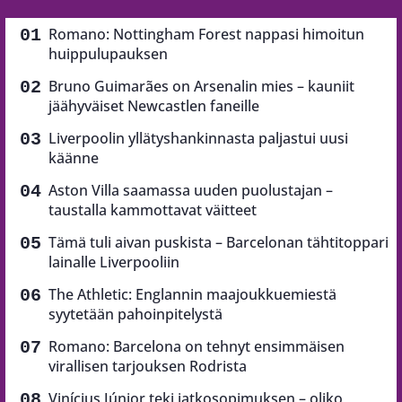
Romano: Nottingham Forest nappasi himoitun
huippulupauksen
Bruno Guimarães on Arsenalin mies – kauniit
jäähyväiset Newcastlen faneille
Liverpoolin yllätyshankinnasta paljastui uusi
käänne
Aston Villa saamassa uuden puolustajan –
taustalla kammottavat väitteet
Tämä tuli aivan puskista – Barcelonan tähtitoppari
lainalle Liverpooliin
The Athletic: Englannin maajoukkuemiestä
syytetään pahoinpitelystä
Romano: Barcelona on tehnyt ensimmäisen
virallisen tarjouksen Rodrista
Vinícius Júnior teki jatkosopimuksen – oliko