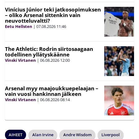
Vinícius Júnior teki jatkosopimuksen
– oliko Arsenal sittenkin vain
neuvotteluvaltti?
Eetu Hellsten
|
07.08.2026
11:46
The Athletic: Rodrin siirtosaagaan
todellinen yllätyskäänne
Vinski Virtanen
|
06.08.2026
12:00
Arsenal myy maajoukkuepelaajan –
vain vuosi hankinnan jälkeen
Vinski Virtanen
|
06.08.2026
08:14
AIHEET
Alan Irvine
Andre Wisdom
Liverpool