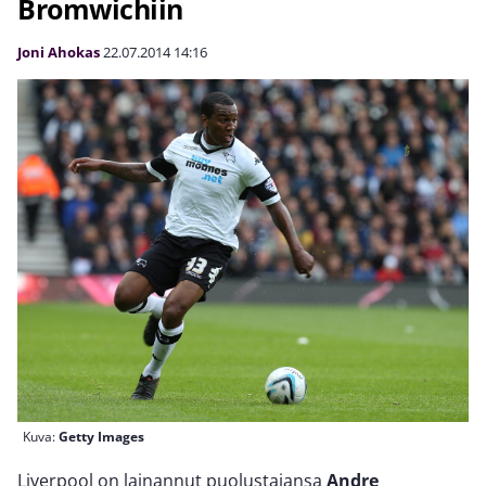
Bromwichiin
Joni Ahokas
22.07.2014
14:16
Kuva:
Getty Images
Liverpool on lainannut puolustajansa
Andre