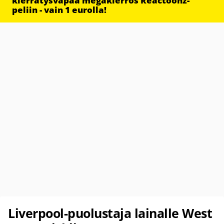
kierrätysvapaa megakierros Reactoonz-
peliin - vain 1 eurolla!
Liverpool-puolustaja lainalle West