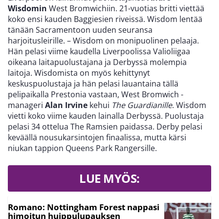
Wisdomin
West Bromwichiin. 21-vuotias britti viettää
koko ensi kauden Baggiesien riveissä. Wisdom lentää
tänään Sacramentoon uuden seuransa
harjoitusleirille. – Wisdom on monipuolinen pelaaja.
Hän pelasi viime kaudella Liverpoolissa Valioliigaa
oikeana laitapuolustajana ja Derbyssä molempia
laitoja. Wisdomista on myös kehittynyt
keskuspuolustaja ja hän pelasi lauantaina tällä
pelipaikalla Prestonia vastaan, West Bromwich -
manageri
Alan Irvine
kehui
The Guardianille
. Wisdom
vietti koko viime kauden lainalla Derbyssä. Puolustaja
pelasi 34 ottelua The Ramsien paidassa. Derby pelasi
keväällä nousukarsintojen finaalissa, mutta kärsi
niukan tappion Queens Park Rangersille.
LUE MYÖS:
Romano: Nottingham Forest nappasi
himoitun huippulupauksen