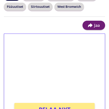
Pääuutiset
Siirtouutiset
West Bromwich
Jaa
1€ = 10€ arvosta
ilmaiskierroksia ilman
kierrätystä!
Talleta 1€
Saat heti 50 ilmaiskierrosta Tuohi 1000 -
peliin (arvo 0,20€ per kierros)!
Ei kierrätysvaatimusta!