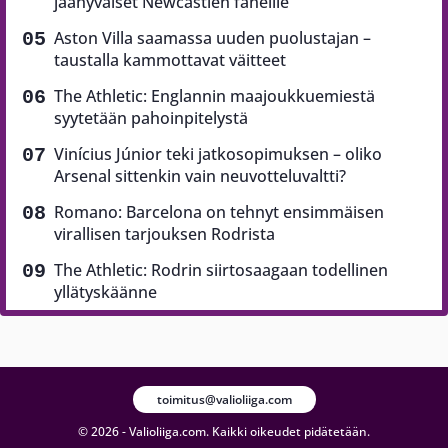
jäähyväiset Newcastlen faneille
Aston Villa saamassa uuden puolustajan –
taustalla kammottavat väitteet
The Athletic: Englannin maajoukkuemiestä
syytetään pahoinpitelystä
Vinícius Júnior teki jatkosopimuksen – oliko
Arsenal sittenkin vain neuvotteluvaltti?
Romano: Barcelona on tehnyt ensimmäisen
virallisen tarjouksen Rodrista
The Athletic: Rodrin siirtosaagaan todellinen
yllätyskäänne
toimitus@valioliiga.com
© 2026 - Valioliiga.com. Kaikki oikeudet pidätetään.