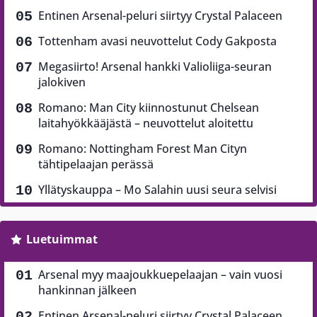
Entinen Arsenal-peluri siirtyy Crystal Palaceen
Tottenham avasi neuvottelut Cody Gakposta
Megasiirto! Arsenal hankki Valioliiga-seuran
jalokiven
Romano: Man City kiinnostunut Chelsean
laitahyökkääjästä – neuvottelut aloitettu
Romano: Nottingham Forest Man Cityn
tähtipelaajan perässä
Yllätyskauppa – Mo Salahin uusi seura selvisi
Luetuimmat
Arsenal myy maajoukkuepelaajan – vain vuosi
hankinnan jälkeen
Entinen Arsenal-peluri siirtyy Crystal Palaceen