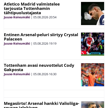
Atletico Madrid valmistelee
tarjousta Tottenhamin
tähtipuolustajasta
Juuso Koivumäki
|
05.08.2026
20:54
Entinen Arsenal-peluri siirtyy Crystal
Palaceen
Juuso Koivumäki
|
05.08.2026
19:19
Tottenham avasi neuvottelut Cody
Gakposta
Juuso Koivumäki
|
05.08.2026
16:30
Megasiirto! Arsenal hankki Valioliiga-
seuran jalokiven