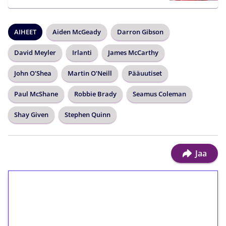
AIHEET
Aiden McGeady
Darron Gibson
David Meyler
Irlanti
James McCarthy
John O'Shea
Martin O'Neill
Pääuutiset
Paul McShane
Robbie Brady
Seamus Coleman
Shay Given
Stephen Quinn
Jaa
1€ = 10€ arvosta
ilmaiskierroksia ilman
kierrätystä!