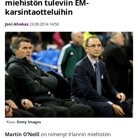
miehistön tuleviin EM-
karsintaotteluihin
Joni Ahokas
23.09.2014
14:50
Kuva:
Getty Images
Martin O’Neill
on nimenyt Irlannin miehistön