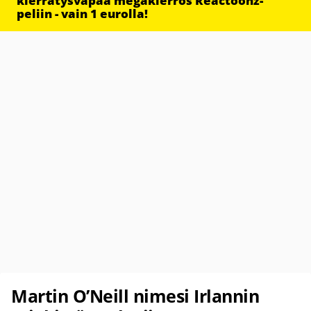
kierrätysvapaa megakierros Reactoonz-
peliin - vain 1 eurolla!
Martin O’Neill nimesi Irlannin