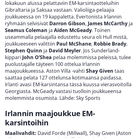
lokakuun alussa pelattaviin EM-karsintaotteluihin
Gibraltaria ja Saksaa vastaan. Valioliiga-pelaajia
joukkueessa on 19 kappaletta. Evertonista Irlannin
ryhmään selvisivät
Darron Gibson
,
James McCarthy
ja
Seamus Coleman
ja
Aiden McGeady
. Toinen
useammalla pelaajalla edustettu seura oli Hull mistä,
joukkueeseen valittiin
Paul McShane
,
Robbie Brady
,
Stephen Quinn
ja
David Meyler
. Jos Sunderland-
kippari
John O’Shea
pelaa molemmissa peleissä, tulee
puolustajalle täyteen 100 ottelua Irlannin
maajoukkueessa. Aston Villa -vahti
Shay Given
taas
saattaa pelata 127 ottelunsa kotimaansa paidassa.
Irlanti avasi EM-karsintansa tässä kuussa vierasvoitolla
Georgiasta. McGeady vastasi tuolloin joukkueensa
molemmista osumista. Lähde: Sky Sports
Irlannin maajoukkue EM-
karsintoihin
Maalivahdit:
David Forde (Millwall), Shay Given (Aston