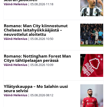
Väinö Helenius
|
05.08.2026
11:18
Romano: Man City kiinnostunut
Chelsean laitahyökkääjästä –
neuvottelut aloitettu
Väinö Helenius
|
05.08.2026
10:50
Romano: Nottingham Forest Man
Cityn tähtipelaajan perässä
Väinö Helenius
|
05.08.2026
10:09
Yllätyskauppa – Mo Salahin uusi
seura selvisi
Väinö Helenius
|
05.08.2026
08:12