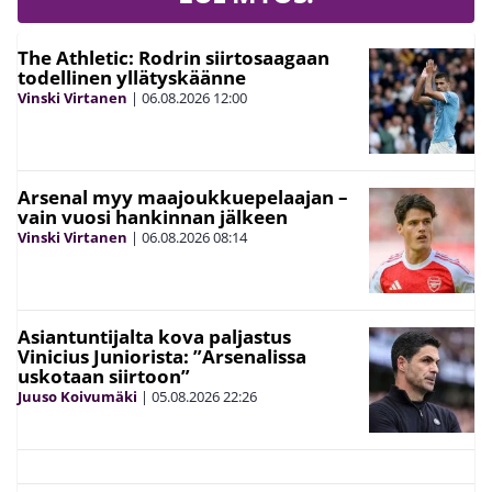
The Athletic: Rodrin siirtosaagaan
todellinen yllätyskäänne
Vinski Virtanen
|
06.08.2026
12:00
Arsenal myy maajoukkuepelaajan –
vain vuosi hankinnan jälkeen
Vinski Virtanen
|
06.08.2026
08:14
Asiantuntijalta kova paljastus
Vinicius Juniorista: ”Arsenalissa
uskotaan siirtoon”
Juuso Koivumäki
|
05.08.2026
22:26