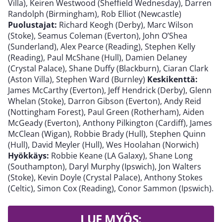
Villa), Keiren Westwood (Sheffield Wednesday), Darren
Randolph (Birmingham), Rob Elliot (Newcastle)
Puolustajat:
Richard Keogh (Derby), Marc Wilson
(Stoke), Seamus Coleman (Everton), John O’Shea
(Sunderland), Alex Pearce (Reading), Stephen Kelly
(Reading), Paul McShane (Hull), Damien Delaney
(Crystal Palace), Shane Duffy (Blackburn), Ciaran Clark
(Aston Villa), Stephen Ward (Burnley)
Keskikenttä:
James McCarthy (Everton), Jeff Hendrick (Derby), Glenn
Whelan (Stoke), Darron Gibson (Everton), Andy Reid
(Nottingham Forest), Paul Green (Rotherham), Aiden
McGeady (Everton), Anthony Pilkington (Cardiff), James
McClean (Wigan), Robbie Brady (Hull), Stephen Quinn
(Hull), David Meyler (Hull), Wes Hoolahan (Norwich)
Hyökkäys:
Robbie Keane (LA Galaxy), Shane Long
(Southampton), Daryl Murphy (Ipswich), Jon Walters
(Stoke), Kevin Doyle (Crystal Palace), Anthony Stokes
(Celtic), Simon Cox (Reading), Conor Sammon (Ipswich).
LUE MYÖS: