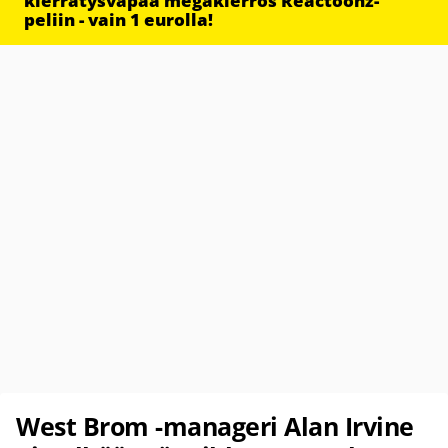
kierrätysvapaa megakierros Reactoonz-
peliin - vain 1 eurolla!
West Brom -manageri Alan Irvine