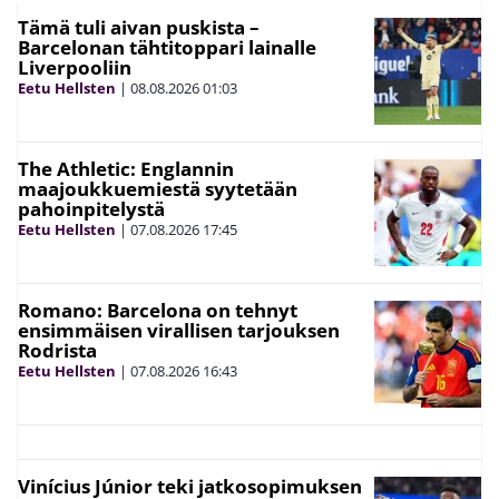
Tämä tuli aivan puskista –
Barcelonan tähtitoppari lainalle
Liverpooliin
Eetu Hellsten
|
08.08.2026
01:03
The Athletic: Englannin
maajoukkuemiestä syytetään
pahoinpitelystä
Eetu Hellsten
|
07.08.2026
17:45
Romano: Barcelona on tehnyt
ensimmäisen virallisen tarjouksen
Rodrista
Eetu Hellsten
|
07.08.2026
16:43
Vinícius Júnior teki jatkosopimuksen