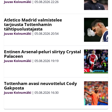
Juuso Koivumäki
|
05.08.2026
22:26
Atletico Madrid valmistelee
tarjousta Tottenhamin
tähtipuolustajasta
Juuso Koivumäki
|
05.08.2026
20:54
Entinen Arsenal-peluri siirtyy Crystal
Palaceen
Juuso Koivumäki
|
05.08.2026
19:19
Tottenham avasi neuvottelut Cody
Gakposta
Juuso Koivumäki
|
05.08.2026
16:30