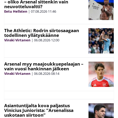
– oliko Arsenal sittenkin vain
neuvotteluvaltti?
Eetu Hellsten
|
07.08.2026
11:46
The Athletic: Rodrin siirtosaagaan
todellinen yllätyskäänne
Vinski Virtanen
|
06.08.2026
12:00
Arsenal myy maajoukkuepelaajan –
vain vuosi hankinnan jälkeen
Vinski Virtanen
|
06.08.2026
08:14
Asiantuntijalta kova paljastus
Vinicius Juniorista: ”Arsenalissa
uskotaan siirtoon”