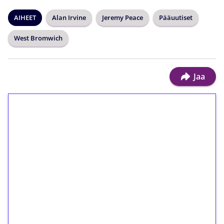
AIHEET
Alan Irvine
Jeremy Peace
Pääuutiset
West Bromwich
Jaa
1€ = 10€ arvosta
ilmaiskierroksia ilman
kierrätystä!
Talleta 1€
Saat heti 50 ilmaiskierrosta Tuohi 1000 -
peliin (arvo 0,20€ per kierros)!
Ei kierrätysvaatimusta!