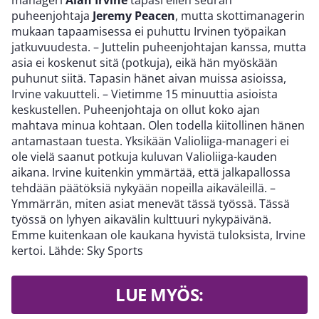
manageri
Alan Irvine
tapasi eilen seuran
puheenjohtaja
Jeremy Peacen
, mutta skottimanagerin
mukaan tapaamisessa ei puhuttu Irvinen työpaikan
jatkuvuudesta. – Juttelin puheenjohtajan kanssa, mutta
asia ei koskenut sitä (potkuja), eikä hän myöskään
puhunut siitä. Tapasin hänet aivan muissa asioissa,
Irvine vakuutteli. – Vietimme 15 minuuttia asioista
keskustellen. Puheenjohtaja on ollut koko ajan
mahtava minua kohtaan. Olen todella kiitollinen hänen
antamastaan tuesta. Yksikään Valioliiga-manageri ei
ole vielä saanut potkuja kuluvan Valioliiga-kauden
aikana. Irvine kuitenkin ymmärtää, että jalkapallossa
tehdään päätöksiä nykyään nopeilla aikaväleillä. –
Ymmärrän, miten asiat menevät tässä työssä. Tässä
työssä on lyhyen aikavälin kulttuuri nykypäivänä.
Emme kuitenkaan ole kaukana hyvistä tuloksista, Irvine
kertoi. Lähde: Sky Sports
LUE MYÖS: