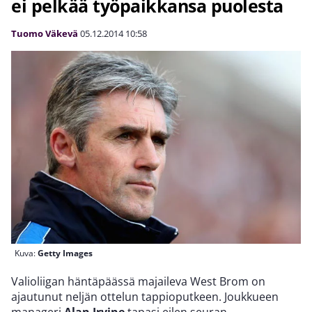
ei pelkää työpaikkansa puolesta
Tuomo Väkevä
05.12.2014
10:58
Kuva:
Getty Images
Valioliigan häntäpäässä majaileva West Brom on
ajautunut neljän ottelun tappioputkeen. Joukkueen