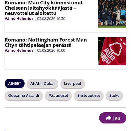
Romano: Man City kiinnostunut
Chelsean laitahyökkääjästä –
neuvottelut aloitettu
Väinö Helenius
|
05.08.2026
10:50
Romano: Nottingham Forest Man
Cityn tähtipelaajan perässä
Väinö Helenius
|
05.08.2026
10:09
AIHEET
Al-Ahli Dubai
Liverpool
Oussama Assaidi
Pääuutiset
Siirtouutiset
Stoke
Jaa