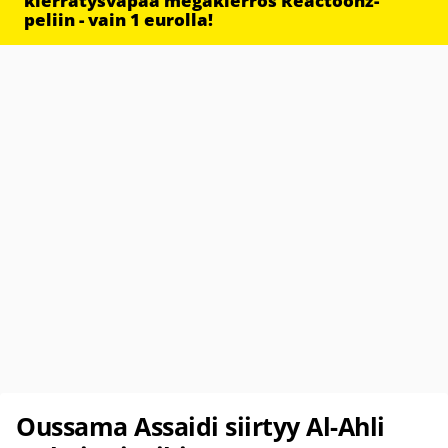
kierrätysvapaa megakierros Reactoonz-
peliin - vain 1 eurolla!
Oussama Assaidi siirtyy Al-Ahli