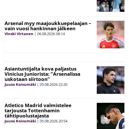
Arsenal myy maajoukkuepelaajan –
vain vuosi hankinnan jälkeen
Vinski Virtanen
|
06.08.2026
08:14
Asiantuntijalta kova paljastus
Vinicius Juniorista: ”Arsenalissa
uskotaan siirtoon”
Juuso Koivumäki
|
05.08.2026
22:26
Atletico Madrid valmistelee
tarjousta Tottenhamin
tähtipuolustajasta
Juuso Koivumäki
|
05.08.2026
20:54