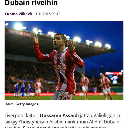
Dubain riveihin
Tuomo Väkevä
13.01.2015
09:12
Kuva:
Getty Images
Liverpool-laituri
Oussama Assaidi
jättää Valioliigan ja
siirtyy Yhdistyneisiin Arabiemiirikuntiin Al-Ahli Dubain