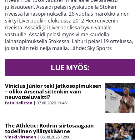
riveihin. Siirtokorvauksen määrää ei ole annettu
julkisuuteen. Assaidi pelasi syyskaudella Stoken
riveissä lainasopimuksella. 26-vuotias marokkolainen
siirtyi Liverpooliin elokuussa 2012 Heerenveenin
riveistä. Assaidi jäi Liverpoolissa hyvin vähälle
vastuulle. Assaidi pelasi myös viime kaudella
lainasopimuksella Stokessa. Laituri pelasi 19 ottelussa,
joissa hän teki neljä maalia. Lähde: Sky Sports
LUE MYÖS:
Vinícius Júnior teki jatkosopimuksen
– oliko Arsenal sittenkin vain
neuvotteluvaltti?
Eetu Hellsten
|
07.08.2026
11:46
The Athletic: Rodrin siirtosaagaan
todellinen yllätyskäänne
Vinski Virtanen
|
06.08.2026
12:00