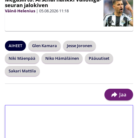
seuran jalokiven
Väinö Helenius
|
05.08.2026
11:18
AIHEET
Glen Kamara
Jesse Joronen
Niki Mäenpää
Niko Hämäläinen
Pääuutiset
Sakari Mattila
Jaa
1€ = 10€ arvosta
ilmaiskierroksia ilman
kierrätystä!