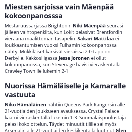
Miesten sarjoissa vain Mäenpää
kokoonpanosssa
Mestaruussarjassa Brightonin
Niki Mäenpää
seurasi
jälleen vaihtopenkiltä, kun Lokit pelasivat Brentfordin
vieraana maalittoman tasapelin.
Sakari Mattilaa
ei
loukkaantumisen vuoksi Fulhamin kokoonpanossa
nähty. Mökkiläiset kärsivät vieraissa 2-0-tappion
Derbylle. Kakkosliigassa
Jesse Joronen
ei ollut
kokoonpanossa, kun Stevenage hävisi vieraskentällä
Crawley Townille lukemin 2-1.
Nuorissa Hämäläiselle ja Kamaralle
vastuuta
Niko Hämäläinen
nähtiin Queens Park Rangersin alle
21-vuotiaiden joukkueen avauksessa. Crystal Palace
kaatui vieraskentällä lukemin 1-3. Suomalaispuolustaja
pelasi koko ottelun. Täydet minuutit tilille sai myös
Arsenalin alle 21-vuotiaiden keskikentällä luutinut
Glen