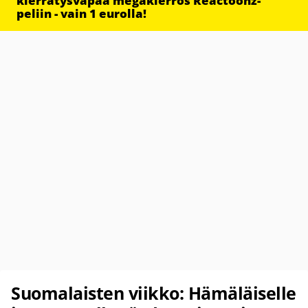
kierrätysvapaa megakierros Reactoonz-
peliin - vain 1 eurolla!
Suomalaisten viikko: Hämäläiselle