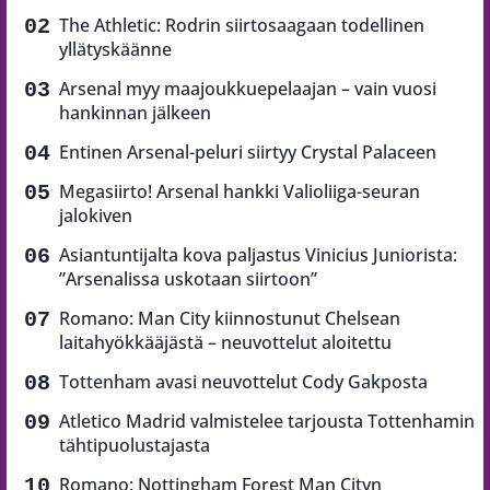
The Athletic: Rodrin siirtosaagaan todellinen
yllätyskäänne
Arsenal myy maajoukkuepelaajan – vain vuosi
hankinnan jälkeen
Entinen Arsenal-peluri siirtyy Crystal Palaceen
Megasiirto! Arsenal hankki Valioliiga-seuran
jalokiven
Asiantuntijalta kova paljastus Vinicius Juniorista:
”Arsenalissa uskotaan siirtoon”
Romano: Man City kiinnostunut Chelsean
laitahyökkääjästä – neuvottelut aloitettu
Tottenham avasi neuvottelut Cody Gakposta
Atletico Madrid valmistelee tarjousta Tottenhamin
tähtipuolustajasta
Romano: Nottingham Forest Man Cityn