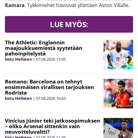
Kamara
. Tykkimiehet hävisivät yllättäen Aston Villalle.
LUE MYÖS:
The Athletic: Englannin
maajoukkuemiestä syytetään
pahoinpitelystä
Eetu Hellsten
|
07.08.2026
17:45
Romano: Barcelona on tehnyt
ensimmäisen virallisen tarjouksen
Rodrista
Eetu Hellsten
|
07.08.2026
16:43
Vinícius Júnior teki jatkosopimuksen
– oliko Arsenal sittenkin vain
neuvotteluvaltti?
Eetu Hellsten
|
07.08.2026
11:46