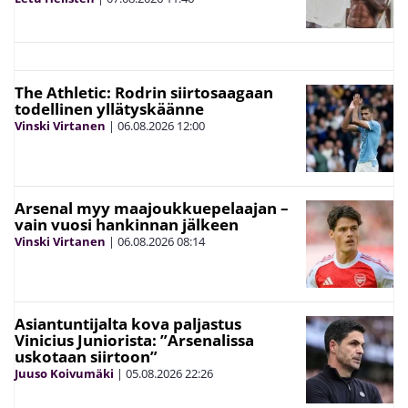
The Athletic: Rodrin siirtosaagaan
todellinen yllätyskäänne
Vinski Virtanen
|
06.08.2026
12:00
Arsenal myy maajoukkuepelaajan –
vain vuosi hankinnan jälkeen
Vinski Virtanen
|
06.08.2026
08:14
Asiantuntijalta kova paljastus
Vinicius Juniorista: ”Arsenalissa
uskotaan siirtoon”
Juuso Koivumäki
|
05.08.2026
22:26