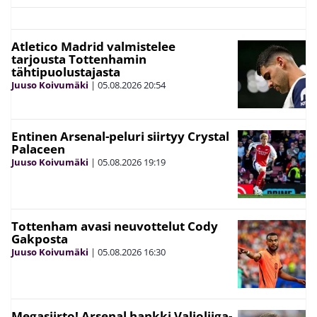
Atletico Madrid valmistelee
tarjousta Tottenhamin
tähtipuolustajasta
Juuso Koivumäki
|
05.08.2026
20:54
Entinen Arsenal-peluri siirtyy Crystal
Palaceen
Juuso Koivumäki
|
05.08.2026
19:19
Tottenham avasi neuvottelut Cody
Gakposta
Juuso Koivumäki
|
05.08.2026
16:30
Megasiirto! Arsenal hankki Valioliiga-