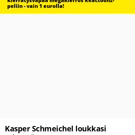
kierrätysvapaa megakierros Reactoonz-
peliin - vain 1 eurolla!
Kasper Schmeichel loukkasi