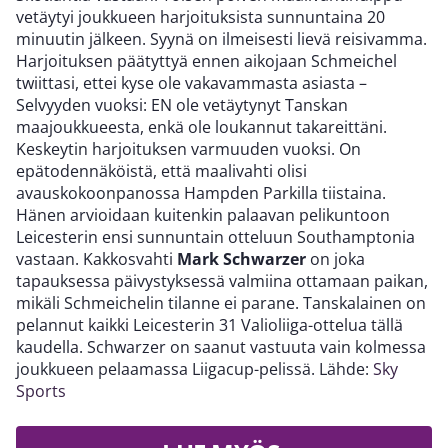
vetäytyi joukkueen harjoituksista sunnuntaina 20
minuutin jälkeen. Syynä on ilmeisesti lievä reisivamma.
Harjoituksen päätyttyä ennen aikojaan Schmeichel
twiittasi, ettei kyse ole vakavammasta asiasta –
Selvyyden vuoksi: EN ole vetäytynyt Tanskan
maajoukkueesta, enkä ole loukannut takareittäni.
Keskeytin harjoituksen varmuuden vuoksi. On
epätodennäköistä, että maalivahti olisi
avauskokoonpanossa Hampden Parkilla tiistaina.
Hänen arvioidaan kuitenkin palaavan pelikuntoon
Leicesterin ensi sunnuntain otteluun Southamptonia
vastaan. Kakkosvahti
Mark Schwarzer
on joka
tapauksessa päivystyksessä valmiina ottamaan paikan,
mikäli Schmeichelin tilanne ei parane. Tanskalainen on
pelannut kaikki Leicesterin 31 Valioliiga-ottelua tällä
kaudella. Schwarzer on saanut vastuuta vain kolmessa
joukkueen pelaamassa Liigacup-pelissä. Lähde:
Sky
Sports