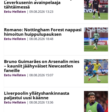
Leverkusenin avainpelaaja
tähtäimessä
Eetu Hellsten
|
09.08.2026
13:23
Romano: Nottingham Forest nappasi
himoitun huippulupauksen
Eetu Hellsten
|
08.08.2026
18:48
Bruno Guimarães on Arsenalin mies
– kauniit jäähyväiset Newcastlen
faneille
Eetu Hellsten
|
08.08.2026
15:07
Liverpoolin yllätyshankinnasta
paljastui uusi käänne
Eetu Hellsten
|
08.08.2026
13:36