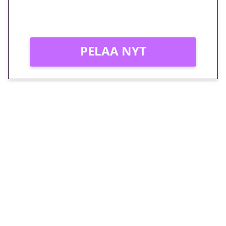
Vain uusille asiakkaille!
PELAA NYT