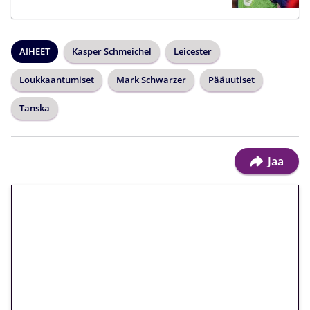
AIHEET
Kasper Schmeichel
Leicester
Loukkaantumiset
Mark Schwarzer
Pääuutiset
Tanska
Jaa
🎁 Huipputarjous jatkuu: 10
euron kierrätysvapaa
megakierros Reactoonz-
peliin – vain 1 eurolla!
Peli: Reactoonz