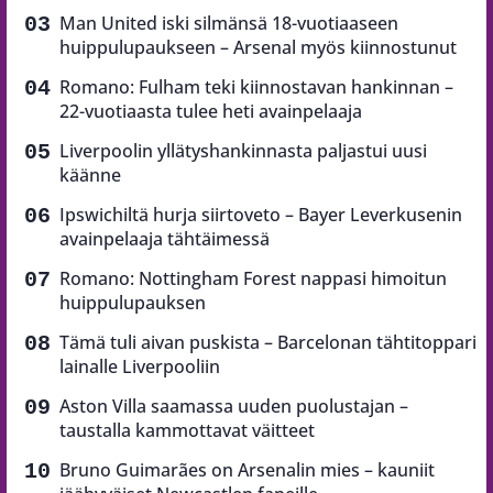
Man United iski silmänsä 18-vuotiaaseen
huippulupaukseen – Arsenal myös kiinnostunut
Romano: Fulham teki kiinnostavan hankinnan –
22-vuotiaasta tulee heti avainpelaaja
Liverpoolin yllätyshankinnasta paljastui uusi
käänne
Ipswichiltä hurja siirtoveto – Bayer Leverkusenin
avainpelaaja tähtäimessä
Romano: Nottingham Forest nappasi himoitun
huippulupauksen
Tämä tuli aivan puskista – Barcelonan tähtitoppari
lainalle Liverpooliin
Aston Villa saamassa uuden puolustajan –
taustalla kammottavat väitteet
Bruno Guimarães on Arsenalin mies – kauniit