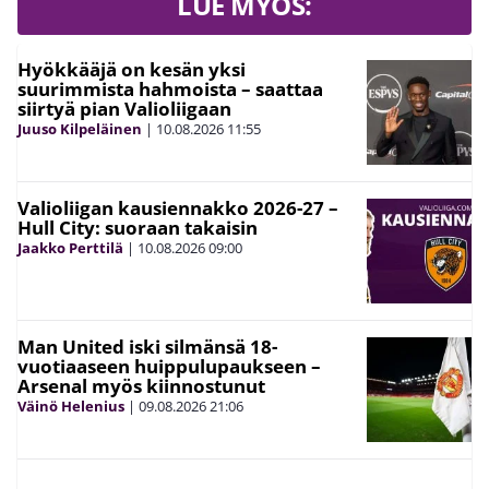
LUE MYÖS:
Hyökkääjä on kesän yksi
suurimmista hahmoista – saattaa
siirtyä pian Valioliigaan
Juuso Kilpeläinen
|
10.08.2026
11:55
Valioliigan kausiennakko 2026-27 –
Hull City: suoraan takaisin
Jaakko Perttilä
|
10.08.2026
09:00
Man United iski silmänsä 18-
vuotiaaseen huippulupaukseen –
Arsenal myös kiinnostunut
Väinö Helenius
|
09.08.2026
21:06