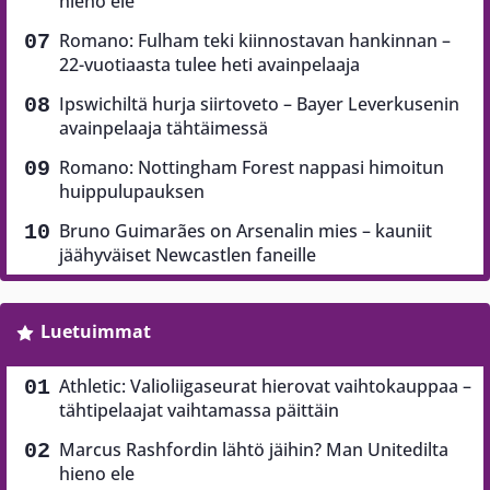
hieno ele
Romano: Fulham teki kiinnostavan hankinnan –
22-vuotiaasta tulee heti avainpelaaja
Ipswichiltä hurja siirtoveto – Bayer Leverkusenin
avainpelaaja tähtäimessä
Romano: Nottingham Forest nappasi himoitun
huippulupauksen
Bruno Guimarães on Arsenalin mies – kauniit
jäähyväiset Newcastlen faneille
Luetuimmat
Athletic: Valioliigaseurat hierovat vaihtokauppaa –
tähtipelaajat vaihtamassa päittäin
Marcus Rashfordin lähtö jäihin? Man Unitedilta
hieno ele