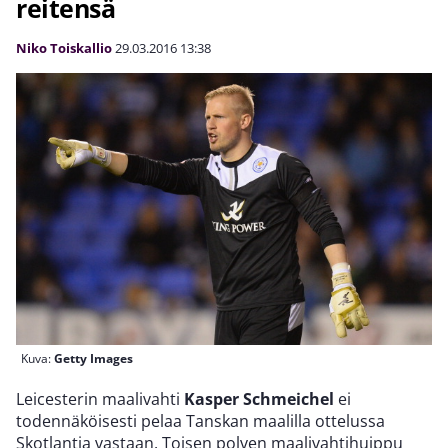
reitensä
Niko Toiskallio
29.03.2016
13:38
Kuva:
Getty Images
Leicesterin maalivahti
Kasper Schmeichel
ei
todennäköisesti pelaa Tanskan maalilla ottelussa
Skotlantia vastaan. Toisen polven maalivahtihuippu