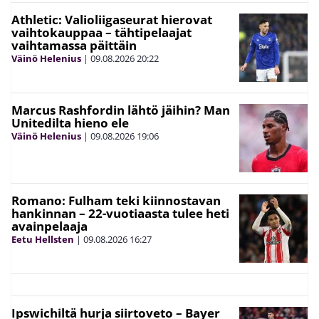
Athletic: Valioliigaseurat hierovat
vaihtokauppaa – tähtipelaajat
vaihtamassa päittäin
Väinö Helenius
|
09.08.2026
20:22
Marcus Rashfordin lähtö jäihin? Man
Unitedilta hieno ele
Väinö Helenius
|
09.08.2026
19:06
Romano: Fulham teki kiinnostavan
hankinnan – 22-vuotiaasta tulee heti
avainpelaaja
Eetu Hellsten
|
09.08.2026
16:27
Ipswichiltä hurja siirtoveto – Bayer