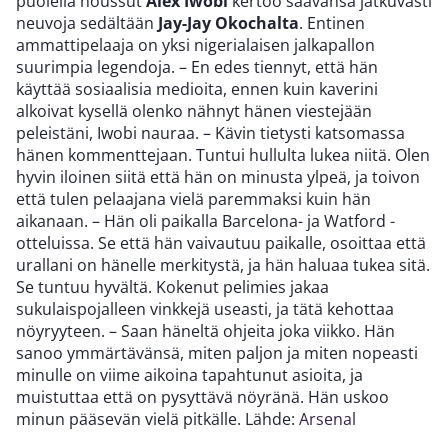
puolella noussut
Alex Iwobi
kertoo saavansa jatkuvasti
neuvoja
sedältään
Jay-Jay Okochalta
. Entinen
ammattipelaaja on yksi nigerialaisen jalkapallon
suurimpia legendoja. – En edes tiennyt, että hän
käyttää sosiaalisia medioita, ennen kuin kaverini
alkoivat kysellä olenko nähnyt hänen viestejään
peleistäni, Iwobi nauraa. – Kävin tietysti katsomassa
hänen kommenttejaan. Tuntui hullulta lukea niitä. Olen
hyvin iloinen siitä että hän on minusta ylpeä, ja toivon
että tulen pelaajana vielä paremmaksi kuin hän
aikanaan. – Hän oli paikalla Barcelona- ja Watford -
otteluissa. Se että hän vaivautuu paikalle, osoittaa että
urallani on hänelle merkitystä, ja hän haluaa tukea sitä.
Se tuntuu hyvältä. Kokenut pelimies jakaa
sukulaispojalleen vinkkejä useasti, ja tätä kehottaa
nöyryyteen. – Saan häneltä ohjeita joka viikko. Hän
sanoo ymmärtävänsä, miten paljon ja miten nopeasti
minulle on viime aikoina tapahtunut asioita, ja
muistuttaa että on pysyttävä nöyränä. Hän uskoo
minun pääsevän vielä pitkälle. Lähde:
Arsenal