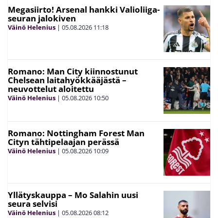
Megasiirto! Arsenal hankki Valioliiga-
seuran jalokiven
Väinö Helenius
|
05.08.2026
11:18
Romano: Man City kiinnostunut
Chelsean laitahyökkääjästä –
neuvottelut aloitettu
Väinö Helenius
|
05.08.2026
10:50
Romano: Nottingham Forest Man
Cityn tähtipelaajan perässä
Väinö Helenius
|
05.08.2026
10:09
Yllätyskauppa – Mo Salahin uusi
seura selvisi
Väinö Helenius
|
05.08.2026
08:12