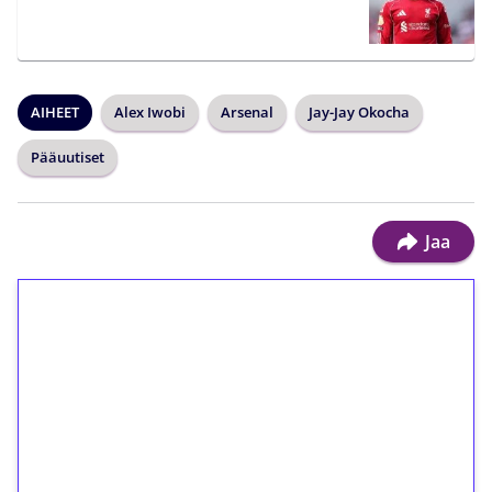
AIHEET
Alex Iwobi
Arsenal
Jay-Jay Okocha
Pääuutiset
Jaa
1€ = 10€ arvosta
ilmaiskierroksia ilman
kierrätystä!
Talleta 1€
Saat heti 50 ilmaiskierrosta Tuohi 1000 -