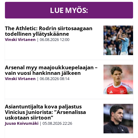
LUE MYÖS:
The Athletic: Rodrin siirtosaagaan
todellinen yllätyskäänne
Vinski Virtanen
|
06.08.2026
12:00
Arsenal myy maajoukkuepelaajan –
vain vuosi hankinnan jälkeen
Vinski Virtanen
|
06.08.2026
08:14
Asiantuntijalta kova paljastus
Vinicius Juniorista: ”Arsenalissa
uskotaan siirtoon”
Juuso Koivumäki
|
05.08.2026
22:26