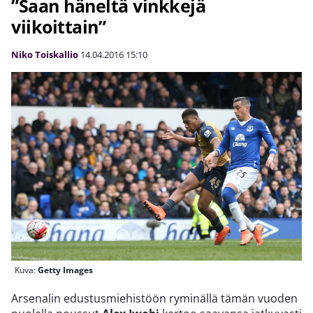
”Saan häneltä vinkkejä
viikoittain”
Niko Toiskallio
14.04.2016
15:10
Kuva:
Getty Images
Arsenalin edustusmiehistöön ryminällä tämän vuoden