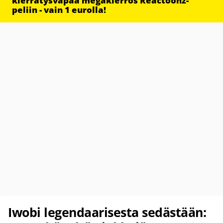
kierrätysvapaa megakierros Reactoonz-
peliin - vain 1 eurolla!
Iwobi legendaarisesta sedästään: