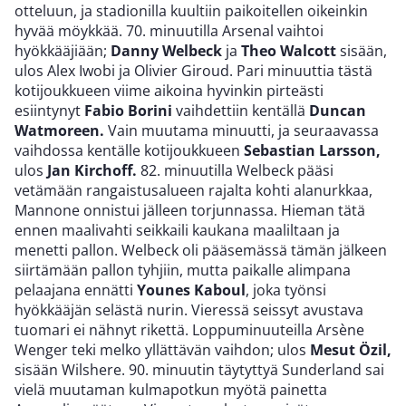
otteluun, ja stadionilla kuultiin paikoitellen oikeinkin
hyvää möykkää. 70. minuutilla Arsenal vaihtoi
hyökkääjiään;
Danny Welbeck
ja
Theo Walcott
sisään,
ulos Alex Iwobi ja Olivier Giroud. Pari minuuttia tästä
kotijoukkueen viime aikoina hyvinkin pirteästi
esiintynyt
Fabio Borini
vaihdettiin kentällä
Duncan
Watmoreen.
Vain muutama minuutti, ja seuraavassa
vaihdossa kentälle kotijoukkueen
Sebastian Larsson,
ulos
Jan Kirchoff.
82. minuutilla Welbeck pääsi
vetämään rangaistusalueen rajalta kohti alanurkkaa,
Mannone onnistui jälleen torjunnassa. Hieman tätä
ennen maalivahti seikkaili kaukana maaliltaan ja
menetti pallon. Welbeck oli pääsemässä tämän jälkeen
siirtämään pallon tyhjiin, mutta paikalle alimpana
pelaajana ennätti
Younes Kaboul
, joka työnsi
hyökkääjän selästä nurin. Vieressä seissyt avustava
tuomari ei nähnyt rikettä. Loppuminuuteilla Arsène
Wenger teki melko yllättävän vaihdon; ulos
Mesut Özil,
sisään Wilshere. 90. minuutin täytyttyä Sunderland sai
vielä muutaman kulmapotkun myötä painetta