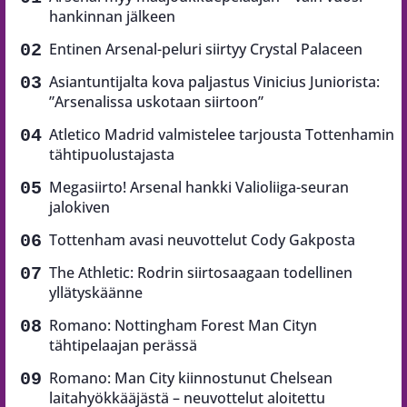
hankinnan jälkeen
Entinen Arsenal-peluri siirtyy Crystal Palaceen
Asiantuntijalta kova paljastus Vinicius Juniorista:
”Arsenalissa uskotaan siirtoon”
Atletico Madrid valmistelee tarjousta Tottenhamin
tähtipuolustajasta
Megasiirto! Arsenal hankki Valioliiga-seuran
jalokiven
Tottenham avasi neuvottelut Cody Gakposta
The Athletic: Rodrin siirtosaagaan todellinen
yllätyskäänne
Romano: Nottingham Forest Man Cityn
tähtipelaajan perässä
Romano: Man City kiinnostunut Chelsean
laitahyökkääjästä – neuvottelut aloitettu