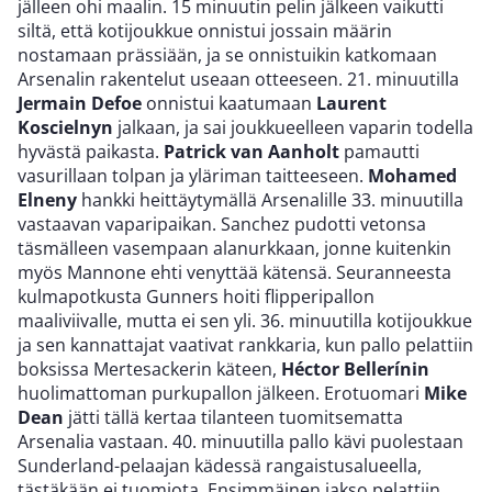
jälleen ohi maalin. 15 minuutin pelin jälkeen vaikutti
siltä, että kotijoukkue onnistui jossain määrin
nostamaan prässiään, ja se onnistuikin katkomaan
Arsenalin rakentelut useaan otteeseen. 21. minuutilla
Jermain Defoe
onnistui kaatumaan
Laurent
Koscielnyn
jalkaan, ja sai joukkueelleen vaparin todella
hyvästä paikasta.
Patrick van Aanholt
pamautti
vasurillaan tolpan ja yläriman taitteeseen.
Mohamed
Elneny
hankki heittäytymällä Arsenalille 33. minuutilla
vastaavan vaparipaikan. Sanchez pudotti vetonsa
täsmälleen vasempaan alanurkkaan, jonne kuitenkin
myös Mannone ehti venyttää kätensä. Seuranneesta
kulmapotkusta Gunners hoiti flipperipallon
maaliviivalle, mutta ei sen yli. 36. minuutilla kotijoukkue
ja sen kannattajat vaativat rankkaria, kun pallo pelattiin
boksissa Mertesackerin käteen,
Héctor Bellerínin
huolimattoman purkupallon jälkeen. Erotuomari
Mike
Dean
jätti tällä kertaa tilanteen tuomitsematta
Arsenalia vastaan. 40. minuutilla pallo kävi puolestaan
Sunderland-pelaajan kädessä rangaistusalueella,
tästäkään ei tuomiota. Ensimmäinen jakso pelattiin