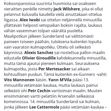
Kokoonpanoissa suurinta huomiota sai osakseen
vieraitten penkille nimetty
Jack Wilshere
, joka ei ollut
pelannut kuluvalla kaudella vielä ainuttakaan ottelua
liigassa.
Alex Iwobi
sai ottelun neljännellä minuutilla
yllättävän helposti vetopaikan boksin rajalta, laukaus
vähän vasemman tolpan väärältä puolelta.
Maalipotkun jälkeen Sunderland sai välittömästi
paineen toiseen päähän, tuloksena kuitenkin lopulta
vain vaaraton kulmapotkku. Ottelu oli selkeästi
käynnissä.
Alexis Sanchez
sai nostettua pallon maalin
edustalle
Olivier Giroudille
kahdeksannella minuutilla,
mutta tämä ajautui pieneen kulmaan. Seurauksena
kulmapotku, josta
Per Mertesacker
sai aikaan
kohtuullisen puskun. Tämä kuitenkin ex-Gunners -vahti
Vito Mannonen
käsiin.
Yann M’Vila
pääsi 13.
minuutilla vetämään kaukaa, mutta laukaus painui
selkeästi ohi
Petr Cechin
vartioiman maalin. Muuten
ensimmäinen vartti pelattiin Arsenalin selkeässä
komennossa. 14. minuutilla Sunderland sai kulman,
jonka jälkeen
Lee Cattermole
pääsi vetämään kaukaa –