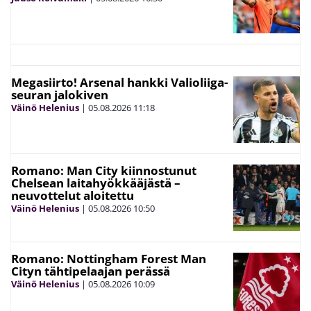
Megasiirto! Arsenal hankki Valioliiga-
seuran jalokiven
Väinö Helenius
|
05.08.2026
11:18
Romano: Man City kiinnostunut
Chelsean laitahyökkääjästä –
neuvottelut aloitettu
Väinö Helenius
|
05.08.2026
10:50
Romano: Nottingham Forest Man
Cityn tähtipelaajan perässä
Väinö Helenius
|
05.08.2026
10:09