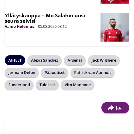
Yllätyskauppa – Mo Salahin uusi
seura selvisi
Väinö Helenius
|
05.08.2026
08:12
AIHEET
Alexis Sanchez
Arsenal
Jack Wilshere
Jermain Defoe
Pääuutiset
Patrick van Aanholt
Sunderland
Tulokset
Vito Mannone
Jaa
1€ = 10€ arvosta