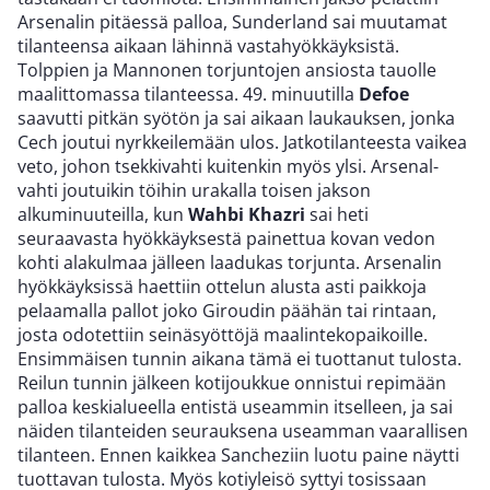
Arsenalin pitäessä palloa, Sunderland sai muutamat
tilanteensa aikaan lähinnä vastahyökkäyksistä.
Tolppien ja Mannonen torjuntojen ansiosta tauolle
maalittomassa tilanteessa. 49. minuutilla
Defoe
saavutti pitkän syötön ja sai aikaan laukauksen, jonka
Cech joutui nyrkkeilemään ulos. Jatkotilanteesta vaikea
veto, johon tsekkivahti kuitenkin myös ylsi. Arsenal-
vahti joutuikin töihin urakalla toisen jakson
alkuminuuteilla, kun
Wahbi Khazri
sai heti
seuraavasta hyökkäyksestä painettua kovan vedon
kohti alakulmaa jälleen laadukas torjunta. Arsenalin
hyökkäyksissä haettiin ottelun alusta asti paikkoja
pelaamalla pallot joko Giroudin päähän tai rintaan,
josta odotettiin seinäsyöttöjä maalintekopaikoille.
Ensimmäisen tunnin aikana tämä ei tuottanut tulosta.
Reilun tunnin jälkeen kotijoukkue onnistui repimään
palloa keskialueella entistä useammin itselleen, ja sai
näiden tilanteiden seurauksena useamman vaarallisen
tilanteen. Ennen kaikkea Sancheziin luotu paine näytti
tuottavan tulosta. Myös kotiyleisö syttyi tosissaan