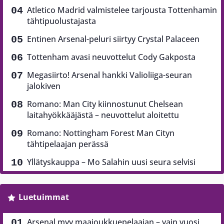
Atletico Madrid valmistelee tarjousta Tottenhamin
tähtipuolustajasta
Entinen Arsenal-peluri siirtyy Crystal Palaceen
Tottenham avasi neuvottelut Cody Gakposta
Megasiirto! Arsenal hankki Valioliiga-seuran
jalokiven
Romano: Man City kiinnostunut Chelsean
laitahyökkääjästä – neuvottelut aloitettu
Romano: Nottingham Forest Man Cityn
tähtipelaajan perässä
Yllätyskauppa – Mo Salahin uusi seura selvisi
Luetuimmat
Arsenal myy maajoukkuepelaajan – vain vuosi