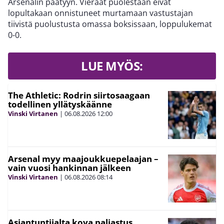
Arsenalin päätyyn. Vieraat puolestaan eivät
lopultakaan onnistuneet murtamaan vastustajan
tiivistä puolustusta omassa boksissaan, loppulukemat
0-0.
LUE MYÖS:
The Athletic: Rodrin siirtosaagaan
todellinen yllätyskäänne
Vinski Virtanen
|
06.08.2026
12:00
Arsenal myy maajoukkuepelaajan –
vain vuosi hankinnan jälkeen
Vinski Virtanen
|
06.08.2026
08:14
Asiantuntijalta kova paljastus