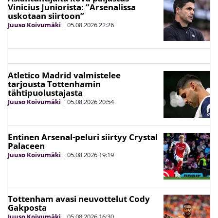
Vinicius Juniorista: ”Arsenalissa
uskotaan siirtoon”
Juuso Koivumäki
|
05.08.2026
22:26
Atletico Madrid valmistelee
tarjousta Tottenhamin
tähtipuolustajasta
Juuso Koivumäki
|
05.08.2026
20:54
Entinen Arsenal-peluri siirtyy Crystal
Palaceen
Juuso Koivumäki
|
05.08.2026
19:19
Tottenham avasi neuvottelut Cody
Gakposta
Juuso Koivumäki
|
05.08.2026
16:30