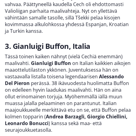
vahvaa. Päättyneellä kaudella Cech oli ehdottomasti
Valioliigan parhaita maalivahteja. Nyt on yllettävä
vähintään samalle tasolle, sillä Tšekki pelaa kisojen
kovimmassa alkulohkossa yhdessä Espanjan, Kroatian
ja Turkin kanssa.
3. Gianluigi Buffon, Italia
Tässä toinen kaiken nähnyt (vielä Cechiä enemmän)
maalivahti.
Gianluigi Buffon
on Italian kaikkien aikojen
maaottelutilaston ykkönen. Juventuksessa hän on
vastaavalla listalla toisena legendaarisen
Alessando
Del Pieron
perässä. 38 ikävuodesta huolimatta Buffon
on edelleen hyvin laadukas maalivahti. Hän on aina
ollut erinomainen torjuja. Myöhemmällä iällä muun
muassa jalalla pelaaminen on parantunut. Italian
maajoukkueelle merkittävä etu on se, että Buffon pelaa
kolmen topparin (
Andrea Barzagli, Giorgio Chiellini,
Leonardo Bonucci
) kanssa sekä maa- että
seurajoukkuetasolla.