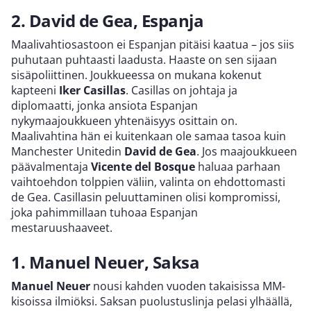
2. David de Gea, Espanja
Maalivahtiosastoon ei Espanjan pitäisi kaatua – jos siis
puhutaan puhtaasti laadusta. Haaste on sen sijaan
sisäpoliittinen. Joukkueessa on mukana kokenut
kapteeni
Iker Casillas
. Casillas on johtaja ja
diplomaatti, jonka ansiota Espanjan
nykymaajoukkueen yhtenäisyys osittain on.
Maalivahtina hän ei kuitenkaan ole samaa tasoa kuin
Manchester Unitedin
David de Gea
. Jos maajoukkueen
päävalmentaja
Vicente del Bosque
haluaa parhaan
vaihtoehdon tolppien väliin, valinta on ehdottomasti
de Gea. Casillasin peluuttaminen olisi kompromissi,
joka pahimmillaan tuhoaa Espanjan
mestaruushaaveet.
1. Manuel Neuer, Saksa
Manuel Neuer
nousi kahden vuoden takaisissa MM-
kisoissa ilmiöksi. Saksan puolustuslinja pelasi ylhäällä,