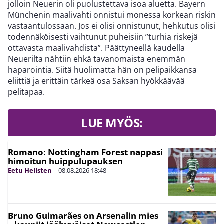
jolloin Neuerin oli puolustettava isoa aluetta. Bayern
Münchenin maalivahti onnistui monessa korkean riskin
vastaantulossaan. Jos ei olisi onnistunut, hehkutus olisi
todennäköisesti vaihtunut puheisiin ”turhia riskejä
ottavasta maalivahdista”. Päättyneellä kaudella
Neuerilta nähtiin ehkä tavanomaista enemmän
haparointia. Siitä huolimatta hän on pelipaikkansa
eliittiä ja erittäin tärkeä osa Saksan hyökkäävää
pelitapaa.
LUE MYÖS:
Romano: Nottingham Forest nappasi
himoitun huippulupauksen
Eetu Hellsten
|
08.08.2026
18:48
Bruno Guimarães on Arsenalin mies