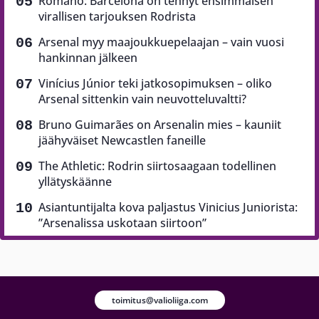
Romano: Barcelona on tehnyt ensimmäisen
virallisen tarjouksen Rodrista
Arsenal myy maajoukkuepelaajan – vain vuosi
hankinnan jälkeen
Vinícius Júnior teki jatkosopimuksen – oliko
Arsenal sittenkin vain neuvotteluvaltti?
Bruno Guimarães on Arsenalin mies – kauniit
jäähyväiset Newcastlen faneille
The Athletic: Rodrin siirtosaagaan todellinen
yllätyskäänne
Asiantuntijalta kova paljastus Vinicius Juniorista:
”Arsenalissa uskotaan siirtoon”
toimitus@valioliiga.com