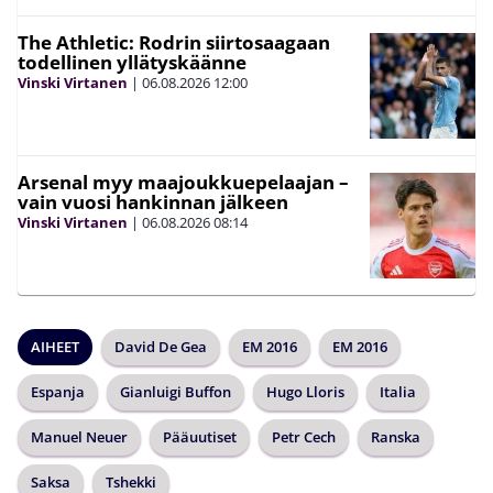
The Athletic: Rodrin siirtosaagaan
todellinen yllätyskäänne
Vinski Virtanen
|
06.08.2026
12:00
Arsenal myy maajoukkuepelaajan –
vain vuosi hankinnan jälkeen
Vinski Virtanen
|
06.08.2026
08:14
AIHEET
David De Gea
EM 2016
EM 2016
Espanja
Gianluigi Buffon
Hugo Lloris
Italia
Manuel Neuer
Pääuutiset
Petr Cech
Ranska
Saksa
Tshekki