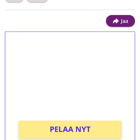
Jaa
1€ = 10€ arvosta
ilmaiskierroksia ilman
kierrätystä!
Talleta 1€
Saat heti 50 ilmaiskierrosta Tuohi 1000 -
peliin (arvo 0,20€ per kierros)!
Ei kierrätysvaatimusta!
PELAA NYT