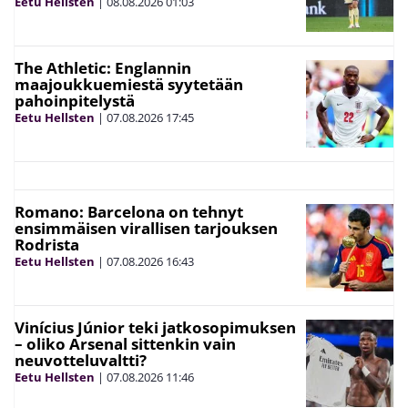
Eetu Hellsten
|
08.08.2026
01:03
The Athletic: Englannin
maajoukkuemiestä syytetään
pahoinpitelystä
Eetu Hellsten
|
07.08.2026
17:45
Romano: Barcelona on tehnyt
ensimmäisen virallisen tarjouksen
Rodrista
Eetu Hellsten
|
07.08.2026
16:43
Vinícius Júnior teki jatkosopimuksen
– oliko Arsenal sittenkin vain
neuvotteluvaltti?
Eetu Hellsten
|
07.08.2026
11:46