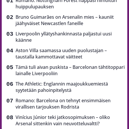
Romano: Nottingham Forest nappasi himoitun
huippulupauksen
Bruno Guimarães on Arsenalin mies – kauniit
jäähyväiset Newcastlen faneille
Liverpoolin yllätyshankinnasta paljastui uusi
käänne
Aston Villa saamassa uuden puolustajan –
taustalla kammottavat väitteet
Tämä tuli aivan puskista – Barcelonan tähtitoppari
lainalle Liverpooliin
The Athletic: Englannin maajoukkuemiestä
syytetään pahoinpitelystä
Romano: Barcelona on tehnyt ensimmäisen
virallisen tarjouksen Rodrista
Vinícius Júnior teki jatkosopimuksen – oliko
Arsenal sittenkin vain neuvotteluvaltti?