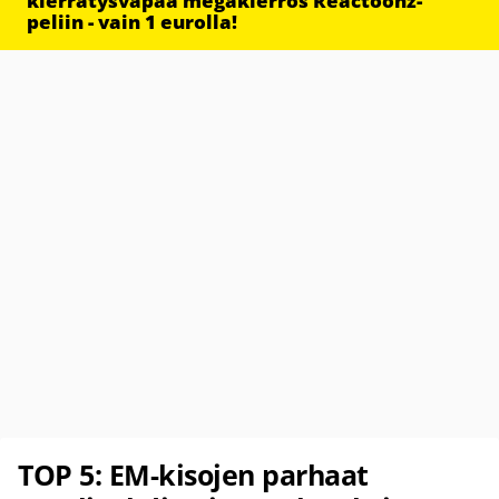
kierrätysvapaa megakierros Reactoonz-
peliin - vain 1 eurolla!
TOP 5: EM-kisojen parhaat