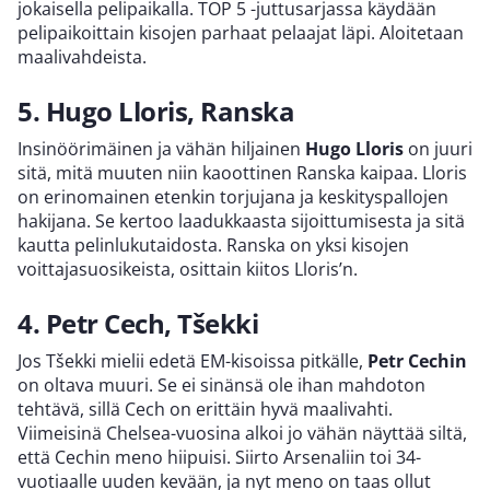
jokaisella pelipaikalla. TOP 5 -juttusarjassa käydään
pelipaikoittain kisojen parhaat pelaajat läpi. Aloitetaan
maalivahdeista.
5. Hugo Lloris, Ranska
Insinöörimäinen ja vähän hiljainen
Hugo Lloris
on juuri
sitä, mitä muuten niin kaoottinen Ranska kaipaa. Lloris
on erinomainen etenkin torjujana ja keskityspallojen
hakijana. Se kertoo laadukkaasta sijoittumisesta ja sitä
kautta pelinlukutaidosta. Ranska on yksi kisojen
voittajasuosikeista, osittain kiitos Lloris’n.
4. Petr Cech, Tšekki
Jos Tšekki mielii edetä EM-kisoissa pitkälle,
Petr Cechin
on oltava muuri. Se ei sinänsä ole ihan mahdoton
tehtävä, sillä Cech on erittäin hyvä maalivahti.
Viimeisinä Chelsea-vuosina alkoi jo vähän näyttää siltä,
että Cechin meno hiipuisi. Siirto Arsenaliin toi 34-
vuotiaalle uuden kevään, ja nyt meno on taas ollut