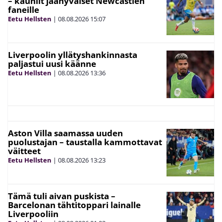
– kauniit jäähyväiset Newcastlen
faneille
Eetu Hellsten
|
08.08.2026
15:07
Liverpoolin yllätyshankinnasta
paljastui uusi käänne
Eetu Hellsten
|
08.08.2026
13:36
Aston Villa saamassa uuden
puolustajan – taustalla kammottavat
väitteet
Eetu Hellsten
|
08.08.2026
13:23
Tämä tuli aivan puskista –
Barcelonan tähtitoppari lainalle
Liverpooliin