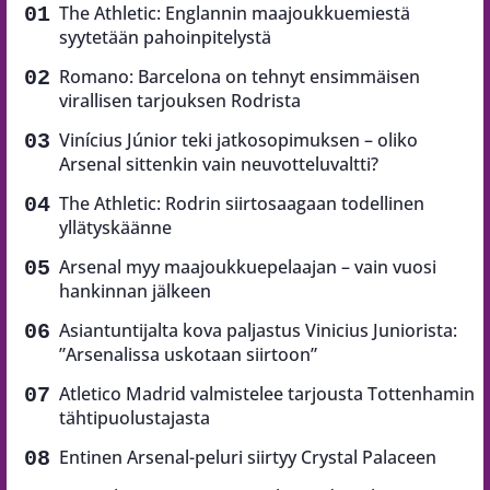
The Athletic: Englannin maajoukkuemiestä
syytetään pahoinpitelystä
Romano: Barcelona on tehnyt ensimmäisen
virallisen tarjouksen Rodrista
Vinícius Júnior teki jatkosopimuksen – oliko
Arsenal sittenkin vain neuvotteluvaltti?
The Athletic: Rodrin siirtosaagaan todellinen
yllätyskäänne
Arsenal myy maajoukkuepelaajan – vain vuosi
hankinnan jälkeen
Asiantuntijalta kova paljastus Vinicius Juniorista:
”Arsenalissa uskotaan siirtoon”
Atletico Madrid valmistelee tarjousta Tottenhamin
tähtipuolustajasta
Entinen Arsenal-peluri siirtyy Crystal Palaceen