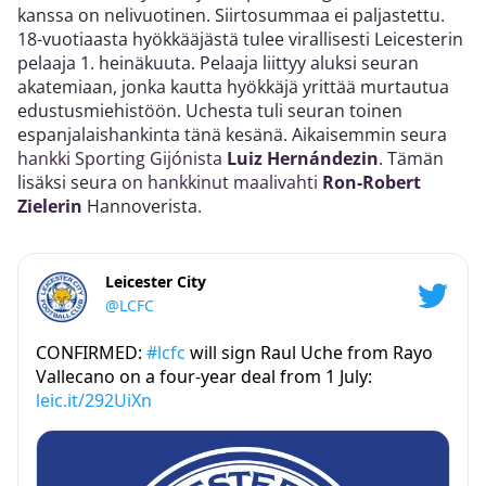
kanssa on nelivuotinen. Siirtosummaa ei paljastettu.
18-vuotiaasta hyökkääjästä tulee virallisesti Leicesterin
pelaaja 1. heinäkuuta. Pelaaja liittyy aluksi seuran
akatemiaan, jonka kautta hyökkäjä yrittää murtautua
edustusmiehistöön. Uchesta tuli seuran toinen
espanjalaishankinta tänä kesänä. Aikaisemmin seura
hankki Sporting Gijónista
Luiz Hernándezin
. Tämän
lisäksi seura
on hankkinut maalivahti
Ron-Robert
Zielerin
Hannoverista.
Leicester City
@LCFC
CONFIRMED:
#lcfc
will sign Raul Uche from Rayo
Vallecano on a four-year deal from 1 July:
leic.it/292UiXn