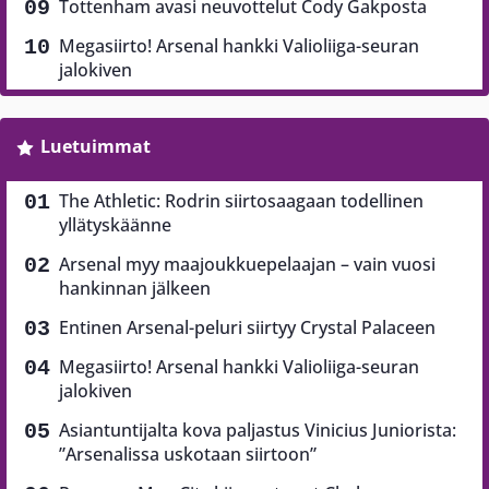
Tottenham avasi neuvottelut Cody Gakposta
Megasiirto! Arsenal hankki Valioliiga-seuran
jalokiven
Luetuimmat
The Athletic: Rodrin siirtosaagaan todellinen
yllätyskäänne
Arsenal myy maajoukkuepelaajan – vain vuosi
hankinnan jälkeen
Entinen Arsenal-peluri siirtyy Crystal Palaceen
Megasiirto! Arsenal hankki Valioliiga-seuran
jalokiven
Asiantuntijalta kova paljastus Vinicius Juniorista:
”Arsenalissa uskotaan siirtoon”