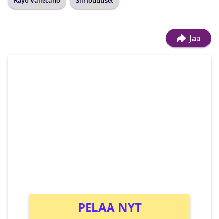
Rayo Vallecano
Siirtouutiset
Jaa
1€ = 10€ arvosta
ilmaiskierroksia ilman
kierrätystä!
Talleta 1€
Saat heti 50 ilmaiskierrosta Tuohi 1000 -
peliin (arvo 0,20€ per kierros)!
Ei kierrätysvaatimusta!
PELAA NYT