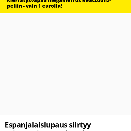
kierrätysvapaa megakierros Reactoonz-
peliin - vain 1 eurolla!
Espanjalaislupaus siirtyy