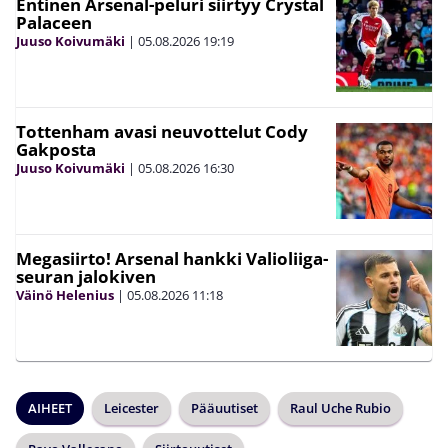
Entinen Arsenal-peluri siirtyy Crystal
Palaceen
Juuso Koivumäki
|
05.08.2026
19:19
Tottenham avasi neuvottelut Cody
Gakposta
Juuso Koivumäki
|
05.08.2026
16:30
Megasiirto! Arsenal hankki Valioliiga-
seuran jalokiven
Väinö Helenius
|
05.08.2026
11:18
AIHEET
Leicester
Pääuutiset
Raul Uche Rubio