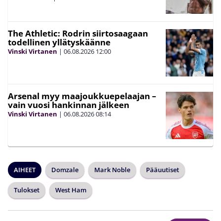
The Athletic: Rodrin siirtosaagaan
todellinen yllätyskäänne
Vinski Virtanen
|
06.08.2026
12:00
Arsenal myy maajoukkuepelaajan –
vain vuosi hankinnan jälkeen
Vinski Virtanen
|
06.08.2026
08:14
AIHEET
Domzale
Mark Noble
Pääuutiset
Tulokset
West Ham