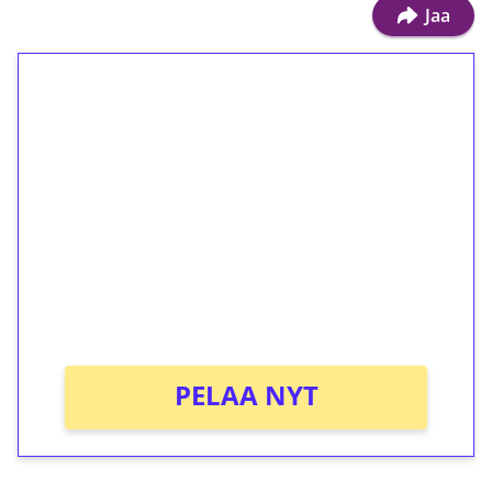
Jaa
1€ = 10€ arvosta
ilmaiskierroksia ilman
kierrätystä!
Talleta 1€
Saat heti 50 ilmaiskierrosta Tuohi 1000 -
peliin (arvo 0,20€ per kierros)!
Ei kierrätysvaatimusta!
PELAA NYT