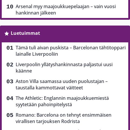
Arsenal myy maajoukkuepelaajan – vain vuosi
hankinnan jälkeen
Luetuimmat
Tämä tuli aivan puskista – Barcelonan tähtitoppari
lainalle Liverpooliin
Liverpoolin yllätyshankinnasta paljastui uusi
käänne
Aston Villa saamassa uuden puolustajan –
taustalla kammottavat väitteet
The Athletic: Englannin maajoukkuemiestä
syytetään pahoinpitelystä
Romano: Barcelona on tehnyt ensimmäisen
virallisen tarjouksen Rodrista