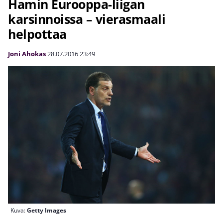
Hamin Eurooppa-liigan
karsinnoissa – vierasmaali
helpottaa
Joni Ahokas
28.07.2016
23:49
Kuva:
Getty Images