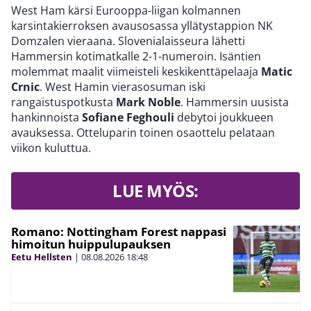
West Ham kärsi Eurooppa-liigan kolmannen
karsintakierroksen avausosassa yllätystappion NK
Domzalen vieraana. Slovenialaisseura lähetti
Hammersin kotimatkalle 2-1-numeroin. Isäntien
molemmat maalit viimeisteli keskikenttäpelaaja
Matic
Crnic
. West Hamin vierasosuman iski
rangaistuspotkusta
Mark Noble
. Hammersin uusista
hankinnoista
Sofiane Feghouli
debytoi joukkueen
avauksessa. Otteluparin toinen osaottelu pelataan
viikon kuluttua.
LUE MYÖS:
Romano: Nottingham Forest nappasi
himoitun huippulupauksen
Eetu Hellsten
|
08.08.2026
18:48