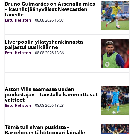
Bruno Guimarães on Arsenalin mies
– kauniit jäähyväiset Newcastlen
faneille
Eetu Hellsten
|
08.08.2026
15:07
Liverpoolin yllätyshankinnasta
paljastui uusi käänne
Eetu Hellsten
|
08.08.2026
13:36
Aston Villa saamassa uuden
puolustajan – taustalla kammottavat
väitteet
Eetu Hellsten
|
08.08.2026
13:23
Tämä tuli aivan puskista –
Barcelonan tähtitoppari lainalle