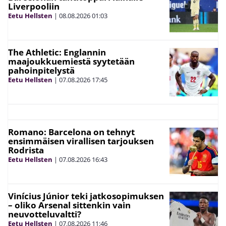
Liverpooliin
Eetu Hellsten
|
08.08.2026
01:03
The Athletic: Englannin
maajoukkuemiestä syytetään
pahoinpitelystä
Eetu Hellsten
|
07.08.2026
17:45
Romano: Barcelona on tehnyt
ensimmäisen virallisen tarjouksen
Rodrista
Eetu Hellsten
|
07.08.2026
16:43
Vinícius Júnior teki jatkosopimuksen
– oliko Arsenal sittenkin vain
neuvotteluvaltti?
Eetu Hellsten
|
07.08.2026
11:46