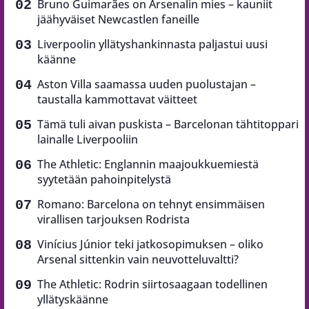
Bruno Guimarães on Arsenalin mies – kauniit
jäähyväiset Newcastlen faneille
Liverpoolin yllätyshankinnasta paljastui uusi
käänne
Aston Villa saamassa uuden puolustajan –
taustalla kammottavat väitteet
Tämä tuli aivan puskista – Barcelonan tähtitoppari
lainalle Liverpooliin
The Athletic: Englannin maajoukkuemiestä
syytetään pahoinpitelystä
Romano: Barcelona on tehnyt ensimmäisen
virallisen tarjouksen Rodrista
Vinícius Júnior teki jatkosopimuksen – oliko
Arsenal sittenkin vain neuvotteluvaltti?
The Athletic: Rodrin siirtosaagaan todellinen
yllätyskäänne