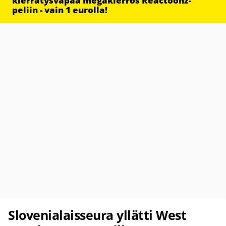
kierrätysvapaa megakierros Reactoonz-
peliin - vain 1 eurolla!
Slovenialaisseura yllätti West