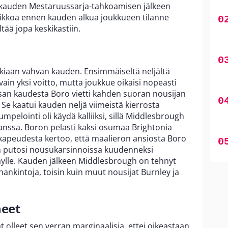
kauden Mestaruussarja-tahkoamisen jälkeen
viikkoa ennen kauden alkua joukkueen tilanne
tää jopa keskikastiin.
kiaan vahvan kauden. Ensimmäiseltä neljältä
vain yksi voitto, mutta joukkue oikaisi nopeasti
san kaudesta Boro vietti kahden suoran nousijan
ä. Se kaatui kauden neljä viimeistä kierrosta
pelointi oli käydä kalliiksi, sillä Middlesbrough
kanssa. Boron pelasti kaksi osumaa Brightonia
kapeudesta kertoo, että maalieron ansiosta Boro
n putosi nousukarsinnoissa kuudenneksi
aylle. Kauden jälkeen Middlesbrough on tehnyt
hankintoja, toisin kuin muut nousijat Burnley ja
neet
olleet sen verran marginaalisia, ettei oikeastaan