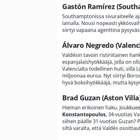
Gastón Ramírez (South
Southamptonissa sivuraiteelle a
lainalla. Nousi nopeasti ykkösva
siirtyi vapaana agenttina pysyväs
Álvaro Negredo (Valenc
Valdésin tavoin ristiriitainen ha
espanjalaishyökkääjä, jolla on ol
Valencialta todellinen huti, sill
miljoonaa euroa. Nyt siirtyi Boroo
hyvä boksihyökkääjä, mutta kysy
Brad Guzan (Aston Villa
Hieman erikoinen haku. Joukkuee
Konstantopoulos
, 34-vuotias V
siihen päälle 31-vuotias Guzan?
siltä varalta, että Valdés osoitta