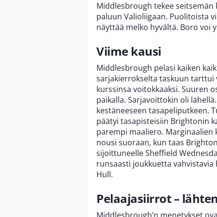
Middlesbrough tekee seitsemän 
paluun Valioliigaan. Puolitoista 
näyttää melko hyvältä. Boro voi yl
Viime kausi
Middlesbrough pelasi kaiken kaik
sarjakierrokselta taskuun tarttui 
kurssinsa voitokkaaksi. Suuren o
paikalla. Sarjavoittokin oli lähell
kestäneeseen tasapeliputkeen. Tum
päätyi tasapisteisiin Brightonin 
parempi maaliero. Marginaalien 
nousi suoraan, kun taas Brighto
sijoittuneelle Sheffield Wednesd
runsaasti joukkuetta vahvistavia 
Hull.
Pelaajasiirrot – lähte
Middlesbrough’n menetykset ovat 