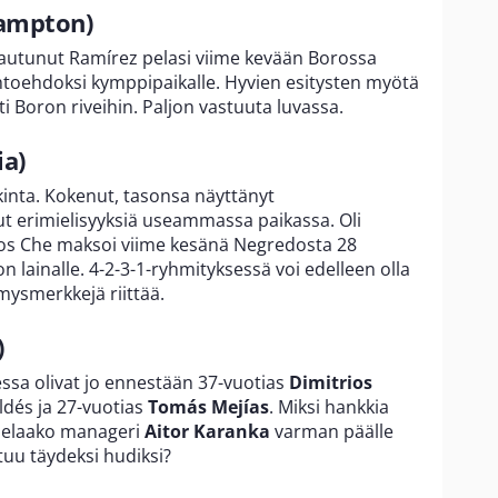
ampton)
jautunut Ramírez pelasi viime kevään Borossa
ihtoehdoksi kymppipaikalle. Hyvien esitysten myötä
ti Boron riveihin. Paljon vastuuta luvassa.
ia)
nkinta. Kokenut, tasonsa näyttänyt
lut erimielisyyksiä useammassa paikassa. Oli
ä Los Che maksoi viime kesänä Negredosta 28
n lainalle. 4-2-3-1-ryhmityksessä voi edelleen olla
mysmerkkejä riittää.
)
ssa olivat jo ennestään 37-vuotias
Dimitrios
aldés ja 27-vuotias
Tomás Mejías
. Miksi hankkia
 Pelaako manageri
Aitor Karanka
varman päälle
utuu täydeksi hudiksi?