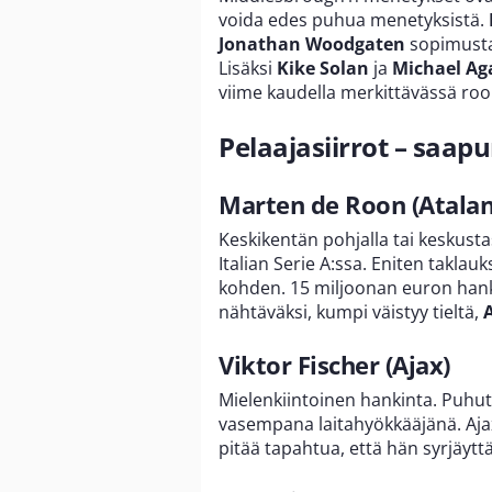
voida edes puhua menetyksistä.
Jonathan Woodgaten
sopimusta 
Lisäksi
Kike Solan
ja
Michael Ag
viime kaudella merkittävässä rool
Pelaajasiirrot – saap
Marten de Roon (Atalan
Keskikentän pohjalla tai keskusta
Italian Serie A:ssa. Eniten taklau
kohden. 15 miljoonan euron hank
nähtäväksi, kumpi väistyy tieltä,
Viktor Fischer (Ajax)
Mielenkiintoinen hankinta. Puhut
vasempana laitahyökkääjänä. Ajaxi
pitää tapahtua, että hän syrjäytt