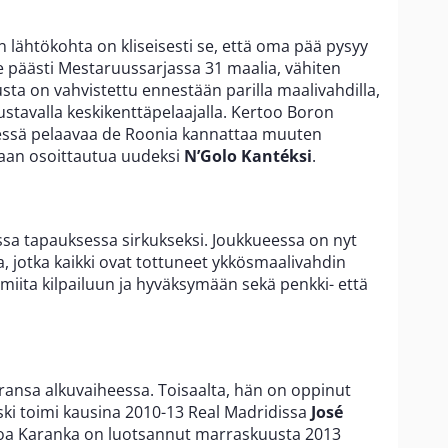
lähtökohta on kliseisesti se, että oma pää pysyy
 päästi Mestaruussarjassa 31 maalia, vähiten
usta on vahvistettu ennestään parilla maalivahdilla,
olustavalla keskikenttäpelaajalla. Kertoo Boron
dessä pelaavaa de Roonia kannattaa muuten
laan osoittautua uudeksi
N’Golo Kantéksi
.
sa tapauksessa sirkukseksi. Joukkueessa on nyt
a, jotka kaikki ovat tottuneet ykkösmaalivahdin
lmiita kilpailuun ja hyväksymään sekä penkki- että
ransa alkuvaiheessa. Toisaalta, hän on oppinut
baski toimi kausina 2010-13 Real Madridissa
José
oa Karanka on luotsannut marraskuusta 2013