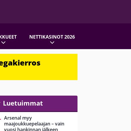
KKUEET
NETTIKASINOT 2026
egakierros
Luetuimmat
Arsenal myy
maajoukkuepelaajan – vain
vuosi hankinnan jälkeen