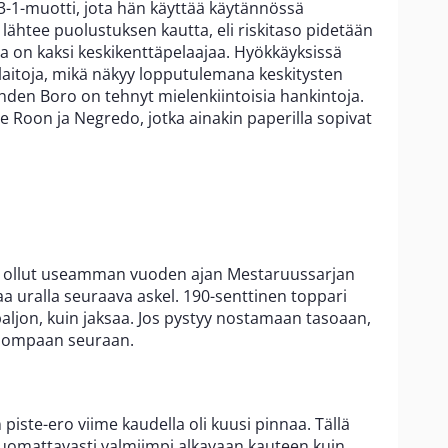
-3-1-muotti, jota hän käyttää käytännössä
lähtee puolustuksen kautta, eli riskitaso pidetään
na on kaksi keskikenttäpelaajaa. Hyökkäyksissä
 laitoja, mikä näkyy lopputulemana keskitysten
den Boro on tehnyt mielenkiintoisia hankintoja.
de Roon ja Negredo, jotka ainakin paperilla sopivat
 on ollut useamman vuoden ajan Mestaruussarjan
taa uralla seuraava askel. 190-senttinen toppari
paljon, kuin jaksaa. Jos pystyy nostamaan tasoaan,
 isompaan seuraan.
piste-ero viime kaudella oli kuusi pinnaa. Tällä
 huomattavasti valmiimpi alkavaan kauteen kuin