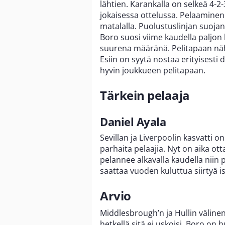
lähtien. Karankalla on selkeä 4-2
jokaisessa ottelussa. Pelaaminen 
matalalla. Puolustuslinjan suoja
Boro suosi viime kaudella paljon
suurena määränä. Pelitapaan näh
Esiin on syytä nostaa erityisesti 
hyvin joukkueen pelitapaan.
Tärkein pelaaja
Daniel Ayala
Sevillan ja Liverpoolin kasvatti
parhaita pelaajia. Nyt on aika ot
pelannee alkavalla kaudella niin 
saattaa vuoden kuluttua siirtyä
Arvio
Middlesbrough’n ja Hullin välinen 
hetkellä sitä ei uskoisi. Boro on