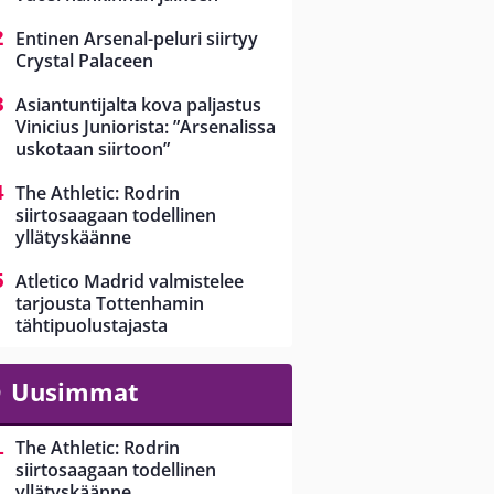
Entinen Arsenal-peluri siirtyy
Crystal Palaceen
Asiantuntijalta kova paljastus
Vinicius Juniorista: ”Arsenalissa
uskotaan siirtoon”
The Athletic: Rodrin
siirtosaagaan todellinen
yllätyskäänne
Atletico Madrid valmistelee
tarjousta Tottenhamin
tähtipuolustajasta
Uusimmat
The Athletic: Rodrin
siirtosaagaan todellinen
yllätyskäänne