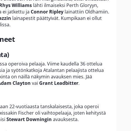
Rhys Williams
lähti ilmaiseksi Perth Gloryyn,
ei jatkettu ja
Connor Ripley
lainattiin Oldhamiin.
azzin
lainapestit päättyivät. Kumpikaan ei ollut
issa.
uneet
ta)
ssa operoiva pelaaja. Viime kaudella 36 ottelua
ksia ja syötönkatkoja Atalantan pelaajista ottelua
inta on näillä näkymin avauksen mies. Jää
Adam Clayton
vai
Grant Leadbitter
.
aan 22-vuotiaasta tanskalaisesta, joka operoi
ssakin Fischer oli vaihtopelaaja, joten kehitystä
äisi
Stewart Downingin
avauksesta.