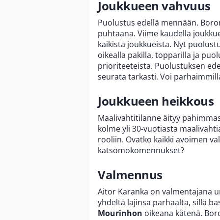
Joukkueen vahvuus
Puolustus edellä mennään. Boron 
puhtaana. Viime kaudella joukkue
kaikista joukkueista. Nyt puolust
oikealla pakilla, topparilla ja pu
prioriteeteista. Puolustuksen e
seurata tarkasti. Voi parhaimmil
Joukkueen heikkous
Maalivahtitilanne äityy pahimmas
kolme yli 30-vuotiasta maalivahti
rooliin. Ovatko kaikki avoimen va
katsomokomennukset?
Valmennus
Aitor Karanka on valmentajana u
yhdeltä lajinsa parhaalta, sillä 
Mourinhon
oikeana kätenä. Bor