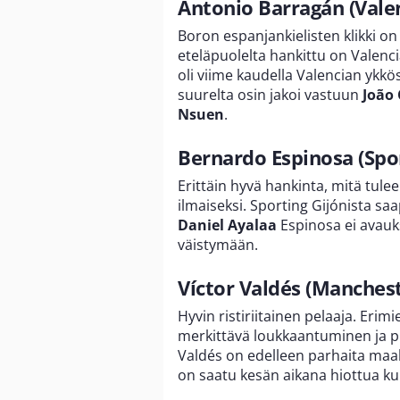
Antonio Barragán (Vale
Boron espanjankielisten klikki o
eteläpuolelta hankittu on Valenc
oli viime kaudella Valencian ykkö
suurelta osin jakoi vastuun
João
Nsuen
.
Bernardo Espinosa (Spor
Erittäin hyvä hankinta, mitä tul
ilmaiseksi. Sporting Gijónista sa
Daniel Ayalaa
Espinosa ei avauk
väistymään.
Víctor Valdés (Manches
Hyvin ristiriitainen pelaaja. Eri
merkittävä loukkaantuminen ja pi
Valdés on edelleen parhaita maaliv
on saatu kesän aikana hiottua ku