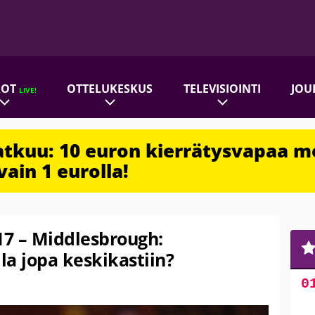
ROT
OTTELUKESKUS
TELEVISIOINTI
JOU
LIVE!
jatkuu: 10 euron kierrätysvapaa m
vain 1 eurolla!
7 – Middlesbrough:
la jopa keskikastiin?