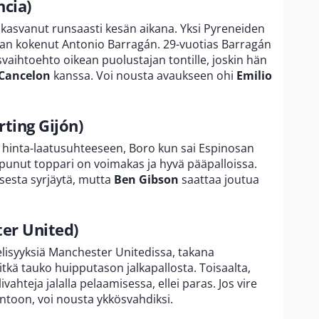
ncia)
n kasvanut runsaasti kesän aikana. Yksi Pyreneiden
ian kokenut Antonio Barragán. 29-vuotias Barragán
svaihtoehto oikean puolustajan tontille, joskin hän
 Cancelon
kanssa. Voi nousta avaukseen ohi
Emilio
ting Gijón)
ee hinta-laatusuhteeseen, Boro kun sai Espinosan
apunut toppari on voimakas ja hyvä pääpalloissa.
sesta syrjäytä, mutta
Ben Gibson
saattaa joutua
ter United)
mielisyyksiä Manchester Unitedissa, takana
tkä tauko huipputason jalkapallosta. Toisaalta,
ahteja jalalla pelaamisessa, ellei paras. Jos vire
ntoon, voi nousta ykkösvahdiksi.