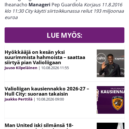
Iheanacho
Manageri
Pep Guardiola
Korjaus 11.8.2016
klo 11:30 City käytti siirtoikkunassa reilut 193 miljoonaa
euroa
LUE MYÖS:
Hyökkääjä on kesän yksi
suurimmista hahmoista – saattaa
siirtyä pian Valioliigaan
Juuso Kilpeläinen
|
10.08.2026
11:55
Valioliigan kausiennakko 2026-27 –
Hull City: suoraan takaisin
Jaakko Perttilä
|
10.08.2026
09:00
Man United iski silmänsä 18-