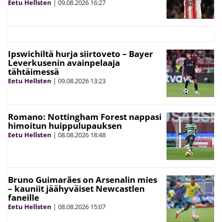
Eetu Hellsten
|
09.08.2026
16:27
Ipswichiltä hurja siirtoveto – Bayer
Leverkusenin avainpelaaja
tähtäimessä
Eetu Hellsten
|
09.08.2026
13:23
Romano: Nottingham Forest nappasi
himoitun huippulupauksen
Eetu Hellsten
|
08.08.2026
18:48
Bruno Guimarães on Arsenalin mies
– kauniit jäähyväiset Newcastlen
faneille
Eetu Hellsten
|
08.08.2026
15:07