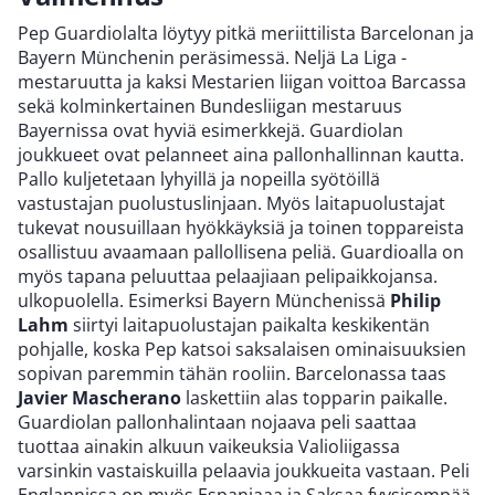
Pep Guardiolalta löytyy pitkä meriittilista Barcelonan ja
Bayern Münchenin peräsimessä. Neljä La Liga -
mestaruutta ja kaksi Mestarien liigan voittoa Barcassa
sekä kolminkertainen Bundesliigan mestaruus
Bayernissa ovat hyviä esimerkkejä. Guardiolan
joukkueet ovat pelanneet aina pallonhallinnan kautta.
Pallo kuljetetaan lyhyillä ja nopeilla syötöillä
vastustajan puolustuslinjaan. Myös laitapuolustajat
tukevat nousuillaan hyökkäyksiä ja toinen toppareista
osallistuu avaamaan pallollisena peliä. Guardioalla on
myös tapana peluuttaa pelaajiaan pelipaikkojansa.
ulkopuolella. Esimerksi Bayern Münchenissä
Philip
Lahm
siirtyi laitapuolustajan paikalta keskikentän
pohjalle, koska Pep katsoi saksalaisen ominaisuuksien
sopivan paremmin tähän rooliin. Barcelonassa taas
Javier Mascherano
laskettiin alas topparin paikalle.
Guardiolan pallonhalintaan nojaava peli saattaa
tuottaa ainakin alkuun vaikeuksia Valioliigassa
varsinkin vastaiskuilla pelaavia joukkueita vastaan. Peli