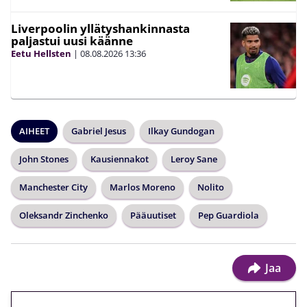
Liverpoolin yllätyshankinnasta
paljastui uusi käänne
Eetu Hellsten
|
08.08.2026
13:36
AIHEET
Gabriel Jesus
Ilkay Gundogan
John Stones
Kausiennakot
Leroy Sane
Manchester City
Marlos Moreno
Nolito
Oleksandr Zinchenko
Pääuutiset
Pep Guardiola
Jaa