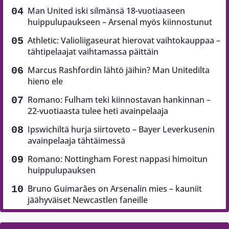
Man United iski silmänsä 18-vuotiaaseen
huippulupaukseen – Arsenal myös kiinnostunut
Athletic: Valioliigaseurat hierovat vaihtokauppaa –
tähtipelaajat vaihtamassa päittäin
Marcus Rashfordin lähtö jäihin? Man Unitedilta
hieno ele
Romano: Fulham teki kiinnostavan hankinnan –
22-vuotiaasta tulee heti avainpelaaja
Ipswichiltä hurja siirtoveto – Bayer Leverkusenin
avainpelaaja tähtäimessä
Romano: Nottingham Forest nappasi himoitun
huippulupauksen
Bruno Guimarães on Arsenalin mies – kauniit
jäähyväiset Newcastlen faneille