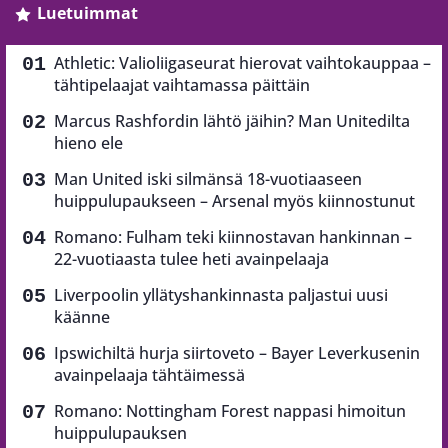
Luetuimmat
Athletic: Valioliigaseurat hierovat vaihtokauppaa –
tähtipelaajat vaihtamassa päittäin
Marcus Rashfordin lähtö jäihin? Man Unitedilta
hieno ele
Man United iski silmänsä 18-vuotiaaseen
huippulupaukseen – Arsenal myös kiinnostunut
Romano: Fulham teki kiinnostavan hankinnan –
22-vuotiaasta tulee heti avainpelaaja
Liverpoolin yllätyshankinnasta paljastui uusi
käänne
Ipswichiltä hurja siirtoveto – Bayer Leverkusenin
avainpelaaja tähtäimessä
Romano: Nottingham Forest nappasi himoitun
huippulupauksen