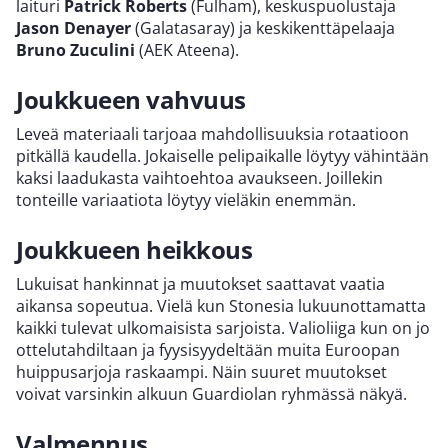
laituri
Patrick Roberts
(Fulham), keskuspuolustaja
Jason Denayer
(Galatasaray) ja keskikenttäpelaaja
Bruno Zuculini
(AEK Ateena).
Joukkueen vahvuus
Leveä materiaali tarjoaa mahdollisuuksia rotaatioon
pitkällä kaudella. Jokaiselle pelipaikalle löytyy vähintään
kaksi laadukasta vaihtoehtoa avaukseen. Joillekin
tonteille variaatiota löytyy vieläkin enemmän.
Joukkueen heikkous
Lukuisat hankinnat ja muutokset saattavat vaatia
aikansa sopeutua. Vielä kun Stonesia lukuunottamatta
kaikki tulevat ulkomaisista sarjoista. Valioliiga kun on jo
ottelutahdiltaan ja fyysisyydeltään muita Euroopan
huippusarjoja raskaampi. Näin suuret muutokset
voivat varsinkin alkuun Guardiolan ryhmässä näkyä.
Valmennus