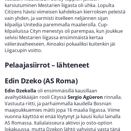
karsiutuminen Mestarien liigasta oli uhka. Lopulta
Citizens hävisi viimeisen kahdeksan kierroksen peleistä
vain yhden, ja varmisti itselleen neljännen sijan
kilpailija Unitedia paremmalla maalierolla. Cup-
kilpailuissa Cityn menestys oli parempaa, kun joukkue
selvisi Mestarien liigassa ensimmäistä kertaa
välierävaiheeseen. Ainoaksi pokaaliksi kuitenkin jäi
Liigacupin voitto.
Pelaajasiirrot – lähteneet
Edin Dzeko (AS Roma)
Edin Dzekolla
oli ensimmäisillä kausillaan
avaihyökkääjän rooli Cityssä
Sergio Agüeron
rinnalla.
Vastuuta riitti, ja parhaimmalla kaudella Bosnian
maajoukkuemies mätti jopa 16 maalia liigassa. Viime
vuonna käyttöä ei enää löytynyt ja kausi kului lainalla
AS Romassa. Italialaisseura aktivoi jo osto-option
lokakuussa, mutta Dzekon lähtö vahvistui vasta tänä