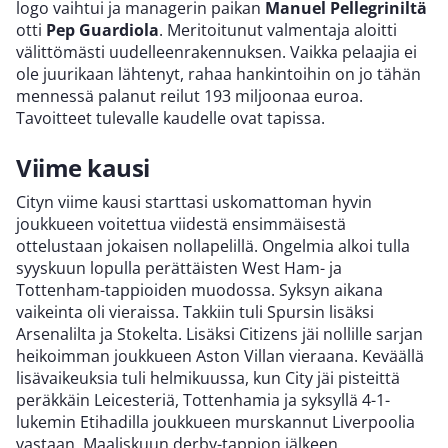
logo vaihtui ja managerin paikan
Manuel Pellegriniltä
otti
Pep Guardiola
. Meritoitunut valmentaja aloitti
välittömästi uudelleenrakennuksen. Vaikka pelaajia ei
ole juurikaan lähtenyt, rahaa hankintoihin on jo tähän
mennessä palanut reilut 193 miljoonaa euroa.
Tavoitteet tulevalle kaudelle ovat tapissa.
Viime kausi
Cityn viime kausi starttasi uskomattoman hyvin
joukkueen voitettua viidestä ensimmäisestä
ottelustaan jokaisen nollapelillä. Ongelmia alkoi tulla
syyskuun lopulla perättäisten West Ham- ja
Tottenham-tappioiden muodossa. Syksyn aikana
vaikeinta oli vieraissa. Takkiin tuli Spursin lisäksi
Arsenalilta ja Stokelta. Lisäksi Citizens jäi nollille sarjan
heikoimman joukkueen Aston Villan vieraana. Keväällä
lisävaikeuksia tuli helmikuussa, kun City jäi pisteittä
peräkkäin Leicesteriä, Tottenhamia ja syksyllä 4-1-
lukemin Etihadilla joukkueen murskannut Liverpoolia
vastaan. Maaliskuun derby-tappion jälkeen