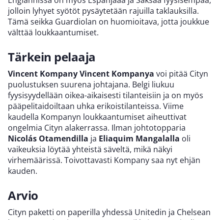
Englannissa on myös Espanjaaa ja Saksaa fyysisempää,
jolloin lyhyet syötöt pysäytetään rajuilla taklauksilla.
Tämä seikka Guardiolan on huomioitava, jotta joukkue
välttää loukkaantumiset.
Tärkein pelaaja
Vincent Kompany
Vincent Kompanya
voi pitää Cityn
puolustuksen suurena johtajana. Belgi liukuu
fyysisyydellään oikea-aikaisesti tilanteisiin ja on myös
pääpelitaidoiltaan uhka erikoistilanteissa. Viime
kaudella Kompanyn loukkaantumiset aiheuttivat
ongelmia Cityn alakerrassa. Ilman johtotopparia
Nicolás Otamendilla
ja
Eliaquim Mangalalla
oli
vaikeuksia löytää yhteistä säveltä, mikä näkyi
virhemäärissä. Toivottavasti Kompany saa nyt ehjän
kauden.
Arvio
Cityn paketti on paperilla yhdessä Unitedin ja Chelsean