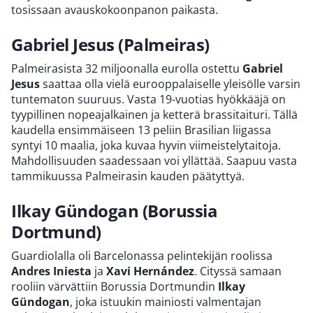
tosissaan avauskokoonpanon paikasta.
Gabriel Jesus (Palmeiras)
Palmeirasista 32 miljoonalla eurolla ostettu
Gabriel
Jesus
saattaa olla vielä eurooppalaiselle yleisölle varsin
tuntematon suuruus. Vasta 19-vuotias hyökkääjä on
tyypillinen nopeajalkainen ja ketterä brassitaituri. Tällä
kaudella ensimmäiseen 13 peliin Brasilian liigassa
syntyi 10 maalia, joka kuvaa hyvin viimeistelytaitoja.
Mahdollisuuden saadessaan voi yllättää. Saapuu vasta
tammikuussa Palmeirasin kauden päätyttyä.
Ilkay Gündogan (Borussia
Dortmund)
Guardiolalla oli Barcelonassa pelintekijän roolissa
Andres Iniesta
ja
Xavi Hernández
. Cityssä samaan
rooliin värvättiin Borussia Dortmundin
Ilkay
Gündogan
, joka istuukin mainiosti valmentajan