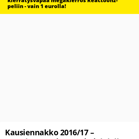
kierrätysvapaa megakierros Reactoonz-
peliin - vain 1 eurolla!
Kausiennakko 2016/17 –