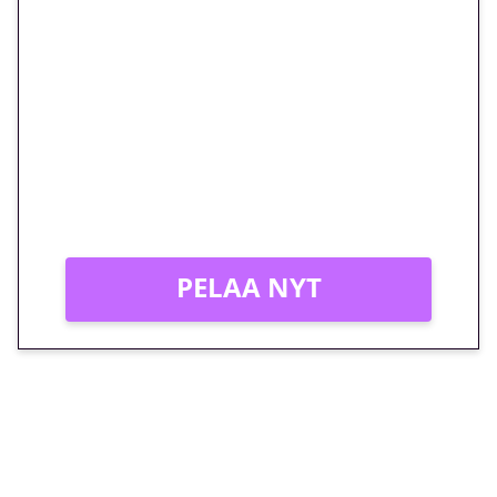
🎁 Huipputarjous jatkuu: 10
euron kierrätysvapaa
megakierros Reactoonz-
peliin – vain 1 eurolla!
Peli: Reactoonz
Vain uusille asiakkaille!
PELAA NYT