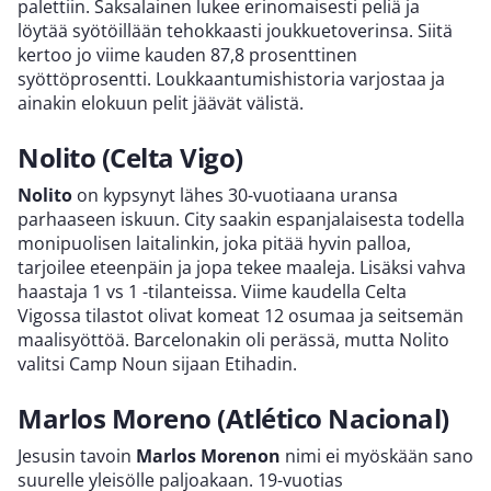
palettiin. Saksalainen lukee erinomaisesti peliä ja
löytää syötöillään tehokkaasti joukkuetoverinsa. Siitä
kertoo jo viime kauden 87,8 prosenttinen
syöttöprosentti. Loukkaantumishistoria varjostaa ja
ainakin elokuun pelit jäävät välistä.
Nolito (Celta Vigo)
Nolito
on kypsynyt lähes 30-vuotiaana uransa
parhaaseen iskuun. City saakin espanjalaisesta todella
monipuolisen laitalinkin, joka pitää hyvin palloa,
tarjoilee eteenpäin ja jopa tekee maaleja. Lisäksi vahva
haastaja 1 vs 1 -tilanteissa. Viime kaudella Celta
Vigossa tilastot olivat komeat 12 osumaa ja seitsemän
maalisyöttöä. Barcelonakin oli perässä, mutta Nolito
valitsi Camp Noun sijaan Etihadin.
Marlos Moreno (Atlético Nacional)
Jesusin tavoin
Marlos Morenon
nimi ei myöskään sano
suurelle yleisölle paljoakaan. 19-vuotias