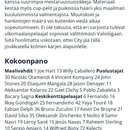
kanssa suurimpia mestaruussuosikkeja. Materiaali
kestää myös cup-pelit ja puikoissa häärii yksi maailman
kuuluisimmista valmentajista. Muutokset ja
hankintojen määrä voi kuitenkin viedä aikaa
sopeutumiseen. Ei ole takuuta, että eri sarjoista tulevat
ulkomaalaispelaajat sopisivat välittömästi Valioliigaan.
Siitä huolimatta uskotaan, ettei City jää tällä
joukkueella kolmen kärjen alapuolelle.
Kokoonpano
Maalivahdit
1 Joe Hart 13 Willy Caballero
Puolustajat
30 Nicolás Otamendi 4 Vincent Kompany 24 John
Stones 20 Eliaquim Mangala 28 Jason Denayer 11
Aleksandar Kolarov 22 Gael Clichy 5 Pablo Zabaleta 3
Bacary Sagna
Keskikenttäpelaajat
6 Fernando 16
Ilkay Gündogan 25 Fernandinho 42 Yaya Touré 18
Fabian Delph 36 Bruno Zuculini 17 Kevin De Bruyne 21
David Silva 35 Oleksandr Zinchenko 9 Nolito 8 Samir
Nasri 19 Leroy Sané 15 Jesús Navas 7 Raheem Sterling
10 Sergio Agüero 14 Wilfried Bony 72 Kelechi