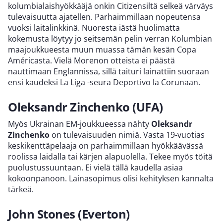
kolumbialaishyökkääjä onkin Citizensiltä selkeä värväys
tulevaisuutta ajatellen. Parhaimmillaan nopeutensa
vuoksi laitalinkkinä. Nuoresta iästä huolimatta
kokemusta löytyy jo seitsemän pelin verran Kolumbian
maajoukkueesta muun muassa tämän kesän Copa
Américasta. Vielä Morenon otteista ei päästä
nauttimaan Englannissa, sillä taituri lainattiin suoraan
ensi kaudeksi La Liga -seura Deportivo la Corunaan.
Oleksandr Zinchenko (UFA)
Myös Ukrainan EM-joukkueessa nähty
Oleksandr
Zinchenko
on tulevaisuuden nimiä. Vasta 19-vuotias
keskikenttäpelaaja on parhaimmillaan hyökkäävässä
roolissa laidalla tai kärjen alapuolella. Tekee myös töitä
puolustussuuntaan. Ei vielä tällä kaudella asiaa
kokoonpanoon. Lainasopimus olisi kehityksen kannalta
tärkeä.
John Stones (Everton)