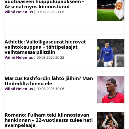
vuotiaaseen huippulupaukseen –
Arsenal myös kiinnostunut
Väinö Helenius
|
09.08.2026
21:06
Athletic: Valioliigaseurat hierovat
vaihtokauppaa – tähtipelaajat
vaihtamassa päittäin
Väinö Helenius
|
09.08.2026
20:22
Marcus Rashfordin lähtö jäihin? Man
Unitedilta hieno ele
Väinö Helenius
|
09.08.2026
19:06
Romano: Fulham teki kiinnostavan
hankinnan – 22-vuotiaasta tulee heti
avainpelaaja