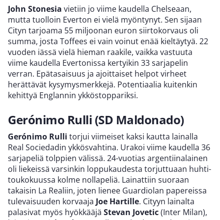
John Stonesia
vietiin jo viime kaudella Chelseaan,
mutta tuolloin Everton ei vielä myöntynyt. Sen sijaan
Cityn tarjoama 55 miljoonan euron siirtokorvaus oli
summa, josta Toffees ei vain voinut enää kieltäytyä. 22
vuoden iässä vielä hieman raakile, vaikka vastuuta
viime kaudella Evertonissa kertyikin 33 sarjapelin
verran. Epätasaisuus ja ajoittaiset helpot virheet
herättävät kysymysmerkkejä. Potentiaalia kuitenkin
kehittyä Englannin ykköstoppariksi.
Gerónimo Rulli (SD Maldonado)
Gerónimo Rulli
torjui viimeiset kaksi kautta lainalla
Real Sociedadin ykkösvahtina. Urakoi viime kaudella 36
sarjapeliä tolppien välissä. 24-vuotias argentiinalainen
oli liekeissä varsinkin loppukaudesta torjuttuaan huhti-
toukokuussa kolme nollapeliä. Lainattiin suoraan
takaisin La Realiin, joten lienee Guardiolan papereissa
tulevaisuuden korvaaja
Joe Hartille
. Cityyn lainalta
palasivat myös hyökkääjä
Stevan Jovetic
(Inter Milan),