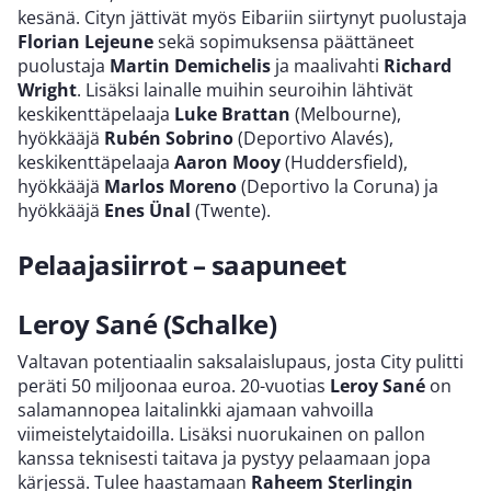
kesänä. Cityn jättivät myös Eibariin siirtynyt puolustaja
Florian Lejeune
sekä sopimuksensa päättäneet
puolustaja
Martin Demichelis
ja maalivahti
Richard
Wright
. Lisäksi lainalle muihin seuroihin lähtivät
keskikenttäpelaaja
Luke Brattan
(Melbourne),
hyökkääjä
Rubén Sobrino
(Deportivo Alavés),
keskikenttäpelaaja
Aaron Mooy
(Huddersfield),
hyökkääjä
Marlos Moreno
(Deportivo la Coruna) ja
hyökkääjä
Enes Ünal
(Twente).
Pelaajasiirrot – saapuneet
Leroy Sané (Schalke)
Valtavan potentiaalin saksalaislupaus, josta City pulitti
peräti 50 miljoonaa euroa. 20-vuotias
Leroy Sané
on
salamannopea laitalinkki ajamaan vahvoilla
viimeistelytaidoilla. Lisäksi nuorukainen on pallon
kanssa teknisesti taitava ja pystyy pelaamaan jopa
kärjessä. Tulee haastamaan
Raheem Sterlingin