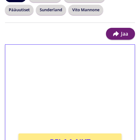
Pääuutiset
Sunderland
Vito Mannone
Jaa
1€ = 10€ arvosta
ilmaiskierroksia ilman
kierrätystä!
Talleta 1€
Saat heti 50 ilmaiskierrosta Tuohi 1000 -
peliin (arvo 0,20€ per kierros)!
Ei kierrätysvaatimusta!