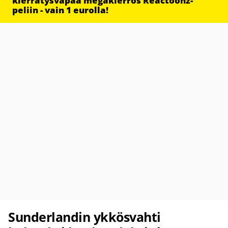
kierrätysvapaa megakierros Reactoonz-
peliin - vain 1 eurolla!
Sunderlandin ykkösvahti