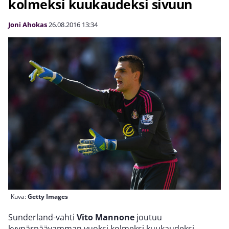
kolmeksi kuukaudeksi sivuun
Joni Ahokas
26.08.2016
13:34
Kuva:
Getty Images
Sunderland-vahti
Vito Mannone
joutuu
kyynärpäävamman vuoksi kolmeksi kuukaudeksi