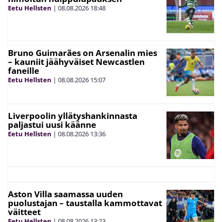
Eetu Hellsten
|
08.08.2026
18:48
Bruno Guimarães on Arsenalin mies
– kauniit jäähyväiset Newcastlen
faneille
Eetu Hellsten
|
08.08.2026
15:07
Liverpoolin yllätyshankinnasta
paljastui uusi käänne
Eetu Hellsten
|
08.08.2026
13:36
Aston Villa saamassa uuden
puolustajan – taustalla kammottavat
väitteet
Eetu Hellsten
|
08.08.2026
13:23