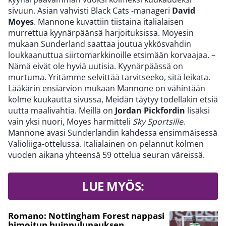
sivuun. Asian vahvisti Black Cats -manageri
David
Moyes
. Mannone kuvattiin tiistaina italialaisen
murrettua kyynärpäänsä harjoituksissa. Moyesin
mukaan Sunderland saattaa joutua ykkösvahdin
loukkaanuttua siirtomarkkinoille etsimään korvaajaa. –
Nämä eivät ole hyviä uutisia. Kyynärpäässä on
murtuma. Yritämme selvittää tarvitseeko, sitä leikata.
Lääkärin ensiarvion mukaan Mannone on vähintään
kolme kuukautta sivussa, Meidän täytyy todellakin etsiä
uutta maalivahtia. Meillä on
Jordan Pickfordin
lisäksi
vain yksi nuori, Moyes harmitteli
Sky Sportsille
.
Mannone avasi Sunderlandin kahdessa ensimmäisessä
Valioliiga-ottelussa. Italialainen on pelannut kolmen
vuoden aikana yhteensä 59 ottelua seuran väreissä.
LUE MYÖS:
Romano: Nottingham Forest nappasi
himoitun huippulupauksen