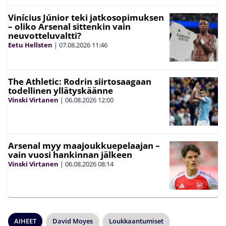
Vinícius Júnior teki jatkosopimuksen
– oliko Arsenal sittenkin vain
neuvotteluvaltti?
Eetu Hellsten
|
07.08.2026
11:46
The Athletic: Rodrin siirtosaagaan
todellinen yllätyskäänne
Vinski Virtanen
|
06.08.2026
12:00
Arsenal myy maajoukkuepelaajan –
vain vuosi hankinnan jälkeen
Vinski Virtanen
|
06.08.2026
08:14
AIHEET
David Moyes
Loukkaantumiset