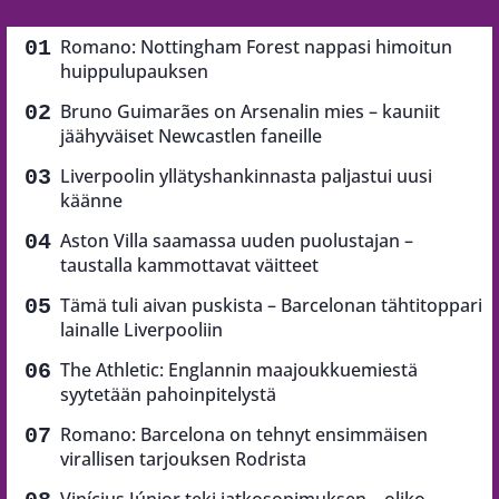
Romano: Nottingham Forest nappasi himoitun
huippulupauksen
Bruno Guimarães on Arsenalin mies – kauniit
jäähyväiset Newcastlen faneille
Liverpoolin yllätyshankinnasta paljastui uusi
käänne
Aston Villa saamassa uuden puolustajan –
taustalla kammottavat väitteet
Tämä tuli aivan puskista – Barcelonan tähtitoppari
lainalle Liverpooliin
The Athletic: Englannin maajoukkuemiestä
syytetään pahoinpitelystä
Romano: Barcelona on tehnyt ensimmäisen
virallisen tarjouksen Rodrista
Vinícius Júnior teki jatkosopimuksen – oliko