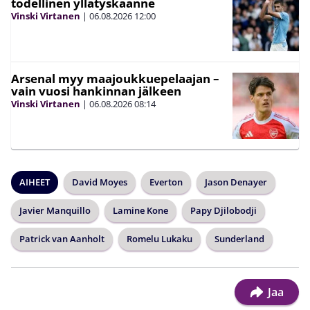
todellinen yllätyskäänne
Vinski Virtanen
|
06.08.2026
12:00
Arsenal myy maajoukkuepelaajan –
vain vuosi hankinnan jälkeen
Vinski Virtanen
|
06.08.2026
08:14
AIHEET
David Moyes
Everton
Jason Denayer
Javier Manquillo
Lamine Kone
Papy Djilobodji
Patrick van Aanholt
Romelu Lukaku
Sunderland
Jaa