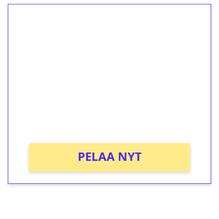
1€ = 10€ arvosta
ilmaiskierroksia ilman
kierrätystä!
Talleta 1€
Saat heti 50 ilmaiskierrosta Tuohi 1000 -
peliin (arvo 0,20€ per kierros)!
Ei kierrätysvaatimusta!
PELAA NYT