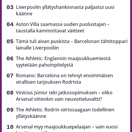
Liverpoolin yllätyshankinnasta paljastui uusi
käänne
Aston Villa saamassa uuden puolustajan –
taustalla kammottavat väitteet
Tämä tuli aivan puskista – Barcelonan tähtitoppari
lainalle Liverpooliin
The Athletic: Englannin maajoukkuemiestä
syytetään pahoinpitelystä
Romano: Barcelona on tehnyt ensimmäisen
virallisen tarjouksen Rodrista
Vinícius Júnior teki jatkosopimuksen – oliko
Arsenal sittenkin vain neuvotteluvaltti?
The Athletic: Rodrin siirtosaagaan todellinen
yllätyskäänne
Arsenal myy maajoukkuepelaajan – vain vuosi