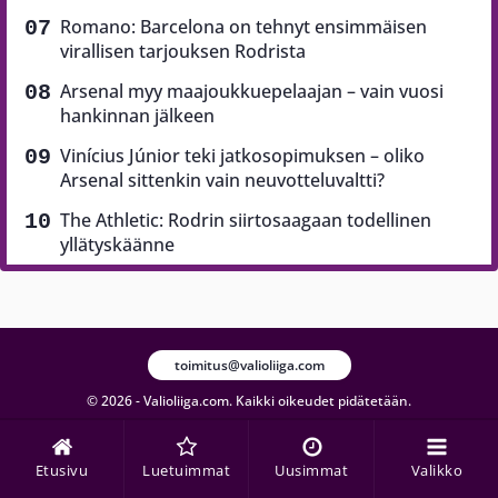
Romano: Barcelona on tehnyt ensimmäisen
virallisen tarjouksen Rodrista
Arsenal myy maajoukkuepelaajan – vain vuosi
hankinnan jälkeen
Vinícius Júnior teki jatkosopimuksen – oliko
Arsenal sittenkin vain neuvotteluvaltti?
The Athletic: Rodrin siirtosaagaan todellinen
yllätyskäänne
toimitus@valioliiga.com
© 2026 - Valioliiga.com. Kaikki oikeudet pidätetään.
Etusivu
Luetuimmat
Uusimmat
Valikko