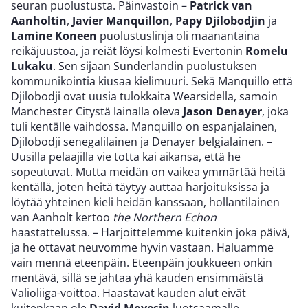
seuran puolustusta. Päinvastoin –
Patrick van
Aanholtin
,
Javier Manquillon
,
Papy Djilobodjin
ja
Lamine Koneen
puolustuslinja oli maanantaina
reikäjuustoa, ja reiät löysi kolmesti Evertonin
Romelu
Lukaku
. Sen sijaan Sunderlandin puolustuksen
kommunikointia kiusaa kielimuuri. Sekä Manquillo että
Djilobodji ovat uusia tulokkaita Wearsidella, samoin
Manchester Citystä lainalla oleva
Jason Denayer
, joka
tuli kentälle vaihdossa. Manquillo on espanjalainen,
Djilobodji senegalilainen ja Denayer belgialainen. –
Uusilla pelaajilla vie totta kai aikansa, että he
sopeutuvat. Mutta meidän on vaikea ymmärtää heitä
kentällä, joten heitä täytyy auttaa harjoituksissa ja
löytää yhteinen kieli heidän kanssaan, hollantilainen
van Aanholt kertoo
the Northern Echon
haastattelussa. – Harjoittelemme kuitenkin joka päivä,
ja he ottavat neuvomme hyvin vastaan. Haluamme
vain mennä eteenpäin. Eteenpäin joukkueen onkin
mentävä, sillä se jahtaa yhä kauden ensimmäistä
Valioliiga-voittoa. Haastavat kauden alut eivät