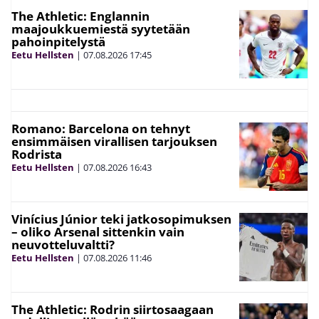
The Athletic: Englannin
maajoukkuemiestä syytetään
pahoinpitelystä
Eetu Hellsten
|
07.08.2026
17:45
Romano: Barcelona on tehnyt
ensimmäisen virallisen tarjouksen
Rodrista
Eetu Hellsten
|
07.08.2026
16:43
Vinícius Júnior teki jatkosopimuksen
– oliko Arsenal sittenkin vain
neuvotteluvaltti?
Eetu Hellsten
|
07.08.2026
11:46
The Athletic: Rodrin siirtosaagaan