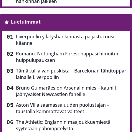
hankinnan jälkeen
Luetuimmat
Liverpoolin yllätyshankinnasta paljastui uusi
käänne
Romano: Nottingham Forest nappasi himoitun
huippulupauksen
Tämä tuli aivan puskista – Barcelonan tähtitoppari
lainalle Liverpooliin
Bruno Guimarães on Arsenalin mies – kauniit
jäähyväiset Newcastlen faneille
Aston Villa saamassa uuden puolustajan –
taustalla kammottavat väitteet
The Athletic: Englannin maajoukkuemiestä
syytetään pahoinpitelystä