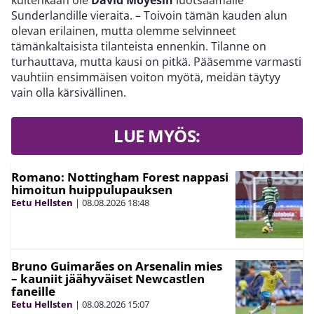
kuitenkaan ole
David Moyesin
luotsaamalle
Sunderlandille vieraita. – Toivoin tämän kauden alun
olevan erilainen, mutta olemme selvinneet
tämänkaltaisista tilanteista ennenkin. Tilanne on
turhauttava, mutta kausi on pitkä. Pääsemme varmasti
vauhtiin ensimmäisen voiton myötä, meidän täytyy
vain olla kärsivällinen.
LUE MYÖS:
Romano: Nottingham Forest nappasi
himoitun huippulupauksen
Eetu Hellsten
|
08.08.2026
18:48
Bruno Guimarães on Arsenalin mies
– kauniit jäähyväiset Newcastlen
faneille
Eetu Hellsten
|
08.08.2026
15:07