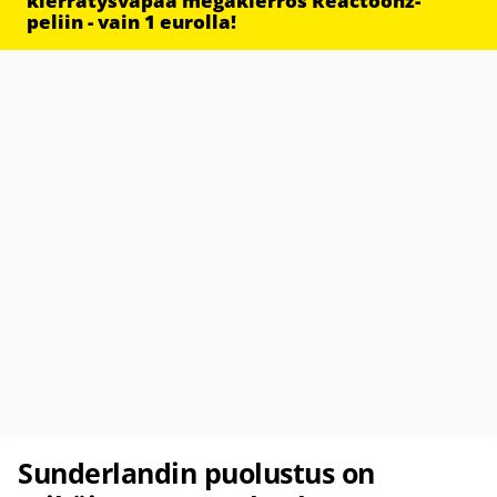
kierrätysvapaa megakierros Reactoonz-
peliin - vain 1 eurolla!
Sunderlandin puolustus on