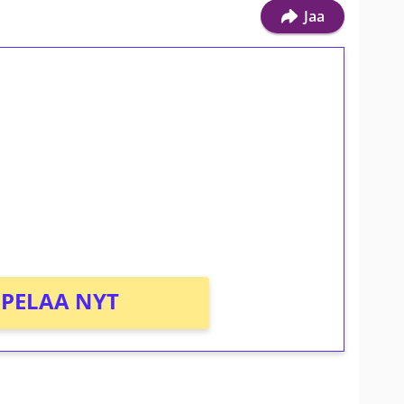
Jaa
ilmaiskierroksia ilman
osta Tuohi 1000 -peliin (arvo 0,20€ per
PELAA NYT