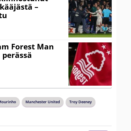
kääjästä –
tu
am Forest Man
n perässä
Mourinho
Manchester United
Troy Deeney