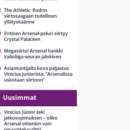
The Athletic: Rodrin
siirtosaagaan todellinen
yllätyskäänne
Entinen Arsenal-peluri siirtyy
Crystal Palaceen
Megasiirto! Arsenal hankki
Valioliiga-seuran jalokiven
Asiantuntijalta kova paljastus
Vinicius Juniorista: ”Arsenalissa
uskotaan siirtoon”
Uusimmat
Vinícius Júnior teki
jatkosopimuksen – oliko
Arsenal sittenkin vain
neuvotteluvaltti?