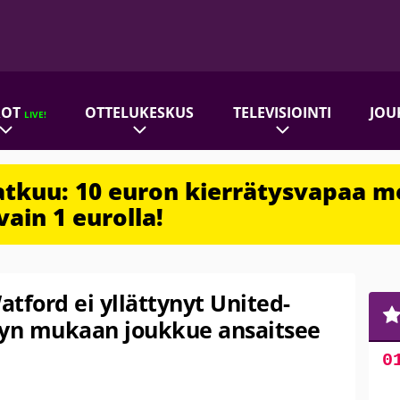
ROT
OTTELUKESKUS
TELEVISIOINTI
JOU
LIVE!
jatkuu: 10 euron kierrätysvapaa m
vain 1 eurolla!
tford ei yllättynyt United-
eyn mukaan joukkue ansaitsee