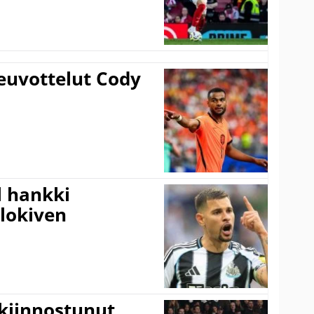
euvottelut Cody
l hankki
alokiven
kiinnostunut