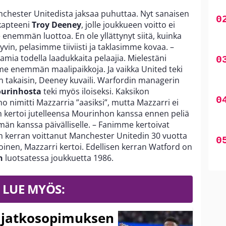
nchester Unitedista jaksaa puhuttaa. Nyt sanaisen
kapteeni
Troy Deeney
, jolle joukkueen voitto ei
 enemmän luottoa. En ole yllättynyt siitä, kuinka
in, pelasimme tiiviisti ja taklasimme kovaa. –
ia todella laadukkaita pelaajia. Mielestäni
e enemmän maalipaikkoja. Ja vaikka United teki
n takaisin, Deeney kuvaili. Warfordin managerin
ourinhosta
teki myös iloiseksi. Kaksikon
o nimitti Mazzarria ”aasiksi”, mutta Mazzarri ei
n kertoi jutelleensa Mourinhon kanssa ennen peliä
män kanssa päivälliselle. – Fanimme kertoivat
en kerran voittanut Manchester Unitedin 30 vuotta
iloinen, Mazzarri kertoi. Edellisen kerran Watford on
n
luotsatessa joukkuetta 1986.
LUE MYÖS:
ki jatkosopimuksen