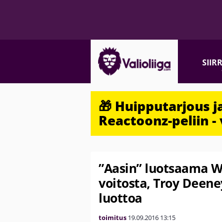
SIIR
🎁 Huipputarjous 
Reactoonz-peliin - 
”Aasin” luotsaama Wa
voitosta, Troy Deen
luottoa
toimitus
19.09.2016
13:15