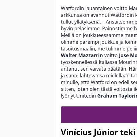
Watfordin lauantainen voitto Ma
arkkunsa on avannut Watfordin 
tullut yllätyksenä. – Ansaitsemme
hyvin pelasimme. Painostimme hyv
Meillä on joukkueessamme muutam
olimme parempi joukkue ja loimm
tasoitusmaalin, me tulimme pelii
Walter Mazzarrin
voitto
Jose M
työskennellessä Italiassa Mourinh
antanut sen vaivata päätään. Hä
ja sanoi lähtevänsä mielellään tä
minulle, että Watford on edellis
sitten, joten olen tästä voitosta 
lyönyt Unitedin
Graham Taylori
Vinícius Júnior te