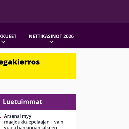
KKUEET
NETTIKASINOT 2026
egakierros
Luetuimmat
Arsenal myy
maajoukkuepelaajan – vain
vuosi hankinnan jälkeen