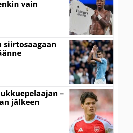
tenkin vain
n siirtosaagaan
käänne
ukkuepelaajan –
an jälkeen