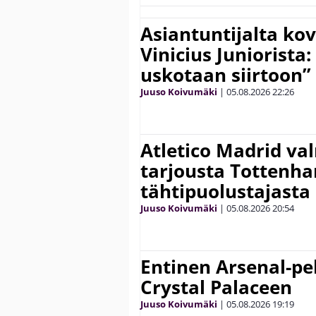
Asiantuntijalta kov
Vinicius Juniorista:
uskotaan siirtoon”
Juuso Koivumäki
|
05.08.2026
22:26
Atletico Madrid va
tarjousta Tottenh
tähtipuolustajasta
Juuso Koivumäki
|
05.08.2026
20:54
Entinen Arsenal-pel
Crystal Palaceen
Juuso Koivumäki
|
05.08.2026
19:19