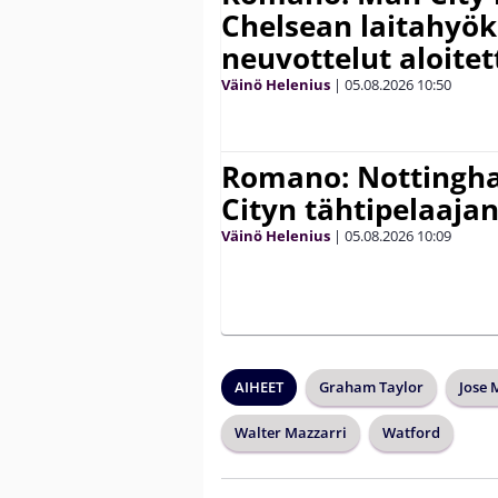
Chelsean laitahyök
neuvottelut aloitet
Väinö Helenius
|
05.08.2026
10:50
Romano: Nottingh
Cityn tähtipelaaja
Väinö Helenius
|
05.08.2026
10:09
AIHEET
Graham Taylor
Jose 
Walter Mazzarri
Watford