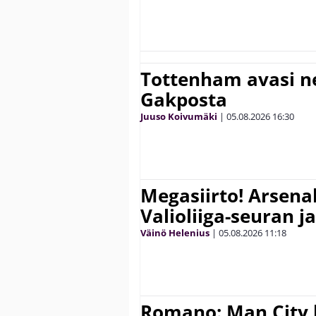
Tottenham avasi n
Gakposta
Juuso Koivumäki
|
05.08.2026
16:30
Megasiirto! Arsena
Valioliiga-seuran j
Väinö Helenius
|
05.08.2026
11:18
Romano: Man City 