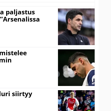
a paljastus
 ”Arsenalissa
lmistelee
amin
uri siirtyy