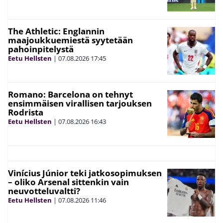
The Athletic: Englannin
maajoukkuemiestä syytetään
pahoinpitelystä
Eetu Hellsten
|
07.08.2026
17:45
Romano: Barcelona on tehnyt
ensimmäisen virallisen tarjouksen
Rodrista
Eetu Hellsten
|
07.08.2026
16:43
Vinícius Júnior teki jatkosopimuksen
– oliko Arsenal sittenkin vain
neuvotteluvaltti?
Eetu Hellsten
|
07.08.2026
11:46