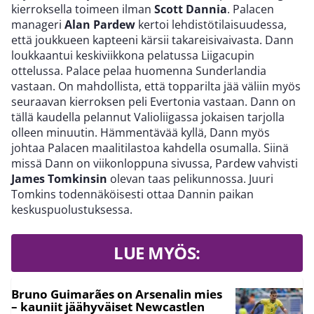
kierroksella toimeen ilman
Scott Dannia
. Palacen
manageri
Alan Pardew
kertoi lehdistötilaisuudessa,
että joukkueen kapteeni kärsii takareisivaivasta. Dann
loukkaantui keskiviikkona pelatussa Liigacupin
ottelussa. Palace pelaa huomenna Sunderlandia
vastaan. On mahdollista, että topparilta jää väliin myös
seuraavan kierroksen peli Evertonia vastaan. Dann on
tällä kaudella pelannut Valioliigassa jokaisen tarjolla
olleen minuutin. Hämmentävää kyllä, Dann myös
johtaa Palacen maalitilastoa kahdella osumalla. Siinä
missä Dann on viikonloppuna sivussa, Pardew vahvisti
James Tomkinsin
olevan taas pelikunnossa. Juuri
Tomkins todennäköisesti ottaa Dannin paikan
keskuspuolustuksessa.
LUE MYÖS:
Bruno Guimarães on Arsenalin mies
– kauniit jäähyväiset Newcastlen