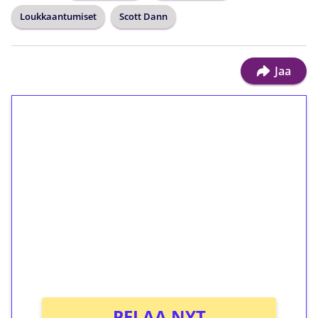
Loukkaantumiset
Scott Dann
Jaa
1€ = 10€ arvosta
ilmaiskierroksia ilman
kierrätystä!
Talleta 1€
Saat heti 50 ilmaiskierrosta Tuohi 1000 -
peliin (arvo 0,20€ per kierros)!
Ei kierrätysvaatimusta!
PELAA NYT