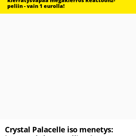
kierrätysvapaa megakierros Reactoonz-
peliin - vain 1 eurolla!
Crystal Palacelle iso menetys: