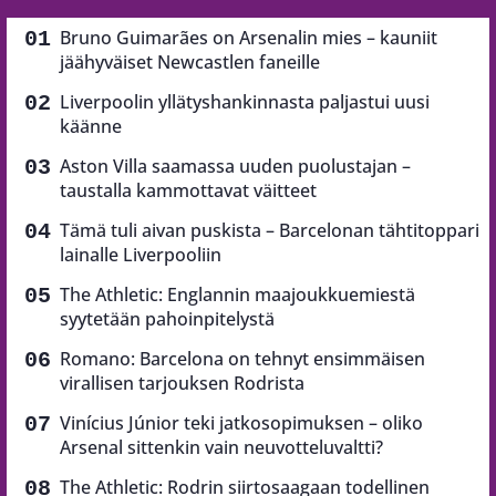
Bruno Guimarães on Arsenalin mies – kauniit
jäähyväiset Newcastlen faneille
Liverpoolin yllätyshankinnasta paljastui uusi
käänne
Aston Villa saamassa uuden puolustajan –
taustalla kammottavat väitteet
Tämä tuli aivan puskista – Barcelonan tähtitoppari
lainalle Liverpooliin
The Athletic: Englannin maajoukkuemiestä
syytetään pahoinpitelystä
Romano: Barcelona on tehnyt ensimmäisen
virallisen tarjouksen Rodrista
Vinícius Júnior teki jatkosopimuksen – oliko
Arsenal sittenkin vain neuvotteluvaltti?
The Athletic: Rodrin siirtosaagaan todellinen