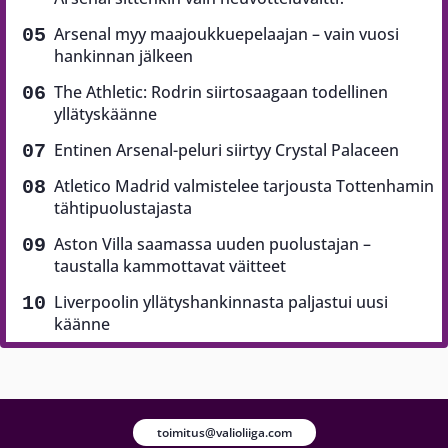
Arsenal myy maajoukkuepelaajan – vain vuosi
hankinnan jälkeen
The Athletic: Rodrin siirtosaagaan todellinen
yllätyskäänne
Entinen Arsenal-peluri siirtyy Crystal Palaceen
Atletico Madrid valmistelee tarjousta Tottenhamin
tähtipuolustajasta
Aston Villa saamassa uuden puolustajan –
taustalla kammottavat väitteet
Liverpoolin yllätyshankinnasta paljastui uusi
käänne
toimitus@valioliiga.com