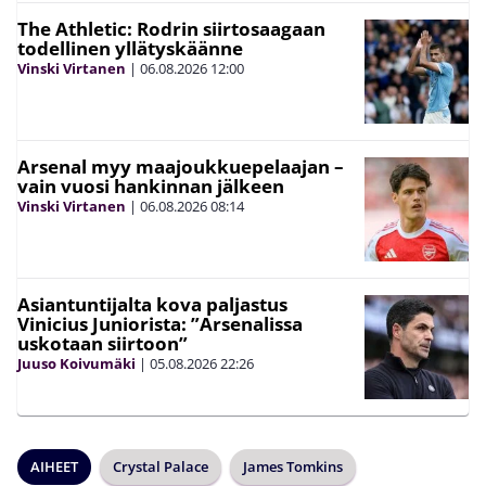
The Athletic: Rodrin siirtosaagaan
todellinen yllätyskäänne
Vinski Virtanen
|
06.08.2026
12:00
Arsenal myy maajoukkuepelaajan –
vain vuosi hankinnan jälkeen
Vinski Virtanen
|
06.08.2026
08:14
Asiantuntijalta kova paljastus
Vinicius Juniorista: ”Arsenalissa
uskotaan siirtoon”
Juuso Koivumäki
|
05.08.2026
22:26
AIHEET
Crystal Palace
James Tomkins