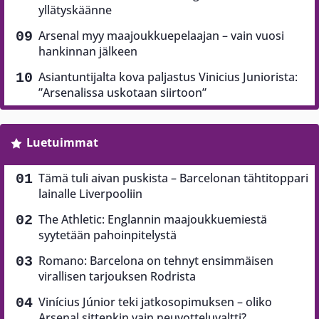
yllätyskäänne
Arsenal myy maajoukkuepelaajan – vain vuosi
hankinnan jälkeen
Asiantuntijalta kova paljastus Vinicius Juniorista:
”Arsenalissa uskotaan siirtoon”
Luetuimmat
Tämä tuli aivan puskista – Barcelonan tähtitoppari
lainalle Liverpooliin
The Athletic: Englannin maajoukkuemiestä
syytetään pahoinpitelystä
Romano: Barcelona on tehnyt ensimmäisen
virallisen tarjouksen Rodrista
Vinícius Júnior teki jatkosopimuksen – oliko
Arsenal sittenkin vain neuvotteluvaltti?