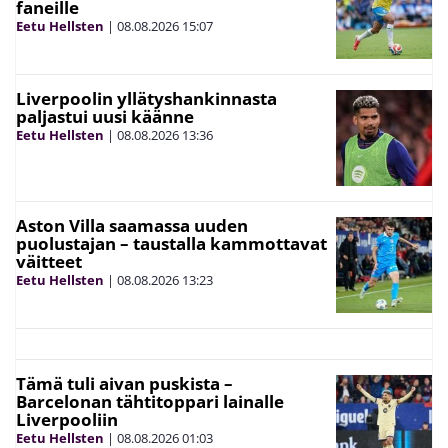
faneille
Eetu Hellsten
|
08.08.2026
15:07
Liverpoolin yllätyshankinnasta
paljastui uusi käänne
Eetu Hellsten
|
08.08.2026
13:36
Aston Villa saamassa uuden
puolustajan – taustalla kammottavat
väitteet
Eetu Hellsten
|
08.08.2026
13:23
Tämä tuli aivan puskista –
Barcelonan tähtitoppari lainalle
Liverpooliin
Eetu Hellsten
|
08.08.2026
01:03