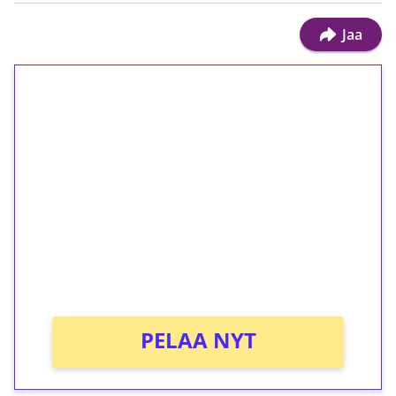
Jaa
1€ = 10€ arvosta
ilmaiskierroksia ilman
kierrätystä!
Talleta 1€
Saat heti 50 ilmaiskierrosta Tuohi 1000 -
peliin (arvo 0,20€ per kierros)!
Ei kierrätysvaatimusta!
PELAA NYT