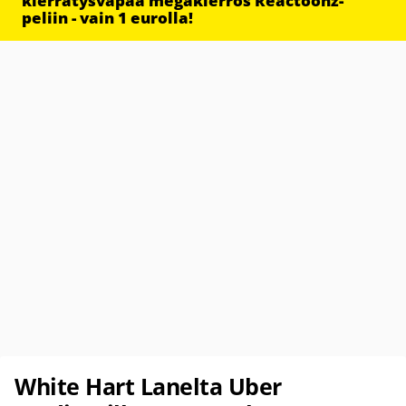
kierrätysvapaa megakierros Reactoonz-
peliin - vain 1 eurolla!
White Hart Lanelta Uber