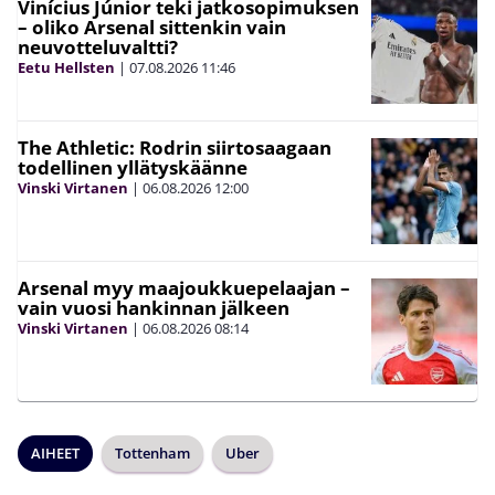
Vinícius Júnior teki jatkosopimuksen
– oliko Arsenal sittenkin vain
neuvotteluvaltti?
Eetu Hellsten
|
07.08.2026
11:46
The Athletic: Rodrin siirtosaagaan
todellinen yllätyskäänne
Vinski Virtanen
|
06.08.2026
12:00
Arsenal myy maajoukkuepelaajan –
vain vuosi hankinnan jälkeen
Vinski Virtanen
|
06.08.2026
08:14
AIHEET
Tottenham
Uber