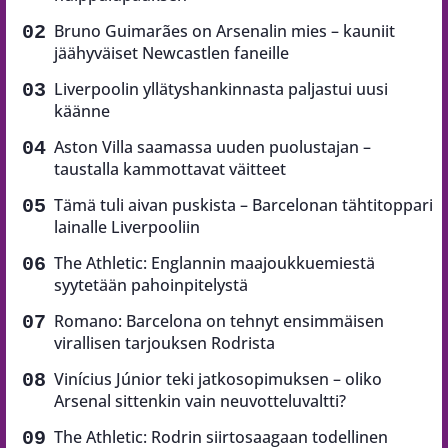
Bruno Guimarães on Arsenalin mies – kauniit
jäähyväiset Newcastlen faneille
Liverpoolin yllätyshankinnasta paljastui uusi
käänne
Aston Villa saamassa uuden puolustajan –
taustalla kammottavat väitteet
Tämä tuli aivan puskista – Barcelonan tähtitoppari
lainalle Liverpooliin
The Athletic: Englannin maajoukkuemiestä
syytetään pahoinpitelystä
Romano: Barcelona on tehnyt ensimmäisen
virallisen tarjouksen Rodrista
Vinícius Júnior teki jatkosopimuksen – oliko
Arsenal sittenkin vain neuvotteluvaltti?
The Athletic: Rodrin siirtosaagaan todellinen