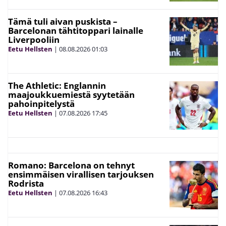
Tämä tuli aivan puskista –
Barcelonan tähtitoppari lainalle
Liverpooliin
Eetu Hellsten
|
08.08.2026
01:03
The Athletic: Englannin
maajoukkuemiestä syytetään
pahoinpitelystä
Eetu Hellsten
|
07.08.2026
17:45
Romano: Barcelona on tehnyt
ensimmäisen virallisen tarjouksen
Rodrista
Eetu Hellsten
|
07.08.2026
16:43