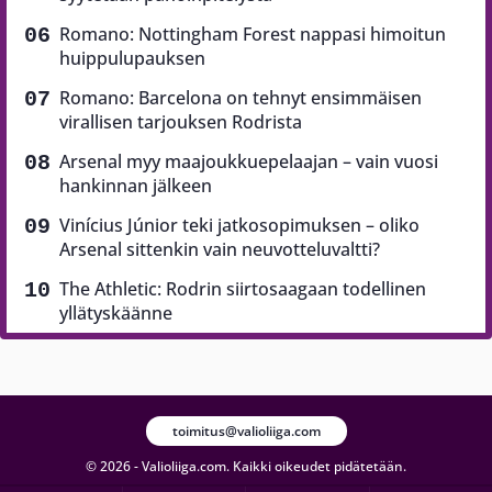
Romano: Nottingham Forest nappasi himoitun
huippulupauksen
Romano: Barcelona on tehnyt ensimmäisen
virallisen tarjouksen Rodrista
Arsenal myy maajoukkuepelaajan – vain vuosi
hankinnan jälkeen
Vinícius Júnior teki jatkosopimuksen – oliko
Arsenal sittenkin vain neuvotteluvaltti?
The Athletic: Rodrin siirtosaagaan todellinen
yllätyskäänne
toimitus@valioliiga.com
© 2026 - Valioliiga.com. Kaikki oikeudet pidätetään.