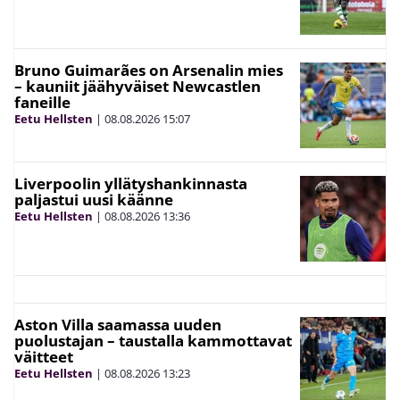
Bruno Guimarães on Arsenalin mies
– kauniit jäähyväiset Newcastlen
faneille
Eetu Hellsten
|
08.08.2026
15:07
Liverpoolin yllätyshankinnasta
paljastui uusi käänne
Eetu Hellsten
|
08.08.2026
13:36
Aston Villa saamassa uuden
puolustajan – taustalla kammottavat
väitteet
Eetu Hellsten
|
08.08.2026
13:23