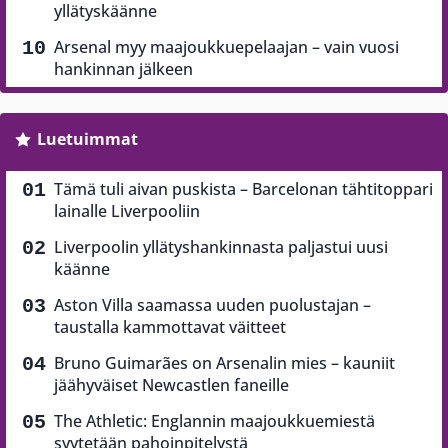
yllätyskäänne
Arsenal myy maajoukkuepelaajan – vain vuosi
hankinnan jälkeen
Luetuimmat
Tämä tuli aivan puskista – Barcelonan tähtitoppari
lainalle Liverpooliin
Liverpoolin yllätyshankinnasta paljastui uusi
käänne
Aston Villa saamassa uuden puolustajan –
taustalla kammottavat väitteet
Bruno Guimarães on Arsenalin mies – kauniit
jäähyväiset Newcastlen faneille
The Athletic: Englannin maajoukkuemiestä
syytetään pahoinpitelystä