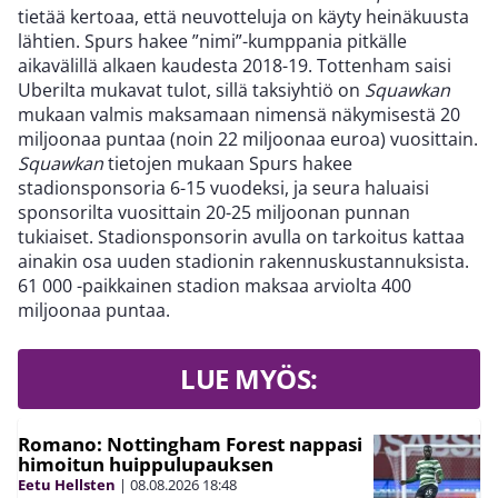
tietää kertoaa, että neuvotteluja on käyty heinäkuusta
lähtien. Spurs hakee ”nimi”-kumppania pitkälle
aikavälillä alkaen kaudesta 2018-19. Tottenham saisi
Uberilta mukavat tulot, sillä taksiyhtiö on
Squawkan
mukaan valmis maksamaan nimensä näkymisestä 20
miljoonaa puntaa (noin 22 miljoonaa euroa) vuosittain.
Squawkan
tietojen mukaan Spurs hakee
stadionsponsoria 6-15 vuodeksi, ja seura haluaisi
sponsorilta vuosittain 20-25 miljoonan punnan
tukiaiset. Stadionsponsorin avulla on tarkoitus kattaa
ainakin osa uuden stadionin rakennuskustannuksista.
61 000 -paikkainen stadion maksaa arviolta 400
miljoonaa puntaa.
LUE MYÖS:
Romano: Nottingham Forest nappasi
himoitun huippulupauksen
Eetu Hellsten
|
08.08.2026
18:48