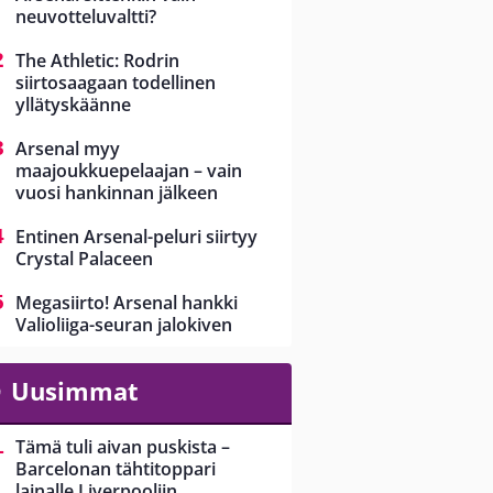
neuvotteluvaltti?
The Athletic: Rodrin
siirtosaagaan todellinen
yllätyskäänne
Arsenal myy
maajoukkuepelaajan – vain
vuosi hankinnan jälkeen
Entinen Arsenal-peluri siirtyy
Crystal Palaceen
Megasiirto! Arsenal hankki
Valioliiga-seuran jalokiven
Uusimmat
Tämä tuli aivan puskista –
Barcelonan tähtitoppari
lainalle Liverpooliin