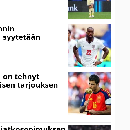
nnin
 syytetään
 on tehnyt
isen tarjouksen
ki jatkosopimuksen