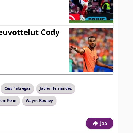
euvottelut Cody
Cesc Fabregas
Javier Hernandez
Tom Penn
Wayne Rooney
Jaa