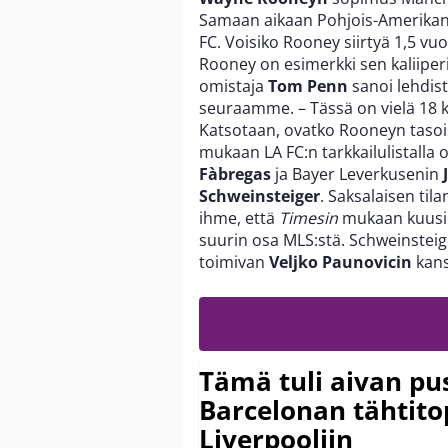
Samaan aikaan Pohjois-Amerikan 
FC. Voisiko Rooney siirtyä 1,5 v
Rooney on esimerkki sen kaliiper
omistaja
Tom Penn
sanoi lehdist
seuraamme. – Tässä on vielä 18
Katsotaan, ovatko Rooneyn tasois
mukaan LA FC:n tarkkailulistall
Fàbregas
ja Bayer Leverkusenin
Schweinsteiger
. Saksalaisen tila
ihme, että
Timesin
mukaan kuusi 
suurin osa MLS:stä. Schweinsteige
toimivan
Veljko Paunovicin
kans
Tämä tuli aivan pus
Barcelonan tähtitop
Liverpooliin