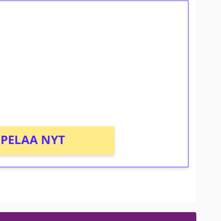
ilmaiskierroksia ilman
osta Tuohi 1000 -peliin (arvo 0,20€ per
PELAA NYT