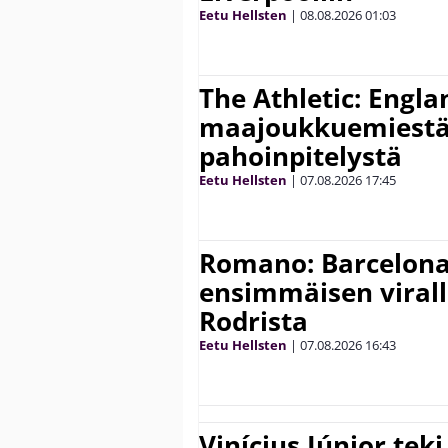
Eetu Hellsten
|
08.08.2026
01:03
The Athletic: Engla
maajoukkuemiestä
pahoinpitelystä
Eetu Hellsten
|
07.08.2026
17:45
Romano: Barcelona
ensimmäisen virall
Rodrista
Eetu Hellsten
|
07.08.2026
16:43
Vinícius Júnior te