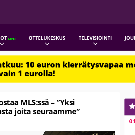
ROT
OTTELUKESKUS
TELEVISIOINTI
JOU
LIVE!
jatkuu: 10 euron kierrätysvapaa m
vain 1 eurolla!
staa MLS:ssä – ”Yksi
sta joita seuraamme”