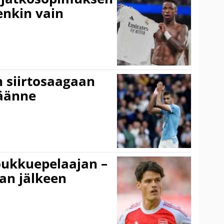
tenkin vain
n siirtosaagaan
käänne
ukkuepelaajan –
an jälkeen