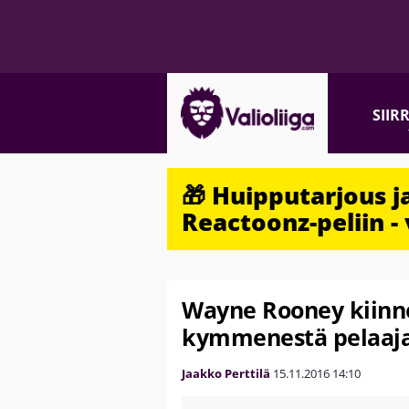
SIIR
🎁 Huipputarjous 
Reactoonz-peliin - 
Wayne Rooney kiinno
kymmenestä pelaaja
Jaakko Perttilä
15.11.2016
14:10