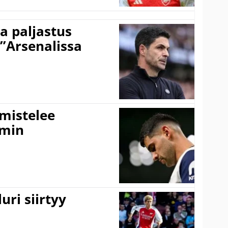
a paljastus
 ”Arsenalissa
lmistelee
amin
uri siirtyy