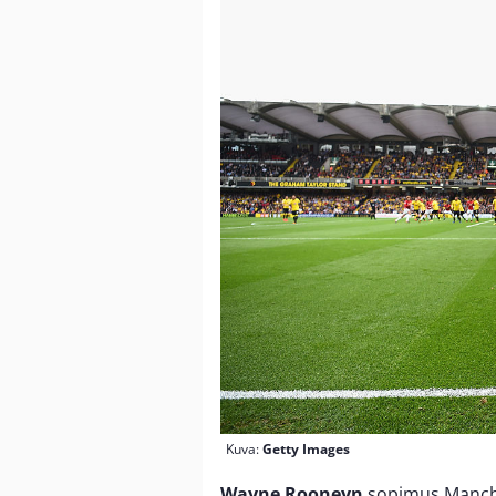
Kuva:
Getty Images
Wayne Rooneyn
sopimus Manche