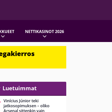
KKUEET
NETTIKASINOT 2026
egakierros
Luetuimmat
Vinícius Júnior teki
jatkosopimuksen – oliko
Arsenal sittenkin vain