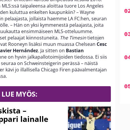
MLS:ssä taipaleensa aloittaa tuore Los Angeles
uoden kuluttua enkelten kaupunkiin? – Wayne
in pelaajasta, jollaista haemme LA FC:hen, seuran
ölle. – Hän on yksi kymmenestä pelaajasta, joita
 kuukautta ensimmäiseen MLS-otteluumme.
et pelaajat kiinnostuneita.
The Timesin
tietojen
a ovat Rooneyn lisäksi muun muassa Chelsean
Cesc
Javier Hernández
. Ja sitten on
Bastian
nne on hyvin jalkapallotoimijoiden tiedossa. Ei siis
seuraa on Schweinsteigerin perässä – näistä
r kävi jo illallisella Chicago Firen päävalmentajan
sa.
LUE MYÖS:
kista –
pari lainalle