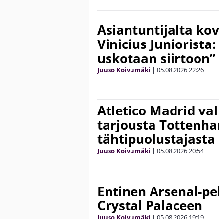
Asiantuntijalta kov
Vinicius Juniorista:
uskotaan siirtoon”
Juuso Koivumäki
|
05.08.2026
22:26
Atletico Madrid va
tarjousta Tottenh
tähtipuolustajasta
Juuso Koivumäki
|
05.08.2026
20:54
Entinen Arsenal-pel
Crystal Palaceen
Juuso Koivumäki
|
05.08.2026
19:19