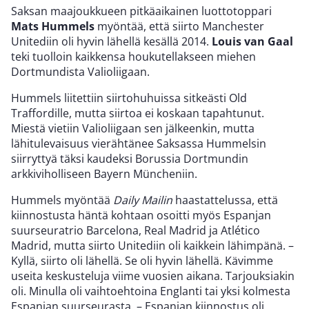
Saksan maajoukkueen pitkäaikainen luottotoppari
Mats Hummels
myöntää, että siirto Manchester
Unitediin oli hyvin lähellä kesällä 2014.
Louis van Gaal
teki tuolloin kaikkensa houkutellakseen miehen
Dortmundista Valioliigaan.
Hummels liitettiin siirtohuhuissa sitkeästi Old
Traffordille, mutta siirtoa ei koskaan tapahtunut.
Miestä vietiin Valioliigaan sen jälkeenkin, mutta
lähitulevaisuus vierähtänee Saksassa Hummelsin
siirryttyä täksi kaudeksi Borussia Dortmundin
arkkiviholliseen Bayern Müncheniin.
Hummels myöntää
Daily Mailin
haastattelussa, että
kiinnostusta häntä kohtaan osoitti myös Espanjan
suurseuratrio Barcelona, Real Madrid ja Atlético
Madrid, mutta siirto Unitediin oli kaikkein lähimpänä. –
Kyllä, siirto oli lähellä. Se oli hyvin lähellä. Kävimme
useita keskusteluja viime vuosien aikana. Tarjouksiakin
oli. Minulla oli vaihtoehtoina Englanti tai yksi kolmesta
Espanjan suurseurasta. – Espanjan kiinnostus oli