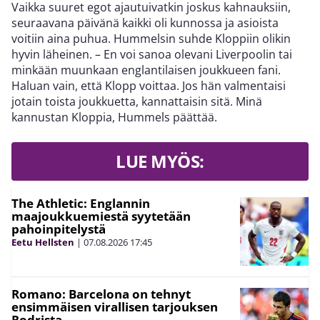
Vaikka suuret egot ajautuivatkin joskus kahnauksiin,
seuraavana päivänä kaikki oli kunnossa ja asioista
voitiin aina puhua. Hummelsin suhde Kloppiin olikin
hyvin läheinen. – En voi sanoa olevani Liverpoolin tai
minkään muunkaan englantilaisen joukkueen fani.
Haluan vain, että Klopp voittaa. Jos hän valmentaisi
jotain toista joukkuetta, kannattaisin sitä. Minä
kannustan Kloppia, Hummels päättää.
LUE MYÖS:
The Athletic: Englannin
maajoukkuemiestä syytetään
pahoinpitelystä
Eetu Hellsten
|
07.08.2026
17:45
Romano: Barcelona on tehnyt
ensimmäisen virallisen tarjouksen
Rodrista