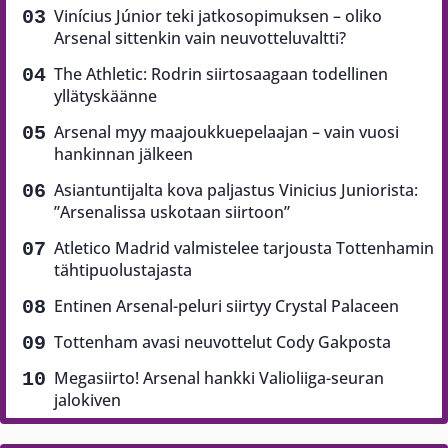
Vinícius Júnior teki jatkosopimuksen – oliko
Arsenal sittenkin vain neuvotteluvaltti?
The Athletic: Rodrin siirtosaagaan todellinen
yllätyskäänne
Arsenal myy maajoukkuepelaajan – vain vuosi
hankinnan jälkeen
Asiantuntijalta kova paljastus Vinicius Juniorista:
”Arsenalissa uskotaan siirtoon”
Atletico Madrid valmistelee tarjousta Tottenhamin
tähtipuolustajasta
Entinen Arsenal-peluri siirtyy Crystal Palaceen
Tottenham avasi neuvottelut Cody Gakposta
Megasiirto! Arsenal hankki Valioliiga-seuran
jalokiven