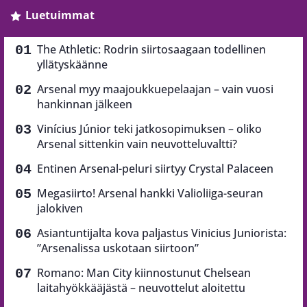
Luetuimmat
The Athletic: Rodrin siirtosaagaan todellinen
yllätyskäänne
Arsenal myy maajoukkuepelaajan – vain vuosi
hankinnan jälkeen
Vinícius Júnior teki jatkosopimuksen – oliko
Arsenal sittenkin vain neuvotteluvaltti?
Entinen Arsenal-peluri siirtyy Crystal Palaceen
Megasiirto! Arsenal hankki Valioliiga-seuran
jalokiven
Asiantuntijalta kova paljastus Vinicius Juniorista:
”Arsenalissa uskotaan siirtoon”
Romano: Man City kiinnostunut Chelsean
laitahyökkääjästä – neuvottelut aloitettu