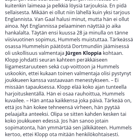
kuitenkin laimeaa ja pelkkiä löysiä tarjouksia. En pidä
sellaisesta. Mikään ei ollut niin lähellä kuin yksi tarjous
Englannista. Van Gaal halusi minut, mutta hän ei ollut
ainoa. Nyt Englannissa pelaaminen näyttää jo aika
hankalalta. Täytän ensi kuussa 28 ja minulla on tänne
viisivuotinen sopimus, Hummels muistuttaa. Tärkeässä
osassa Hummelsin päätöstä Dortmundiin jäämisessä
oli uskollisuus valmentaja
Jürgen Kloppia
kohtaan.
Klopp johdatti seuran kahteen peräkkäiseen
liigamestaruuteen sekä cup-voittoon ja Hummels
uskookin, ettei kukaan toinen valmentaja olisi pystynyt
joukkueen kanssa vastaavaan menestykseen. – Ei
missään tapauksessa. Klopp elää koko ajan tunteella
harjoituskentällä. Hän ei osaa rauhoittua, Hummels
kuvailee. – Hän antaa kaikkensa joka päivä. Tärkeää on,
että jos hän kokee tehneensä virheen, hän pyytää
pelaajalta anteeksi. Olipa se sitten kahden kesken tai
koko joukkueen edessä. Jos hän sanoo jotain
sopimatonta, hän ymmärtää sen jälkikäteen. Hummels
kertoo, ettei Klopp ota mitään henkilökohtaisesti.