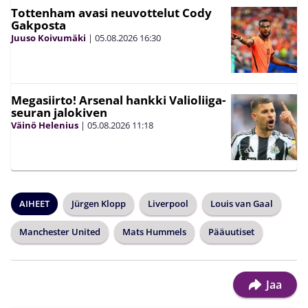
Tottenham avasi neuvottelut Cody
Gakposta
Juuso Koivumäki
|
05.08.2026
16:30
Megasiirto! Arsenal hankki Valioliiga-
seuran jalokiven
Väinö Helenius
|
05.08.2026
11:18
AIHEET
Jürgen Klopp
Liverpool
Louis van Gaal
Manchester United
Mats Hummels
Pääuutiset
Jaa