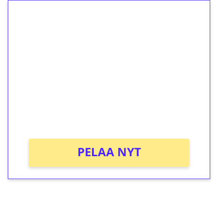
1€ = 10€ arvosta
ilmaiskierroksia ilman
kierrätystä!
Talleta 1€
Saat heti 50 ilmaiskierrosta Tuohi 1000 -
peliin (arvo 0,20€ per kierros)!
Ei kierrätysvaatimusta!
PELAA NYT