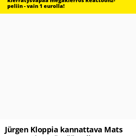
kierrätysvapaa megakierros Reactoonz-
peliin - vain 1 eurolla!
Jürgen Kloppia kannattava Mats