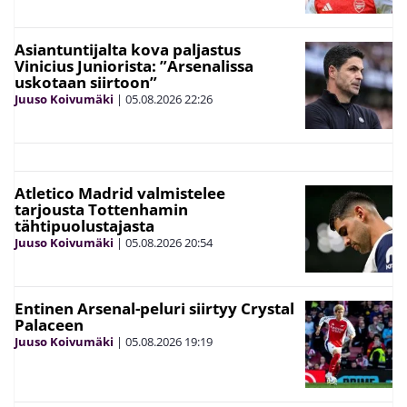
Asiantuntijalta kova paljastus
Vinicius Juniorista: ”Arsenalissa
uskotaan siirtoon”
Juuso Koivumäki
|
05.08.2026
22:26
Atletico Madrid valmistelee
tarjousta Tottenhamin
tähtipuolustajasta
Juuso Koivumäki
|
05.08.2026
20:54
Entinen Arsenal-peluri siirtyy Crystal
Palaceen
Juuso Koivumäki
|
05.08.2026
19:19