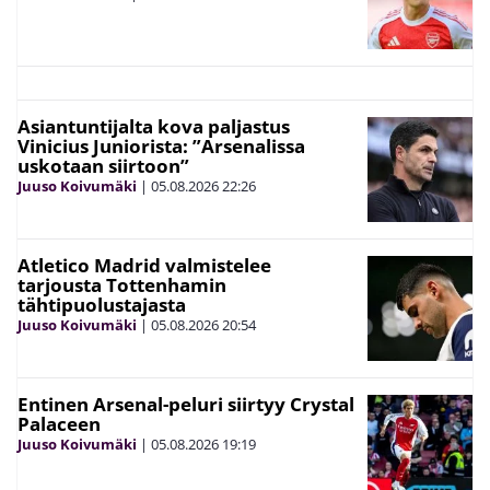
Asiantuntijalta kova paljastus
Vinicius Juniorista: ”Arsenalissa
uskotaan siirtoon”
Juuso Koivumäki
|
05.08.2026
22:26
Atletico Madrid valmistelee
tarjousta Tottenhamin
tähtipuolustajasta
Juuso Koivumäki
|
05.08.2026
20:54
Entinen Arsenal-peluri siirtyy Crystal
Palaceen
Juuso Koivumäki
|
05.08.2026
19:19