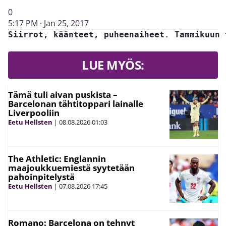
0
5:17 PM · Jan 25, 2017
Siirrot, käänteet, puheenaiheet
. 
Tammikuun 
LUE MYÖS:
Tämä tuli aivan puskista –
Barcelonan tähtitoppari lainalle
Liverpooliin
Eetu Hellsten
|
08.08.2026
01:03
The Athletic: Englannin
maajoukkuemiestä syytetään
pahoinpitelystä
Eetu Hellsten
|
07.08.2026
17:45
Romano: Barcelona on tehnyt