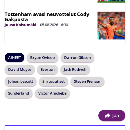
Tottenham avasi neuvottelut Cody
Gakposta
Juuso Koivumäki
|
05.08.2026
16:30
AIHEET
Bryan Oviedo
Darron Gibson
David Moyes
Everton
Jack Rodwell
Joleon Lescott
Siirtouutiset
Steven Pienaar
Sunderland
Victor Anichebe
Jaa