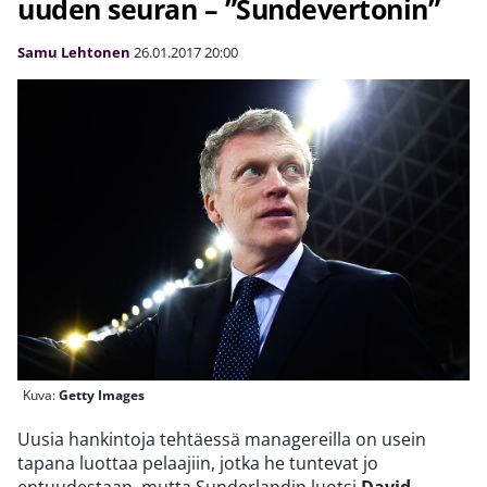
uuden seuran – ”Sundevertonin”
Samu Lehtonen
26.01.2017
20:00
Kuva:
Getty Images
Uusia hankintoja tehtäessä managereilla on usein
tapana luottaa pelaajiin, jotka he tuntevat jo