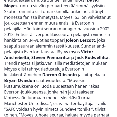
entuudestaan, mutta Sunderlandin luotsi
David
Moyes
tuntuu vievän periaatteen äärimmäisyyksiin.
Skotin toiminta siirtomarkkinoilla onkin herättänyt
monessa fanissa ihmetystä. Moyes, 53, on vahvistanut
joukkuettaan ennen muuta entisillä Evertonin
pelaajilla. Hän toimi seuran managerina vuosina 2002–
2013. Entisistä liverpoolilaisseuran pelaajista viimeisin
hankinta on 34-vuotias toppari
Joleon Lescott
, joka
saapui seuraan aiemmin tässä kuussa. Sunderland-
pelaajista Everton-taustaa löytyy myös
Victor
Anichebeltä
,
Steven Pienaarilta
ja
Jack Rodwelliltä
.
Trendi näyttäisi jatkuvan, sillä mediatietojen mukaan
Moyes olisi tehnyt tiedusteluja Evertonin
keskikenttämiehen
Darron Gibsonin
ja laitapelaaja
Bryan Oviedon
saatavuudesta. ”Moyesin
kutsumuksena on luoda uudestaan hänen rakas
Everton-joukkueensa, jonka hän jätti taakseen
lähtiessään luomaan menestyksekästä uraa
Manchester Unitedissa”, eräs Twitter-käyttäjä irvaili.
”SAFC voidaan hyvin nimetä Sundevertoniksi”, tiivisti
toinen. ”Moyes tuhoaa seuraa, haluaa myydä parhaat