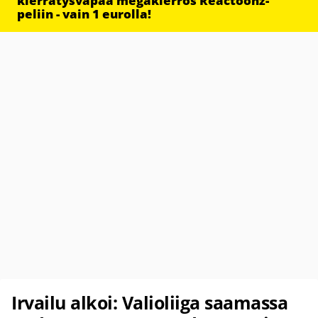
kierrätysvapaa megakierros Reactoonz-
peliin - vain 1 eurolla!
Irvailu alkoi: Valioliiga saamassa