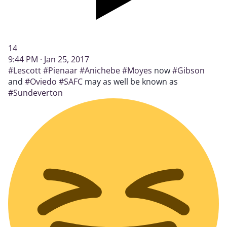
14
9:44 PM · Jan 25, 2017
#Lescott
#Pienaar
#Anichebe
#Moyes
now
#Gibson
and
#Oviedo
#SAFC
may as well be known as
#Sundeverton