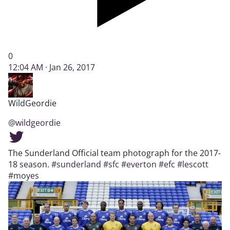
0
12:04 AM · Jan 26, 2017
WildGeordie
@wildgeordie
The Sunderland Official team photograph for the 2017-
18 season.
#sunderland
#sfc
#everton
#efc
#lescott
#moyes