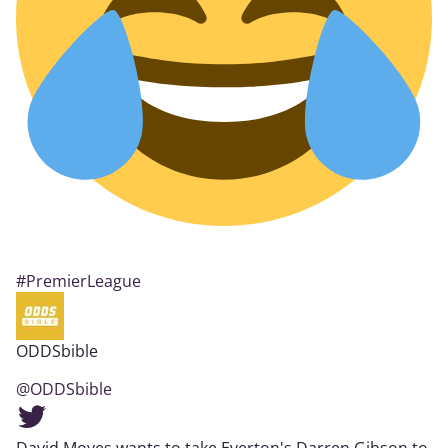
#PremierLeague
ODDSbible
@ODDSbible