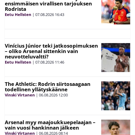
ensimmäisen virallisen tarjouksen
Rodrista
Eetu Hellsten
|
07.08.2026
16:43
Vinícius Júnior teki jatkosopimuksen
– oliko Arsenal sittenkin vain
neuvotteluvaltti?
Eetu Hellsten
|
07.08.2026
11:46
The Athletic: Rodrin siirtosaagaan
todellinen yllätyskäänne
Vinski Virtanen
|
06.08.2026
12:00
Arsenal myy maajoukkuepelaajan –
vain vuosi hankinnan jälkeen
Vinski Virtanen
|
06.08.2026
08:14