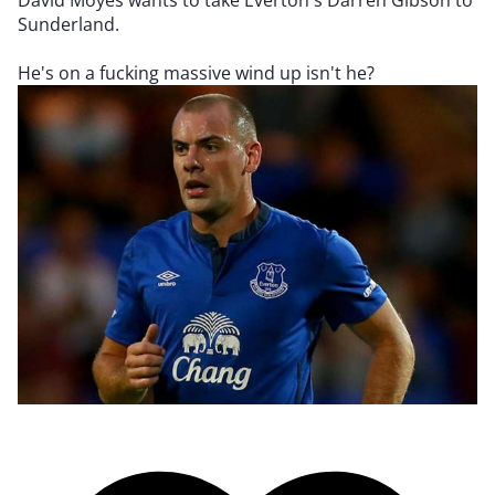
David Moyes wants to take Everton's Darren Gibson to
Sunderland.
He's on a fucking massive wind up isn't he?