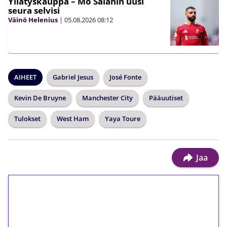
Yllätyskauppa – Mo Salahin uusi
seura selvisi
Väinö Helenius
|
05.08.2026
08:12
AIHEET
Gabriel Jesus
José Fonte
Kevin De Bruyne
Manchester City
Pääuutiset
Tulokset
West Ham
Yaya Toure
Jaa
1€ = 10€ arvosta
ilmaiskierroksia ilman
kierrätystä!