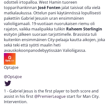
odotteli irtopalloa. West Hamin tuoreen
topparihankinnan
José Fonten
jalat taisivat olla vielä
matkalaukussa. Ottelun pani käytännössä lopullisesti
pakettiin Gabriel Jesusin uran ensimmäinen
valioliigamaali. 19-vuotiaan nuorukaisen riemu oli
rajaton, vaikka maalipaikka tulikin
Raheem Sterlingin
esityön jälkeen suoraan tarjottimelle. Brassista tuli
kuitenkin ensimmäinen City-pelaaja kautta aikojen, joka
sekä teki että syötti maalin heti
avauskokoonpanodebyytissään Valioliigassa.
OptaJoe
@OptaJoe
1 - Gabriel Jesus is the first player to both score and
assist in his first
@PremierLeague
start for Man City.
Intervention.