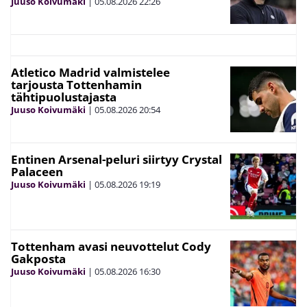
Juuso Koivumäki
|
05.08.2026
22:26
Atletico Madrid valmistelee
tarjousta Tottenhamin
tähtipuolustajasta
Juuso Koivumäki
|
05.08.2026
20:54
Entinen Arsenal-peluri siirtyy Crystal
Palaceen
Juuso Koivumäki
|
05.08.2026
19:19
Tottenham avasi neuvottelut Cody
Gakposta
Juuso Koivumäki
|
05.08.2026
16:30