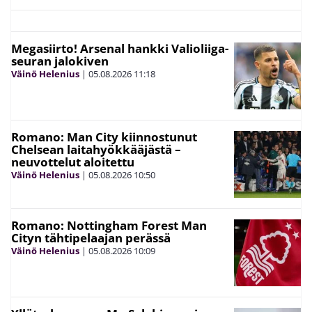
Megasiirto! Arsenal hankki Valioliiga-
seuran jalokiven
Väinö Helenius
|
05.08.2026
11:18
Romano: Man City kiinnostunut
Chelsean laitahyökkääjästä –
neuvottelut aloitettu
Väinö Helenius
|
05.08.2026
10:50
Romano: Nottingham Forest Man
Cityn tähtipelaajan perässä
Väinö Helenius
|
05.08.2026
10:09