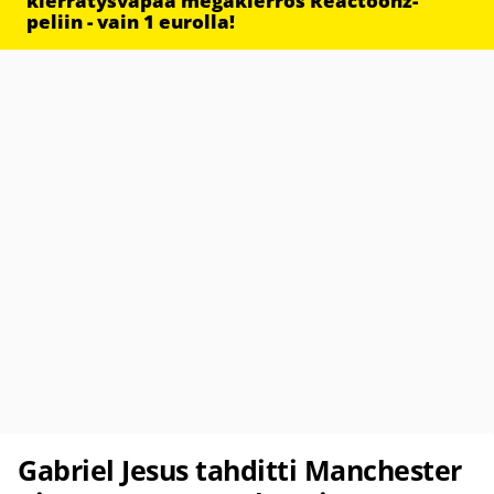
kierrätysvapaa megakierros Reactoonz-
peliin - vain 1 eurolla!
Gabriel Jesus tahditti Manchester