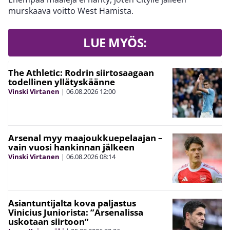
murskaava voitto West Hamista.
LUE MYÖS:
The Athletic: Rodrin siirtosaagaan
todellinen yllätyskäänne
Vinski Virtanen
|
06.08.2026
12:00
Arsenal myy maajoukkuepelaajan –
vain vuosi hankinnan jälkeen
Vinski Virtanen
|
06.08.2026
08:14
Asiantuntijalta kova paljastus
Vinicius Juniorista: ”Arsenalissa
uskotaan siirtoon”