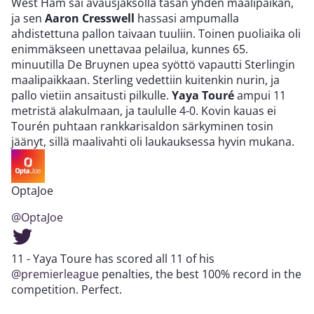
West Ham sai avausjaksolla tasan yhden maalipaikan,
ja sen
Aaron Cresswell
hassasi ampumalla
ahdistettuna pallon taivaan tuuliin. Toinen puoliaika oli
enimmäkseen unettavaa pelailua, kunnes 65.
minuutilla De Bruynen upea syöttö vapautti Sterlingin
maalipaikkaan. Sterling vedettiin kuitenkin nurin, ja
pallo vietiin ansaitusti pilkulle.
Yaya Touré
ampui 11
metristä alakulmaan, ja taululle 4-0. Kovin kauas ei
Tourén puhtaan rankkarisaldon särkyminen tosin
jäänyt, sillä maalivahti oli laukauksessa hyvin mukana.
OptaJoe
@OptaJoe
11 - Yaya Toure has scored all 11 of his
@premierleague
penalties, the best 100% record in the
competition. Perfect.