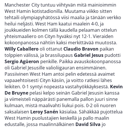
Manchester City tuntuu viihtyvän mitä mainioimmin
West Hamin kotistadionilla. Muutama viikko sitten
tehtaili olympiapyhätössä viisi maalia ja tänään verkko
heilui neljästi. West Ham kaatui maalein 4-0, ja
joukkueiden kolmen tällä kaudella pelaaman ottelun
yhteismaaliero on Cityn hyväksi nyt 12-1. Vieraiden
kokoonpanossa nähtiin kaksi merkittävää muutosta.
Willy Caballero
oli ottanut
Claudio Bravon
paikan
tolppien välissä, ja brassilupaus
Gabriel Jesus
pudotti
Sergio Agüeron
penkille. Paikka avauskokoonpanossa
oli Gabriel Jesusille valioliigauran ensimmäinen.
Passiivinen West Ham antoi pelin edetessä avaimet
vapaaehtoisesti Cityn käsiin, ja voitto ratkesi lähes
leikiten. 0-1 syntyi nopeasta vastahyökkäyksestä.
Kevin
De Bruyne
pelasi kelpo seinän Gabriel Jesusin kanssa
ja viimeisteli näppärästi panemalla pallon juuri sinne
kulmaan, mistä maalivahti liukui pois. 0-2 oli nuoren
saksalaisen
Leroy Sanén
käsialaa. Sähäkkää pujottelua
West Hamin puolustajien keskellä ja pallo maalin
edustalle, jossa maalinnälkäinen
David Silva
jo