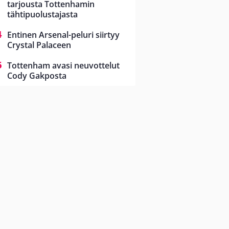
tarjousta Tottenhamin
tähtipuolustajasta
Entinen Arsenal-peluri siirtyy
Crystal Palaceen
Tottenham avasi neuvottelut
Cody Gakposta