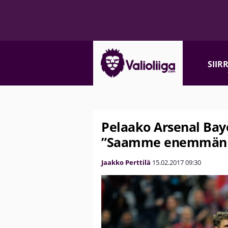
SIIR
Pelaako Arsenal Bay
”Saamme enemmän t
Jaakko Perttilä
15.02.2017
09:30