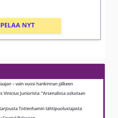
PELAA NYT
ajan – vain vuosi hankinnan jälkeen
us Vinicius Juniorista: ”Arsenalissa uskotaan
 tarjousta Tottenhamin tähtipuolustajasta
yy Crystal Palaceen