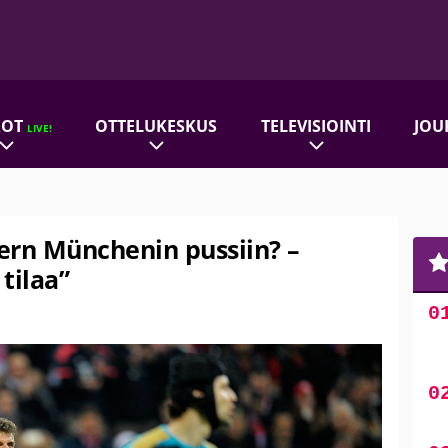
ROT
OTTELUKESKUS
TELEVISIOINTI
JOU
LIVE!
ern Münchenin pussiin? –
ilaa”