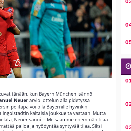
atkuvat tänään, kun Bayern München isännöi
anuel Neuer
arvioi ottelun alla pidetyssä
sin pelitapa voi olla Bayernille hyvinkin
a Ingolstadtin kaltaisia joukkueita vastaan. Mutta
 pelata, Neuer sanoi. – Me saamme enemmän tilaa.
ättää palloa ja hyödyntää syntyvää tilaa. Siksi