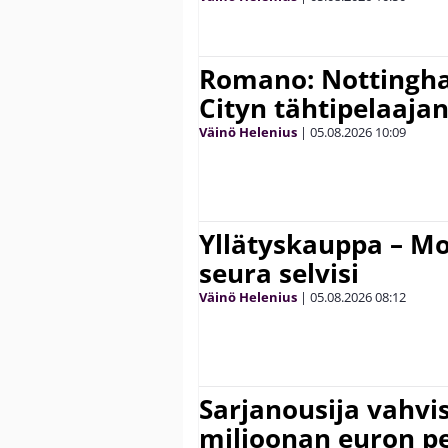
Romano: Nottingh
Cityn tähtipelaaja
Väinö Helenius
|
05.08.2026
10:09
Yllätyskauppa – Mo
seura selvisi
Väinö Helenius
|
05.08.2026
08:12
Sarjanousija vahvi
miljoonan euron pe