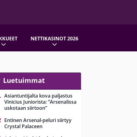
KKUEET
NETTIKASINOT 2026
Luetuimmat
Asiantuntijalta kova paljastus
Vinicius Juniorista: ”Arsenalissa
uskotaan siirtoon”
Entinen Arsenal-peluri siirtyy
Crystal Palaceen