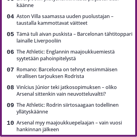
käänne
Aston Villa saamassa uuden puolustajan –
taustalla kammottavat väitteet
Tämä tuli aivan puskista – Barcelonan tähtitoppari
lainalle Liverpooliin
The Athletic: Englannin maajoukkuemiestä
syytetään pahoinpitelystä
Romano: Barcelona on tehnyt ensimmäisen
virallisen tarjouksen Rodrista
Vinícius Júnior teki jatkosopimuksen – oliko
Arsenal sittenkin vain neuvotteluvaltti?
The Athletic: Rodrin siirtosaagaan todellinen
yllätyskäänne
Arsenal myy maajoukkuepelaajan – vain vuosi
hankinnan jälkeen