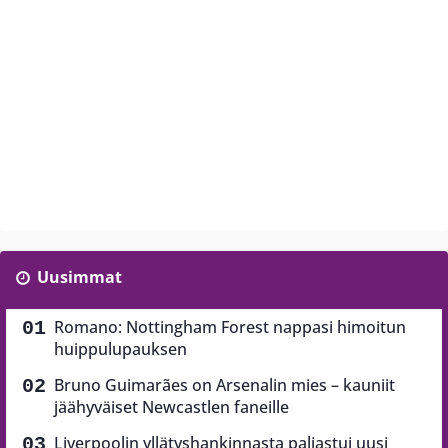
Uusimmat
Romano: Nottingham Forest nappasi himoitun
huippulupauksen
Bruno Guimarães on Arsenalin mies – kauniit
jäähyväiset Newcastlen faneille
Liverpoolin yllätyshankinnasta paljastui uusi