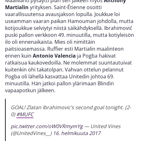
Maalivahti pysäytti pian sen jälkeen myös
Anthony
Martialin
yrityksen. Saint-Étienne osoitti
vaarallisuutensa avausjakson lopulla. Joukkue loi
useamman vaaran paikan Hamouman johdolla, mutta
kotijoukkue selviytyi niistä säikähdyksellä. Ibrahimović
puski pallon verkkoon 49. minuutilla, mutta kotiyleisön
ilo oli ennenaikaista. Mies oli nimittäin
paitsioasemassa. Ruffier esti Martialin maalinteon
ennen kuin
Antonio Valencia
ja Pogba hakivat
ratkaisua kaukovedoilla. Ne molemmat suuntautuivat
kuitenkin ohi takatolpan. Vahvan ottelun pelannut
Pogba oli lähellä kasvattaa Unitedin johtoa 69.
minuutilla. Hän jatkoi pallon ylärimaan Blindin
vapaapotkun jälkeen.
GOAL! Zlatan Ibrahimovic’s second goal tonight. (2-
0)
#MUFC
pic.twitter.com/oW0VRmymYg
— United Vines
(@UnitedVines__)
16. helmikuuta 2017