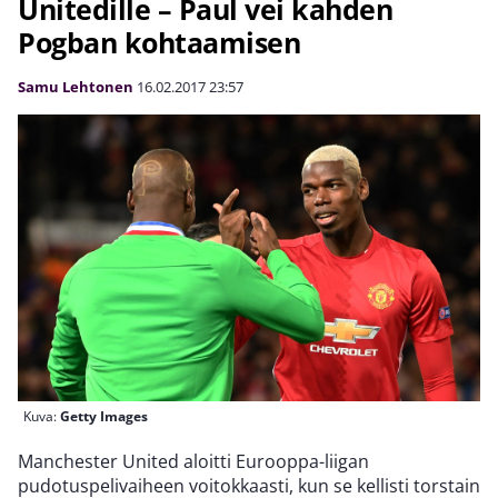
Unitedille – Paul vei kahden
Pogban kohtaamisen
Samu Lehtonen
16.02.2017
23:57
Kuva:
Getty Images
Manchester United aloitti Eurooppa-liigan
pudotuspelivaiheen voitokkaasti, kun se kellisti torstain