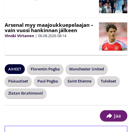
Arsenal myy maajoukkuepelaajan –
vain vuosi hankinnan jälkeen
Vinski Virtanen
|
06.08.2026
08:14
AIHEET
Florentin Pogba
Manchester United
Pääuutiset
Paul Pogba
Saint Etienne
Tulokset
Zlatan Ibrahimović
Jaa