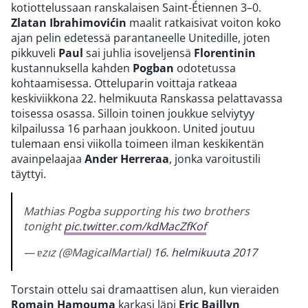
kotiottelussaan ranskalaisen Saint-Étiennen 3–0.
Zlatan Ibrahimovićin
maalit ratkaisivat voiton koko
ajan pelin edetessä parantaneelle Unitedille, joten
pikkuveli
Paul
sai juhlia isoveljensä
Florentinin
kustannuksella kahden
Pogban
odotetussa
kohtaamisessa. Otteluparin voittaja ratkeaa
keskiviikkona 22. helmikuuta Ranskassa pelattavassa
toisessa osassa. Silloin toinen joukkue selviytyy
kilpailussa 16 parhaan joukkoon. United joutuu
tulemaan ensi viikolla toimeen ilman keskikentän
avainpelaajaa
Ander Herreraa
, jonka varoitustili
täyttyi.
Mathias Pogba supporting his two brothers
tonight
pic.twitter.com/kdMacZfKof
— ɐzız (@MagicalMartial)
16. helmikuuta 2017
Torstain ottelu sai dramaattisen alun, kun vieraiden
Romain Hamouma
karkasi läpi
Eric Baillyn