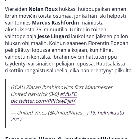
Vieraiden
Nolan Roux
hukkasi huippupaikan ennen
Ibrahimovićin toista osumaa, jonka hän iski helposti
vaihtomies
Marcus Rashfordin
mainiosta
alustuksesta 75. minuutilla. Unitedin toinen
vaihtopelaaja
Jesse Lingard
laukoi sen jälkeen pallon
hiukan ohi maalin. Kolhun saaneen Florentin Pogban
peli päättyi lopussa ennen aikojaan, kun hänet
vaihdettiin kentältä. Ibrahimovićin hattutemppu
täydentyi varsinaisen peliajan lopussa. Ruotsalaista
rikottiin rangaistusalueella, eikä hän erehtynyt pilkulta.
GOAL! Zlatan Ibrahimovic’s first Manchester
United hat-trick (3-0)
#MUFC
pic.twitter.com/PPHswDjeiX
— United Vines (@UnitedVines__)
16. helmikuuta
2017