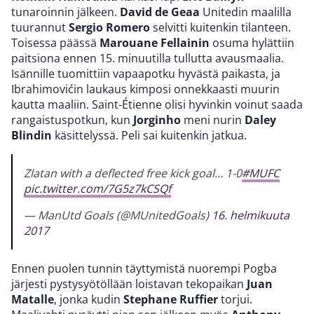
tunaroinnin jälkeen.
David de Geaa
Unitedin maalilla
tuurannut
Sergio Romero
selvitti kuitenkin tilanteen.
Toisessa päässä
Marouane Fellainin
osuma hylättiin
paitsiona ennen 15. minuutilla tullutta avausmaalia.
Isännille tuomittiin vapaapotku hyvästä paikasta, ja
Ibrahimovićin laukaus kimposi onnekkaasti muurin
kautta maaliin. Saint-Étienne olisi hyvinkin voinut saada
rangaistuspotkun, kun
Jorginho
meni nurin
Daley
Blindin
käsittelyssä. Peli sai kuitenkin jatkua.
Zlatan with a deflected free kick goal… 1-0
#MUFC
pic.twitter.com/7G5z7kCSQf
— ManUtd Goals (@MUnitedGoals)
16. helmikuuta
2017
Ennen puolen tunnin täyttymistä nuorempi Pogba
järjesti pystysyötöllään loistavan tekopaikan
Juan
Matalle
, jonka kudin
Stephane Ruffier
torjui.