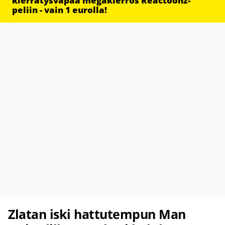
kierrätysvapaa megakierros Reactoonz-
peliin - vain 1 eurolla!
Zlatan iski hattutempun Man