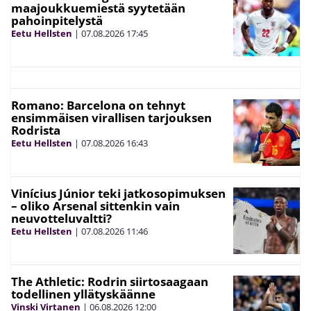
maajoukkuemiestä syytetään
pahoinpitelystä
Eetu Hellsten
|
07.08.2026
17:45
Romano: Barcelona on tehnyt
ensimmäisen virallisen tarjouksen
Rodrista
Eetu Hellsten
|
07.08.2026
16:43
Vinícius Júnior teki jatkosopimuksen
– oliko Arsenal sittenkin vain
neuvotteluvaltti?
Eetu Hellsten
|
07.08.2026
11:46
The Athletic: Rodrin siirtosaagaan
todellinen yllätyskäänne
Vinski Virtanen
|
06.08.2026
12:00