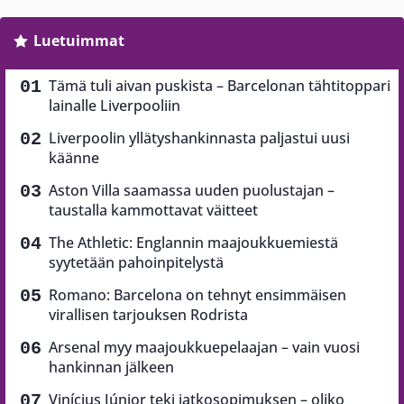
Luetuimmat
Tämä tuli aivan puskista – Barcelonan tähtitoppari
lainalle Liverpooliin
Liverpoolin yllätyshankinnasta paljastui uusi
käänne
Aston Villa saamassa uuden puolustajan –
taustalla kammottavat väitteet
The Athletic: Englannin maajoukkuemiestä
syytetään pahoinpitelystä
Romano: Barcelona on tehnyt ensimmäisen
virallisen tarjouksen Rodrista
Arsenal myy maajoukkuepelaajan – vain vuosi
hankinnan jälkeen
Vinícius Júnior teki jatkosopimuksen – oliko