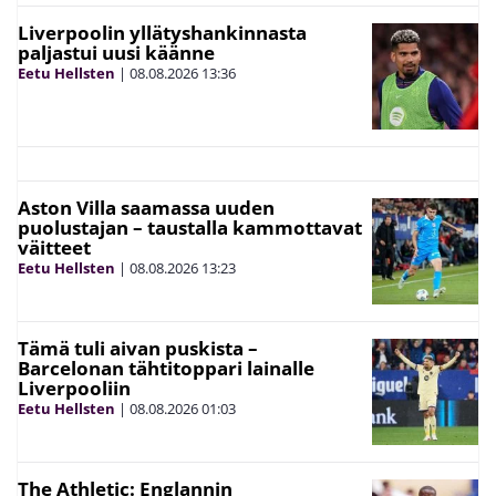
Liverpoolin yllätyshankinnasta
paljastui uusi käänne
Eetu Hellsten
|
08.08.2026
13:36
Aston Villa saamassa uuden
puolustajan – taustalla kammottavat
väitteet
Eetu Hellsten
|
08.08.2026
13:23
Tämä tuli aivan puskista –
Barcelonan tähtitoppari lainalle
Liverpooliin
Eetu Hellsten
|
08.08.2026
01:03
The Athletic: Englannin