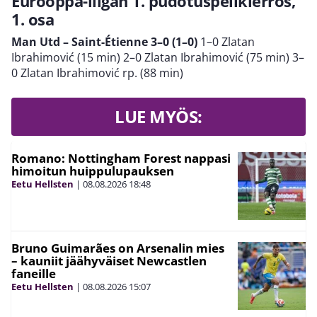
Eurooppa-liigan 1. pudotuspelikierros,
1. osa
Man Utd – Saint-Étienne 3–0 (1–0)
1–0 Zlatan
Ibrahimović (15 min) 2–0 Zlatan Ibrahimović (75 min) 3–
0 Zlatan Ibrahimović rp. (88 min)
LUE MYÖS:
Romano: Nottingham Forest nappasi
himoitun huippulupauksen
Eetu Hellsten
|
08.08.2026
18:48
Bruno Guimarães on Arsenalin mies
– kauniit jäähyväiset Newcastlen
faneille
Eetu Hellsten
|
08.08.2026
15:07