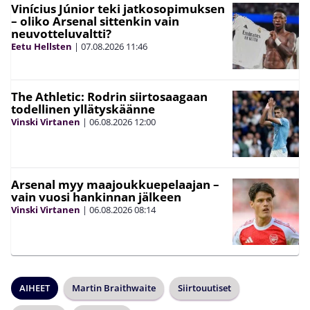
Vinícius Júnior teki jatkosopimuksen
– oliko Arsenal sittenkin vain
neuvotteluvaltti?
Eetu Hellsten
|
07.08.2026
11:46
The Athletic: Rodrin siirtosaagaan
todellinen yllätyskäänne
Vinski Virtanen
|
06.08.2026
12:00
Arsenal myy maajoukkuepelaajan –
vain vuosi hankinnan jälkeen
Vinski Virtanen
|
06.08.2026
08:14
AIHEET
Martin Braithwaite
Siirtouutiset