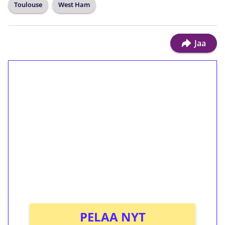
Toulouse
West Ham
Jaa
1€ = 10€ arvosta
ilmaiskierroksia ilman
kierrätystä!
Talleta 1€
Saat heti 50 ilmaiskierrosta Tuohi 1000 -
peliin (arvo 0,20€ per kierros)!
Ei kierrätysvaatimusta!
PELAA NYT