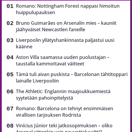
Romano: Nottingham Forest nappasi himoitun
huippulupauksen
Bruno Guimarães on Arsenalin mies – kauniit
jäähyväiset Newcastlen faneille
Liverpoolin yllätyshankinnasta paljastui uusi
käänne
Aston Villa saamassa uuden puolustajan –
taustalla kammottavat väitteet
Tämä tuli aivan puskista – Barcelonan tähtitoppari
lainalle Liverpooliin
The Athletic: Englannin maajoukkuemiestä
syytetään pahoinpitelystä
Romano: Barcelona on tehnyt ensimmäisen
virallisen tarjouksen Rodrista
Vinícius Júnior teki jatkosopimuksen – oliko