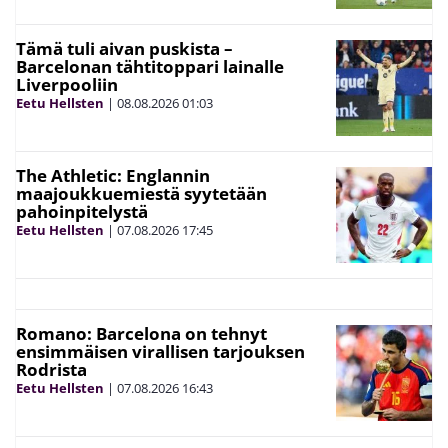
Tämä tuli aivan puskista –
Barcelonan tähtitoppari lainalle
Liverpooliin
Eetu Hellsten
|
08.08.2026
01:03
The Athletic: Englannin
maajoukkuemiestä syytetään
pahoinpitelystä
Eetu Hellsten
|
07.08.2026
17:45
Romano: Barcelona on tehnyt
ensimmäisen virallisen tarjouksen
Rodrista
Eetu Hellsten
|
07.08.2026
16:43