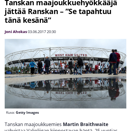
Tanskan maajoukkuehyökkääjä
jättää Ranskan – ”Se tapahtuu
tänä kesänä”
Joni Ahokas
03.06.2017
20:30
Kuva:
Getty Images
Tanskan maajoukkuemies
Martin Braithwaite
vahvistaa Valioliigan kiinnostavan häntä. 25-vuotias