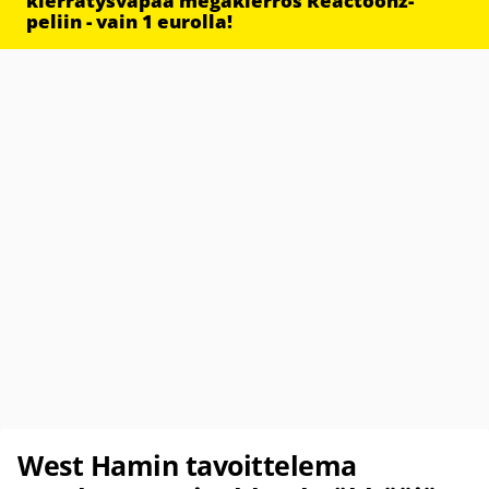
kierrätysvapaa megakierros Reactoonz-
peliin - vain 1 eurolla!
West Hamin tavoittelema