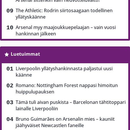
Arsenal sittenkin vain neuvotteluvaltti?
The Athletic: Rodrin siirtosaagaan todellinen
yllätyskäänne
Arsenal myy maajoukkuepelaajan – vain vuosi
hankinnan jälkeen
Luetuimmat
Liverpoolin yllätyshankinnasta paljastui uusi
käänne
Romano: Nottingham Forest nappasi himoitun
huippulupauksen
Tämä tuli aivan puskista – Barcelonan tähtitoppari
lainalle Liverpooliin
Bruno Guimarães on Arsenalin mies – kauniit
jäähyväiset Newcastlen faneille