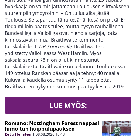
hyökkääjä on valmis jättämään Toulousen siirtyäkseen
suurempiin ympyröihin. – On tullut aika jättää
Toulouse. Se tapahtuu tänä kesänä. Kesä on pitkä. En
tiedä milloin päätös tulee, mutta pysyn rauhallisena.
Bundesliiga ja Valioliiga ovat hienoja sarjoja, jotka
kiinnostavat minua, Braithwaite kommentoi
tanskalaislehti
DR Sportenille
. Braithwaite on
yhdistetty Valioliigassa West Hamiin. Myös
saksalaisseura Köln on ollut kiinnostunut
tanskalaisesta. Braithwaite on pelannut Toulousessa
149 ottelua Ranskan pääsarjaa ja tehnyt 40 maalia.
Kuluvalla kaudella osumia synty 11 kappaletta.
Braithwaiten nykyinen sopimus päättyy kesällä 2019.
LUE MYÖS:
Romano: Nottingham Forest nappasi
himoitun huippulupauksen
Eetu Hellsten
|
08.08.2026
18:48