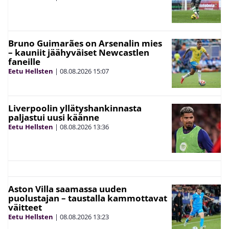
Bruno Guimarães on Arsenalin mies
– kauniit jäähyväiset Newcastlen
faneille
Eetu Hellsten
|
08.08.2026
15:07
Liverpoolin yllätyshankinnasta
paljastui uusi käänne
Eetu Hellsten
|
08.08.2026
13:36
Aston Villa saamassa uuden
puolustajan – taustalla kammottavat
väitteet
Eetu Hellsten
|
08.08.2026
13:23