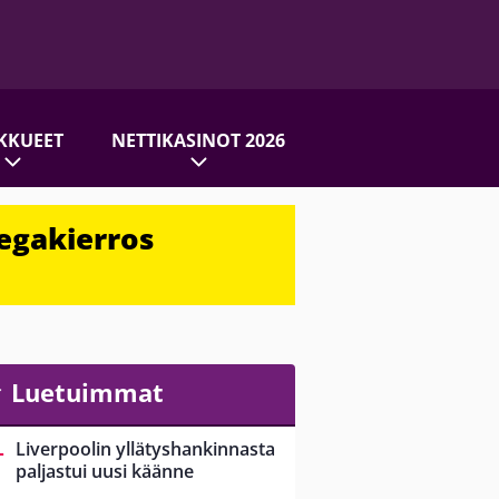
KKUEET
NETTIKASINOT 2026
egakierros
Luetuimmat
Liverpoolin yllätyshankinnasta
paljastui uusi käänne