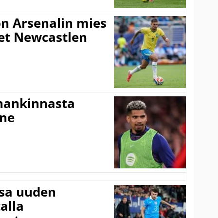
n Arsenalin mies
set Newcastlen
shankinnasta
nne
ssa uuden
alla