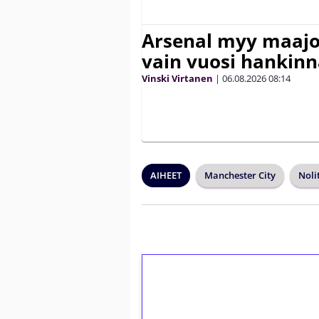
Arsenal myy maajo
vain vuosi hankinn
Vinski Virtanen
|
06.08.2026
08:14
AIHEET
Manchester City
Noli
1€ = 10€ arvosta 
kierrätystä!