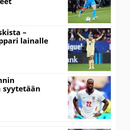
eet
kista –
pari lainalle
nnin
 syytetään