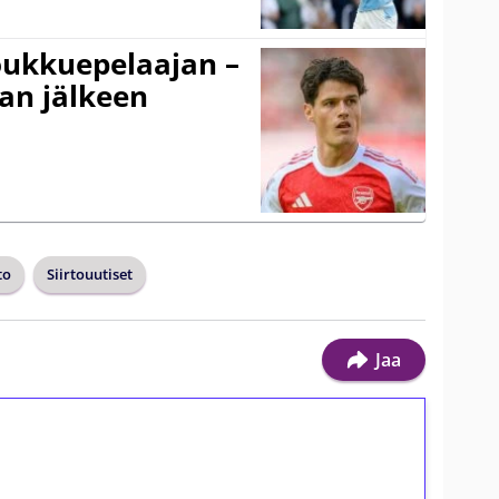
ukkuepelaajan –
an jälkeen
to
Siirtouutiset
Jaa
ilmaiskierroksia ilman