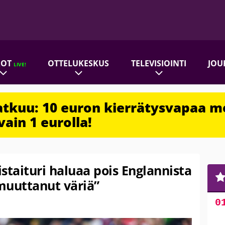
ROT
OTTELUKESKUS
TELEVISIOINTI
JOU
LIVE!
jatkuu: 10 euron kierrätysvapaa m
vain 1 eurolla!
staituri haluaa pois Englannista
muuttanut väriä”