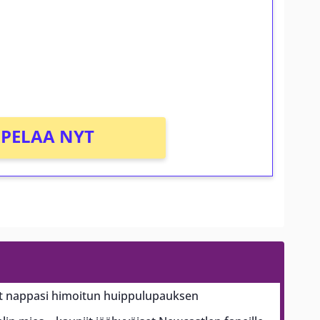
osta Tuohi 1000 -peliin (arvo 0,20€ per
PELAA NYT
 nappasi himoitun huippulupauksen