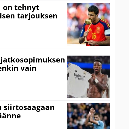
 on tehnyt
isen tarjouksen
ki jatkosopimuksen
tenkin vain
n siirtosaagaan
käänne