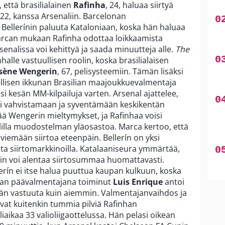
 että brasilialainen
Rafinha
, 24, haluaa siirtyä
 22, kanssa Arsenaliin. Barcelonan
Bellerínin
paluuta Kataloniaan, koska hän haluaa
Marcan mukaan Rafinha odottaa loikkaamista
senalissa voi kehittyä ja saada minuutteja alle.
The
alle vastuullisen roolin, koska brasilialaisen
sène Wengerin
, 67, pelisysteemiin. Tämän lisäksi
dellisen ikkunan Brasilian maajoukkuevalmentaja
nsi kesän MM-kilpailuja varten. Arsenal ajattelee,
isi vahvistamaan ja syventämään keskikentän
ää Wengerin mieltymykset, ja Rafinhaa voisi
lilla muodostelman yläosastoa. Marca kertoo, että
viemään siirtoa eteenpäin. Bellerín on yksi
ta siirtomarkkinoilla. Katalaaniseura ymmärtää,
in voi alentaa siirtosummaa huomattavasti.
erín ei itse halua puuttua kaupan kulkuun, koska
onan päävalmentajana toiminut
Luis Enrique
antoi
än vastuuta kuin aiemmin. Valmentajanvaihdos ja
vat kuitenkin tummia pilviä Rafinhan
eliaikaa 33 valioliigaottelussa. Hän pelasi oikean