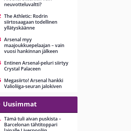
neuvotteluvaltti?
The Athletic: Rodrin
siirtosaagaan todellinen
yllätyskäänne
Arsenal myy
maajoukkuepelaajan – vain
vuosi hankinnan jälkeen
Entinen Arsenal-peluri siirtyy
Crystal Palaceen
Megasiirto! Arsenal hankki
Valioliiga-seuran jalokiven
Uusimmat
Tämä tuli aivan puskista –
Barcelonan tähtitoppari
lainalle Liverpooliin