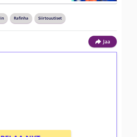
rin
Rafinha
Siirtouutiset
Jaa
ilmaiskierroksia ilman
osta Tuohi 1000 -peliin (arvo 0,20€ per