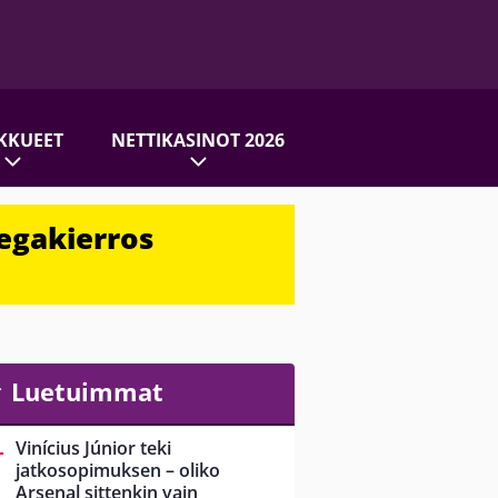
KKUEET
NETTIKASINOT 2026
egakierros
Luetuimmat
Vinícius Júnior teki
jatkosopimuksen – oliko
Arsenal sittenkin vain