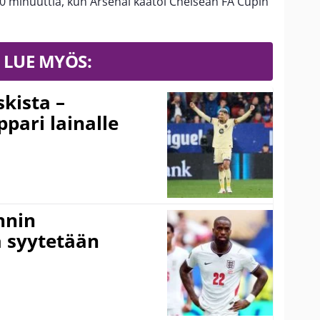
90 minuuttia, kun Arsenal kaatoi Chelsean FA Cupin
LUE MYÖS:
kista –
pari lainalle
nnin
 syytetään