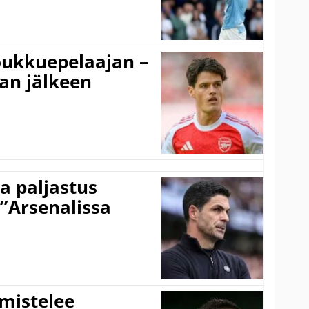
ukkuepelaajan –
an jälkeen
a paljastus
 ”Arsenalissa
lmistelee