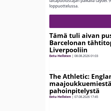
laitapuolustajan paikalla täydet 
loppuottelussa.
Tämä tuli aivan pus
Barcelonan tähtitop
Liverpooliin
Eetu Hellsten
|
08.08.2026
01:03
The Athletic: Engla
maajoukkuemiestä
pahoinpitelystä
Eetu Hellsten
|
07.08.2026
17:45