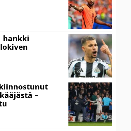
l hankki
alokiven
kiinnostunut
kääjästä –
tu