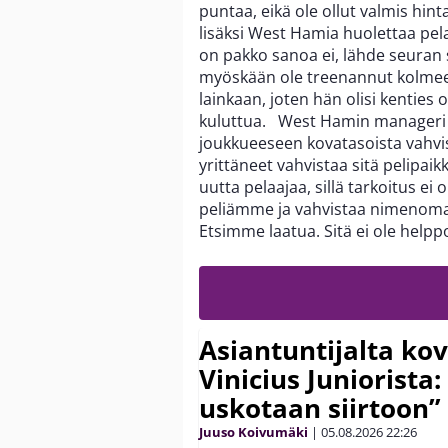
puntaa, eikä ole ollut valmis hi
lisäksi West Hamia huolettaa pelaa
on pakko sanoa ei, lähde seuran
myöskään ole treenannut kolmeen 
lainkaan, joten hän olisi kenties 
kuluttua. West Hamin manager
joukkueeseen kovatasoista vahv
yrittäneet vahvistaa sitä pelipai
uutta pelaajaa, sillä tarkoitus 
peliämme ja vahvistaa nimenomaa
Etsimme laatua. Sitä ei ole he
Asiantuntijalta kov
Vinicius Juniorista:
uskotaan siirtoon”
Juuso Koivumäki
|
05.08.2026
22:26