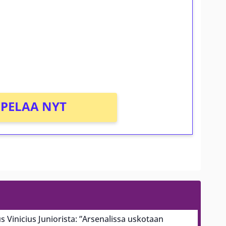
osta Tuohi 1000 -peliin (arvo 0,20€ per
PELAA NYT
us Vinicius Juniorista: ”Arsenalissa uskotaan