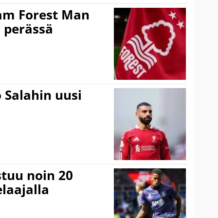
am Forest Man
n perässä
 Salahin uusi
stuu noin 20
laajalla