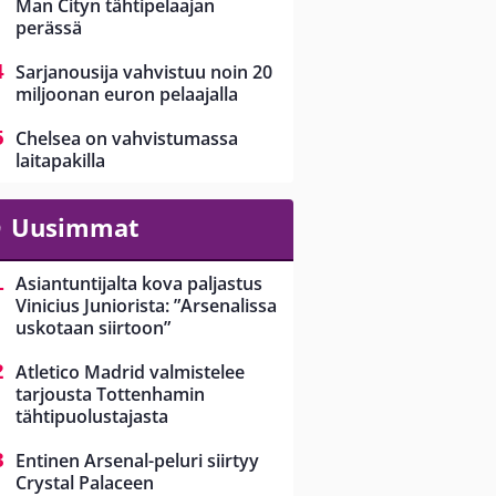
Man Cityn tähtipelaajan
perässä
Sarjanousija vahvistuu noin 20
miljoonan euron pelaajalla
Chelsea on vahvistumassa
laitapakilla
Uusimmat
Asiantuntijalta kova paljastus
Vinicius Juniorista: ”Arsenalissa
uskotaan siirtoon”
Atletico Madrid valmistelee
tarjousta Tottenhamin
tähtipuolustajasta
Entinen Arsenal-peluri siirtyy
Crystal Palaceen