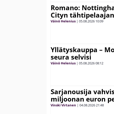
Romano: Nottingh
Cityn tähtipelaaja
Väinö Helenius
|
05.08.2026
10:09
Yllätyskauppa – Mo
seura selvisi
Väinö Helenius
|
05.08.2026
08:12
Sarjanousija vahvi
miljoonan euron pe
Vinski Virtanen
|
04.08.2026
21:48