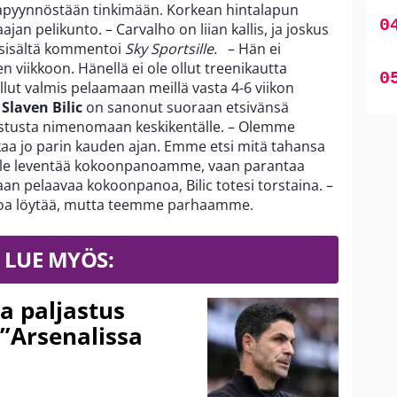
ntapyynnöstään tinkimään. Korkean hintalapun
jan pelikunto. – Carvalho on liian kallis, ja joskus
 sisältä kommentoi
Sky Sportsille
. – Hän ei
viikkoon. Hänellä ei ole ollut treenikautta
ollut valmis pelaamaan meillä vasta 4-6 viikon
i
Slaven Bilic
on sanonut suoraan etsivänsä
istusta nimenomaan keskikentälle. – Olemme
kkaa jo parin kauden ajan. Emme etsi mitä tahansa
ei ole leventää kokoonpanoamme, vaan parantaa
n pelaavaa kokoonpanoa, Bilic totesi torstaina. –
lppoa löytää, mutta teemme parhaamme.
LUE MYÖS:
a paljastus
 ”Arsenalissa