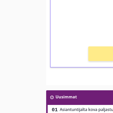
Talleta 1€
Saat heti 50 ilmaiskierr
kierros)!
Ei kierrätysvaatimusta!
Uusimmat
Asiantuntijalta kova paljast