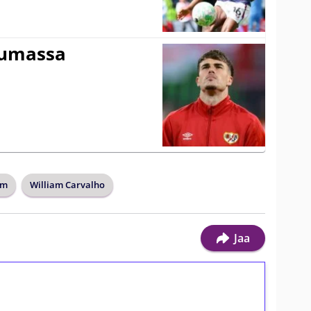
tumassa
am
William Carvalho
Jaa
ilmaiskierroksia ilman