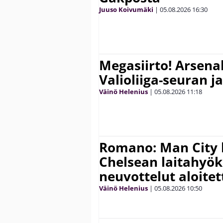
Juuso Koivumäki
|
05.08.2026
16:30
Megasiirto! Arsena
Valioliiga-seuran j
Väinö Helenius
|
05.08.2026
11:18
Romano: Man City 
Chelsean laitahyök
neuvottelut aloitet
Väinö Helenius
|
05.08.2026
10:50