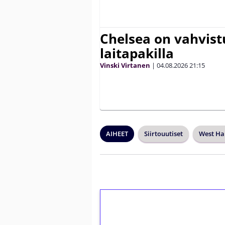
Chelsea on vahvis
laitapakilla
Vinski Virtanen
|
04.08.2026
21:15
AIHEET
Siirtouutiset
West H
1€ = 10€ arvosta 
kierrätystä!