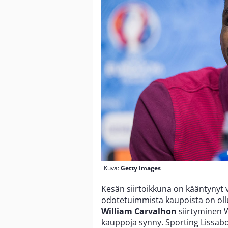
Kuva:
Getty Images
Kesän siirtoikkuna on kääntynyt vi
odotetuimmista kaupoista on oll
William Carvalhon
siirtyminen W
kauppoja synny. Sporting Lissabo