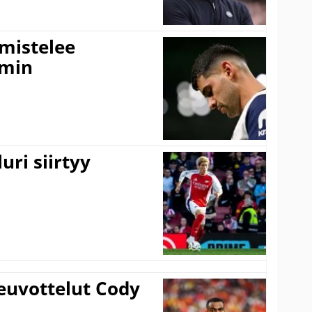
lmistelee
amin
uri siirtyy
euvottelut Cody