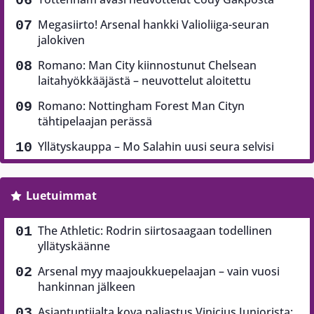
Megasiirto! Arsenal hankki Valioliiga-seuran
jalokiven
Romano: Man City kiinnostunut Chelsean
laitahyökkääjästä – neuvottelut aloitettu
Romano: Nottingham Forest Man Cityn
tähtipelaajan perässä
Yllätyskauppa – Mo Salahin uusi seura selvisi
Luetuimmat
The Athletic: Rodrin siirtosaagaan todellinen
yllätyskäänne
Arsenal myy maajoukkuepelaajan – vain vuosi
hankinnan jälkeen
Asiantuntijalta kova paljastus Vinicius Juniorista: