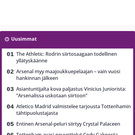
Uusimmat
The Athletic: Rodrin siirtosaagaan todellinen
yllätyskäänne
Arsenal myy maajoukkuepelaajan – vain vuosi
hankinnan jälkeen
Asiantuntijalta kova paljastus Vinicius Juniorista:
”Arsenalissa uskotaan siirtoon”
Atletico Madrid valmistelee tarjousta Tottenhamin
tähtipuolustajasta
Entinen Arsenal-peluri siirtyy Crystal Palaceen
Tottenham avasi neuvottelut Cody Gakposta