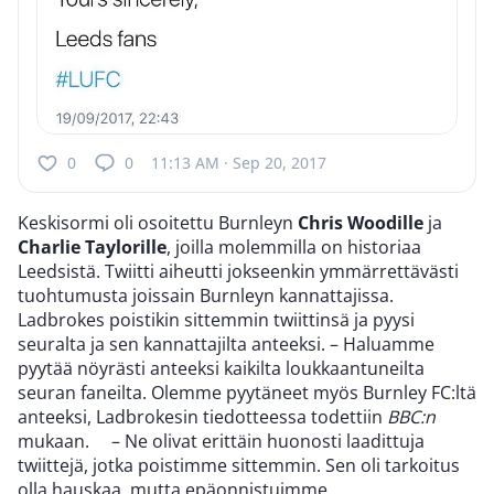
0
0
11:13 AM · Sep 20, 2017
Keskisormi oli osoitettu Burnleyn
Chris Woodille
ja
Charlie Taylorille
, joilla molemmilla on historiaa
Leedsistä. Twiitti aiheutti jokseenkin ymmärrettävästi
tuohtumusta joissain Burnleyn kannattajissa.
Ladbrokes poistikin sittemmin twiittinsä ja pyysi
seuralta ja sen kannattajilta anteeksi. – Haluamme
pyytää nöyrästi anteeksi kaikilta loukkaantuneilta
seuran faneilta. Olemme pyytäneet myös Burnley FC:ltä
anteeksi, Ladbrokesin tiedotteessa todettiin
BBC:n
mukaan. – Ne olivat erittäin huonosti laadittuja
twiittejä, jotka poistimme sittemmin. Sen oli tarkoitus
olla hauskaa, mutta epäonnistuimme.