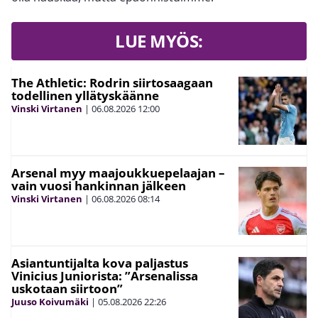
LUE MYÖS:
The Athletic: Rodrin siirtosaagaan
todellinen yllätyskäänne
Vinski Virtanen
|
06.08.2026
12:00
Arsenal myy maajoukkuepelaajan –
vain vuosi hankinnan jälkeen
Vinski Virtanen
|
06.08.2026
08:14
Asiantuntijalta kova paljastus
Vinicius Juniorista: ”Arsenalissa
uskotaan siirtoon”
Juuso Koivumäki
|
05.08.2026
22:26