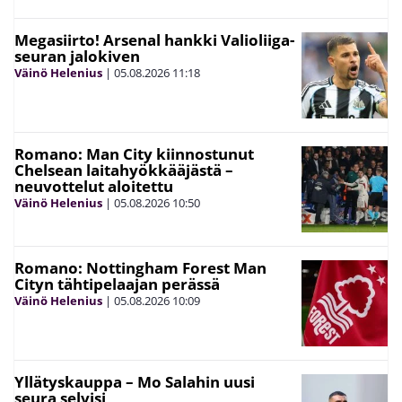
Megasiirto! Arsenal hankki Valioliiga-
seuran jalokiven
Väinö Helenius
|
05.08.2026
11:18
Romano: Man City kiinnostunut
Chelsean laitahyökkääjästä –
neuvottelut aloitettu
Väinö Helenius
|
05.08.2026
10:50
Romano: Nottingham Forest Man
Cityn tähtipelaajan perässä
Väinö Helenius
|
05.08.2026
10:09
Yllätyskauppa – Mo Salahin uusi
seura selvisi