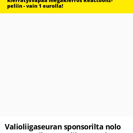
kierrätysvapaa megakierros Reactoonz-
peliin - vain 1 eurolla!
Valioliigaseuran sponsorilta nolo