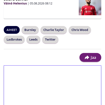
Väinö Helenius
|
05.08.2026
08:12
AIHEET
Burnley
Charlie Taylor
Chris Wood
Ladbrokes
Leeds
Twitter
Jaa
1€ = 10€ arvosta
ilmaiskierroksia ilman
kierrätystä!
Talleta 1€