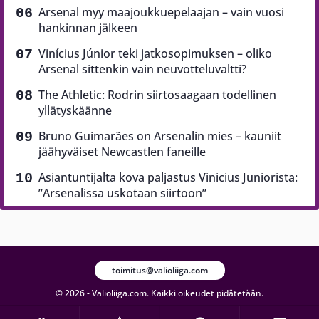
Arsenal myy maajoukkuepelaajan – vain vuosi
hankinnan jälkeen
Vinícius Júnior teki jatkosopimuksen – oliko
Arsenal sittenkin vain neuvotteluvaltti?
The Athletic: Rodrin siirtosaagaan todellinen
yllätyskäänne
Bruno Guimarães on Arsenalin mies – kauniit
jäähyväiset Newcastlen faneille
Asiantuntijalta kova paljastus Vinicius Juniorista:
”Arsenalissa uskotaan siirtoon”
toimitus@valioliiga.com
© 2026 - Valioliiga.com. Kaikki oikeudet pidätetään.