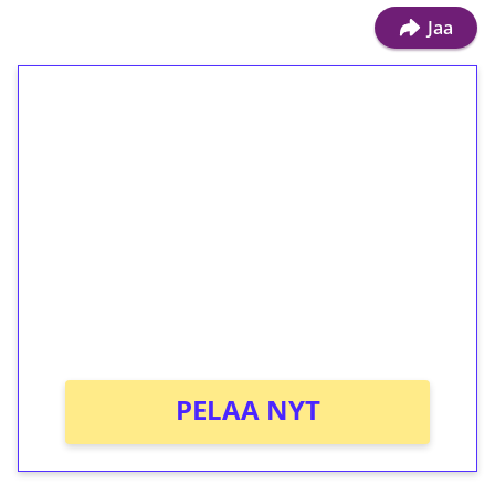
Jaa
1€ = 10€ arvosta
ilmaiskierroksia ilman
kierrätystä!
Talleta 1€
Saat heti 50 ilmaiskierrosta Tuohi 1000 -
peliin (arvo 0,20€ per kierros)!
Ei kierrätysvaatimusta!
PELAA NYT