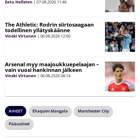
Eetu Hellsten
|
07.08.2026
11:46
The Athletic: Rodrin siirtosaagaan
todellinen yllätyskäänne
Vinski Virtanen
|
06.08.2026
12:00
Arsenal myy maajoukkuepelaajan –
vain vuosi hankinnan jälkeen
Vinski Virtanen
|
06.08.2026
08:14
AIHEET
Eliaquim Mangala
Manchester City
Pääuutiset