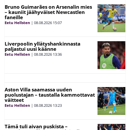
Bruno Guimarães on Arsenalin mies
– kauniit jäähyväiset Newcastlen
faneille
Eetu Hellsten
|
08.08.2026
15:07
Liverpoolin yllätyshankinnasta
paljastui uusi käänne
Eetu Hellsten
|
08.08.2026
13:36
Aston Villa saamassa uuden
puolustajan – taustalla kammottavat
väitteet
Eetu Hellsten
|
08.08.2026
13:23
Tämä tuli aivan puskista –