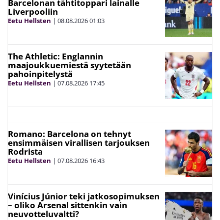
Barcelonan tähtitoppari lainalle
Liverpooliin
Eetu Hellsten
|
08.08.2026
01:03
The Athletic: Englannin
maajoukkuemiestä syytetään
pahoinpitelystä
Eetu Hellsten
|
07.08.2026
17:45
Romano: Barcelona on tehnyt
ensimmäisen virallisen tarjouksen
Rodrista
Eetu Hellsten
|
07.08.2026
16:43
Vinícius Júnior teki jatkosopimuksen
– oliko Arsenal sittenkin vain
neuvotteluvaltti?