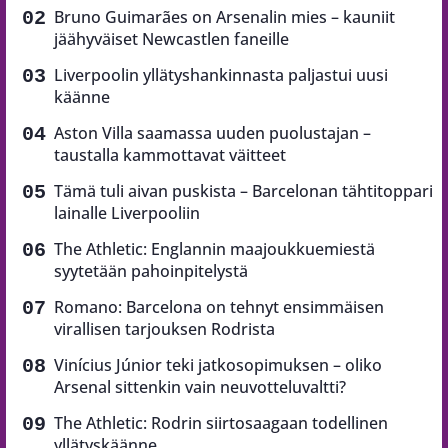
Bruno Guimarães on Arsenalin mies – kauniit
jäähyväiset Newcastlen faneille
Liverpoolin yllätyshankinnasta paljastui uusi
käänne
Aston Villa saamassa uuden puolustajan –
taustalla kammottavat väitteet
Tämä tuli aivan puskista – Barcelonan tähtitoppari
lainalle Liverpooliin
The Athletic: Englannin maajoukkuemiestä
syytetään pahoinpitelystä
Romano: Barcelona on tehnyt ensimmäisen
virallisen tarjouksen Rodrista
Vinícius Júnior teki jatkosopimuksen – oliko
Arsenal sittenkin vain neuvotteluvaltti?
The Athletic: Rodrin siirtosaagaan todellinen
yllätyskäänne