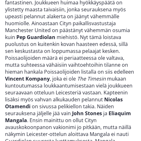
fantastinen. Joukkueen huimaa hyökkäyspäätä on
ylistetty maasta taivaisiin, jonka seurauksena myös
upeasti pelannut alakerta on jäänyt vähemmälle
huomiolle. Ainoastaan Cityn paikallisvastustaja
Manchester United on päästänyt vähemmän osumia
kuin
Pep Guardiolan
miehistö. Nyt tämä loistava
puolustus on kuitenkin kovan haasteen edessä, sillä
sen keskustasta on loppumassa pelaajat kesken.
Poissaolijoiden määrä ei periaatteessa ole valtava,
mutta suhteessa vähäisiin vaihtoehtoihin tilanne on
hieman hankala Poissaolijoiden listalla on siis edelleen
Vincent Kompany
, joka ei ole
The Timesin
mukaan
kuntoutumassa loukkaantumisestaan vielä joukkueen
seuraavaan otteluun Leicesteriä vastaan. Kapteenin
lisäksi myös vahvan alkukauden pelannut
Nicolas
Otamendi
on sivussa pelikiellon takia. Näiden
seurauksena jäljelle jää vain
John Stones
ja
Eliaquim
Mangala
. Ensin mainittu on ollut Cityn
avauskokoonpanon vakionimi jo pitkään, mutta näillä
näkymin Leicester-ottelun aloittava Mangala ei nauti