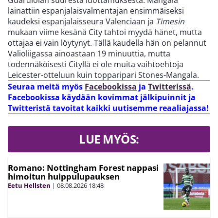
Guardiolan suuresta luottamuksesta. Mangala
lainattiin espanjalaisvalmentajan ensimmäiseksi
kaudeksi espanjalaisseura Valenciaan ja
Timesin
mukaan viime kesänä City tahtoi myydä hänet, mutta
ottajaa ei vain löytynyt. Tällä kaudella hän on pelannut
Valioliigassa ainoastaan 19 minuuttia, mutta
todennäköisesti Cityllä ei ole muita vaihtoehtoja
Leicester-otteluun kuin topparipari Stones-Mangala.
Seuraa meitä myös
Facebookissa
ja
Twitterissä
.
Facebookissa käydään kovimmat jälkipuinnit ja
Twitteristä tavoitat kaikki uutisemme reaaliajassa!
LUE MYÖS:
Romano: Nottingham Forest nappasi
himoitun huippulupauksen
Eetu Hellsten
|
08.08.2026
18:48