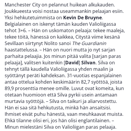
Manchester City on pelannut huikean alkukauden.
Joukkueesta voisi nostaa useammankin pelaajan esiin.
Yksi hehkutetuimmista on
Kevin De Bruyne
.
Belgialainen on iskenyt tämän kauden Valioliigassa
tehot 3+6. – Hän on uskomaton pelaaja: tekee maaleja,
tekee töitä, hänessä on kaikkea, Citystä viime kesänä
Sevillaan siirtynyt Nolito sanoi
The Guardianin
haastattelussa. – Hän on nuori mutta jo nyt sarjan
parhaita pelaajia. Jos minun pitää valita [sarjan paras
pelaaja], valitsen kuitenkin [
David
]
Silvan
. Silva on
tehnyt tällä kaudella Valioliigassa yhden maalin ja
syöttänyt peräti kahdeksan. 31-vuotias espanjalainen
antaa ottelua kohden keskimäärin 82,7 syöttöä, joista
89,9 prosenttia menee omille. Luvut ovat komeita, kun
otetaan huomioon että Silva pyrkii usein antamaan
murtavia syöttöjä. – Silva on taikuri ja aliarvostettu.
Hän ei saa sitä hehkutusta, minkä hän ansaitsisi.
Ihmiset eivät puhu hänestä, vaan meuhkaavat muista.
Ehkä tilanne olisi eri, jos hän olisi englantilainen. –
Minun mielestäni Silva on Valioliigan paras pelaaja.