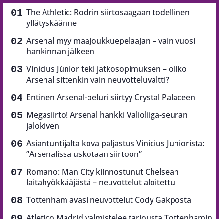
The Athletic: Rodrin siirtosaagaan todellinen
yllätyskäänne
Arsenal myy maajoukkuepelaajan – vain vuosi
hankinnan jälkeen
Vinícius Júnior teki jatkosopimuksen – oliko
Arsenal sittenkin vain neuvotteluvaltti?
Entinen Arsenal-peluri siirtyy Crystal Palaceen
Megasiirto! Arsenal hankki Valioliiga-seuran
jalokiven
Asiantuntijalta kova paljastus Vinicius Juniorista:
”Arsenalissa uskotaan siirtoon”
Romano: Man City kiinnostunut Chelsean
laitahyökkääjästä – neuvottelut aloitettu
Tottenham avasi neuvottelut Cody Gakposta
Atletico Madrid valmistelee tarjousta Tottenhamin