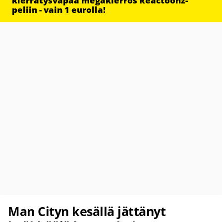
kierrätysvapaa megakierros Reactoonz-
peliin - vain 1 eurolla!
Man Cityn kesällä jättänyt