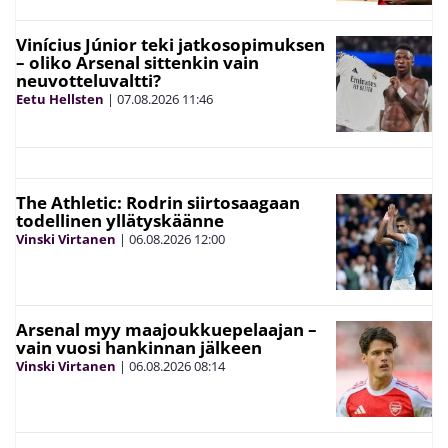
Vinícius Júnior teki jatkosopimuksen
– oliko Arsenal sittenkin vain
neuvotteluvaltti?
Eetu Hellsten
|
07.08.2026
11:46
The Athletic: Rodrin siirtosaagaan
todellinen yllätyskäänne
Vinski Virtanen
|
06.08.2026
12:00
Arsenal myy maajoukkuepelaajan –
vain vuosi hankinnan jälkeen
Vinski Virtanen
|
06.08.2026
08:14