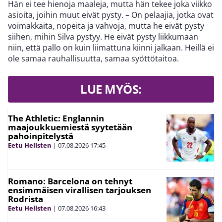
Hän ei tee hienoja maaleja, mutta hän tekee joka viikko
asioita, joihin muut eivät pysty. – On pelaajia, jotka ovat
voimakkaita, nopeita ja vahvoja, mutta he eivät pysty
siihen, mihin Silva pystyy. He eivät pysty liikkumaan
niin, että pallo on kuin liimattuna kiinni jalkaan. Heillä ei
ole samaa rauhallisuutta, samaa syöttötaitoa.
LUE MYÖS:
The Athletic: Englannin
maajoukkuemiestä syytetään
pahoinpitelystä
Eetu Hellsten
|
07.08.2026
17:45
Romano: Barcelona on tehnyt
ensimmäisen virallisen tarjouksen
Rodrista
Eetu Hellsten
|
07.08.2026
16:43