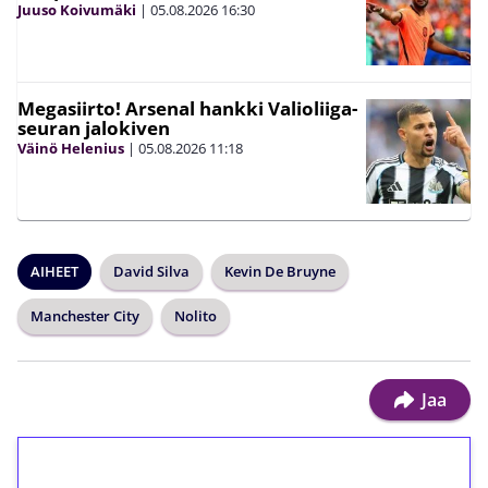
Juuso Koivumäki
|
05.08.2026
16:30
Megasiirto! Arsenal hankki Valioliiga-
seuran jalokiven
Väinö Helenius
|
05.08.2026
11:18
AIHEET
David Silva
Kevin De Bruyne
Manchester City
Nolito
Jaa
1€ = 10€ arvosta