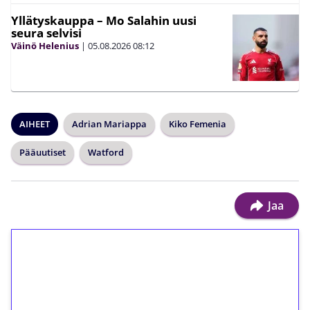
Yllätyskauppa – Mo Salahin uusi
seura selvisi
Väinö Helenius
|
05.08.2026
08:12
AIHEET
Adrian Mariappa
Kiko Femenia
Pääuutiset
Watford
Jaa
1€ = 10€ arvosta
ilmaiskierroksia ilman
kierrätystä!