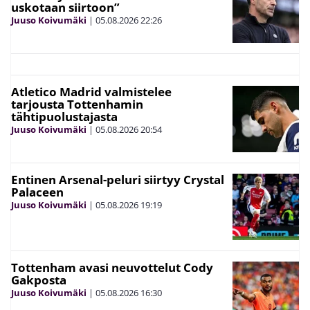
uskotaan siirtoon”
Juuso Koivumäki
|
05.08.2026
22:26
Atletico Madrid valmistelee
tarjousta Tottenhamin
tähtipuolustajasta
Juuso Koivumäki
|
05.08.2026
20:54
Entinen Arsenal-peluri siirtyy Crystal
Palaceen
Juuso Koivumäki
|
05.08.2026
19:19
Tottenham avasi neuvottelut Cody
Gakposta
Juuso Koivumäki
|
05.08.2026
16:30