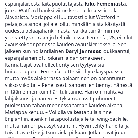
espanjalaisesta laitapuolustajasta
Kiko Femeníasta
,
jonka Watford hankki viime kesänä ilmaissiirrolla
Alavésista. Mariappa ei luultavasti ollut Watfordin
pelaajista ainoa, jolla ei ollut minkäänlaista käsitystä
uudesta pelaajahankinnasta, vaikka tämän nimi oli
yhdistetty seuraan jo helmikuussa. Femenía, 26, ei ollut
avauskokoonpanossa kauden avauskierroksella. Sen
jälkeen kun hollantilainen
Daryl Janmaat
loukkaantui,
espanjalainen otti oikean laidan omakseen.
Kannattajat ovat olleet erityisen tyytyväisiä
huippunopean Femenían otteisiin hyökkäyspäässä,
mutta myös alakerrassa pelaaminen on parantunut
viikko viikolta. – Rehellisesti sanoen, en tiennyt hänestä
mitään ennen kuin hän tuli tänne. Hän on mahtava
lahjakkuus, ja hänen esityksensä ovat puhuneet
puolestaan tähän mennessä tämän kauden aikana,
Mariappa kehuu. – Voi olla vaikeata tulla sinne,
Englantiin, etenkin laitapuolustajalle tai wing-backille,
mutta hän on päässyt vauhtiin. Hyvin tehty häneltä, ja
toivottavasti se jatkuu vielä pitkään. Jotkut ovat jopa