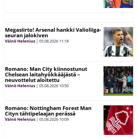
Megasiirto! Arsenal hankki Valioliiga-
seuran jalokiven
Väinö Helenius
|
05.08.2026
11:18
Romano: Man City kiinnostunut
Chelsean laitahyökkääjästä –
neuvottelut aloitettu
Väinö Helenius
|
05.08.2026
10:50
Romano: Nottingham Forest Man
Cityn tähtipelaajan perässä
Väinö Helenius
|
05.08.2026
10:09