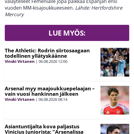
väläytelleet Femeníalle jopa paikkaa Espanjan ensi
vuoden MM-kisajoukkueeseen.
Lähde: Hertfordshire
Mercury
LUE MYÖS:
The Athletic: Rodrin siirtosaagaan
todellinen yllätyskäänne
Vinski Virtanen
|
06.08.2026
12:00
Arsenal myy maajoukkuepelaajan –
vain vuosi hankinnan jälkeen
Vinski Virtanen
|
06.08.2026
08:14
Asiantuntijalta kova paljastus
Vinicius Juniorista: ”Arsenalissa