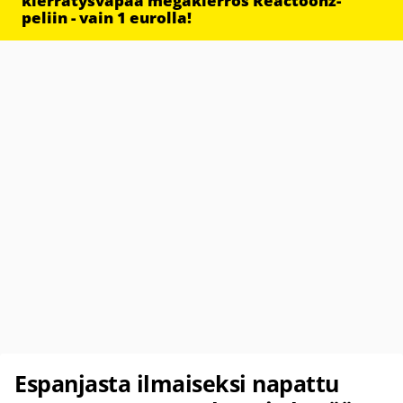
kierrätysvapaa megakierros Reactoonz-
peliin - vain 1 eurolla!
Espanjasta ilmaiseksi napattu