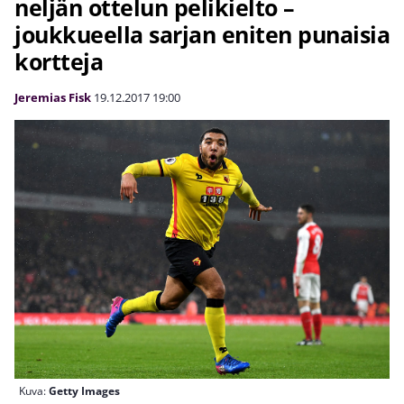
neljän ottelun pelikielto –
joukkueella sarjan eniten punaisia
kortteja
Jeremias Fisk
19.12.2017
19:00
Kuva:
Getty Images