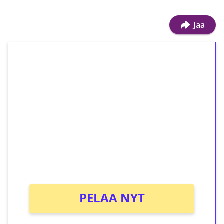
Jaa
1€ = 10€ arvosta
ilmaiskierroksia ilman
kierrätystä!
Talleta 1€
Saat heti 50 ilmaiskierrosta Tuohi 1000 -
peliin (arvo 0,20€ per kierros)!
Ei kierrätysvaatimusta!
PELAA NYT