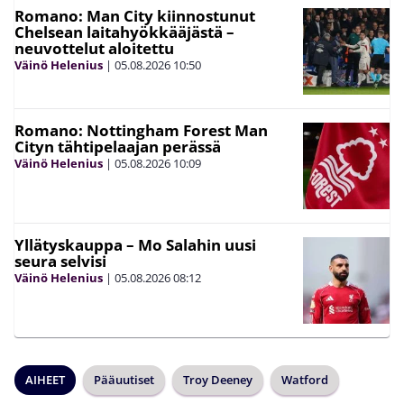
Romano: Man City kiinnostunut
Chelsean laitahyökkääjästä –
neuvottelut aloitettu
Väinö Helenius
|
05.08.2026
10:50
Romano: Nottingham Forest Man
Cityn tähtipelaajan perässä
Väinö Helenius
|
05.08.2026
10:09
Yllätyskauppa – Mo Salahin uusi
seura selvisi
Väinö Helenius
|
05.08.2026
08:12
AIHEET
Pääuutiset
Troy Deeney
Watford