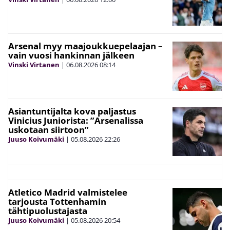
Arsenal myy maajoukkuepelaajan –
vain vuosi hankinnan jälkeen
Vinski Virtanen
|
06.08.2026
08:14
Asiantuntijalta kova paljastus
Vinicius Juniorista: ”Arsenalissa
uskotaan siirtoon”
Juuso Koivumäki
|
05.08.2026
22:26
Atletico Madrid valmistelee
tarjousta Tottenhamin
tähtipuolustajasta
Juuso Koivumäki
|
05.08.2026
20:54