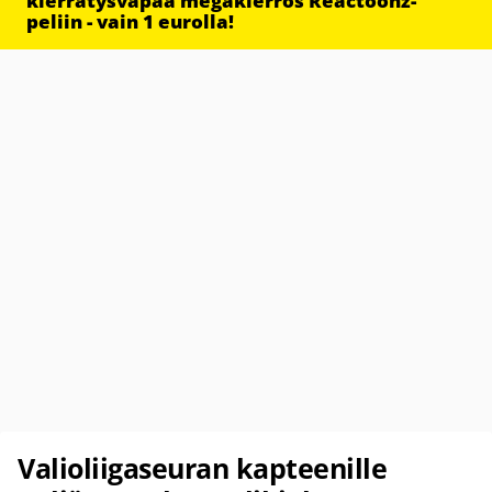
kierrätysvapaa megakierros Reactoonz-
peliin - vain 1 eurolla!
Valioliigaseuran kapteenille