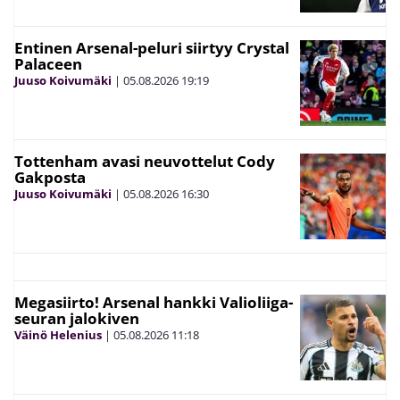
Entinen Arsenal-peluri siirtyy Crystal
Palaceen
Juuso Koivumäki
|
05.08.2026
19:19
Tottenham avasi neuvottelut Cody
Gakposta
Juuso Koivumäki
|
05.08.2026
16:30
Megasiirto! Arsenal hankki Valioliiga-
seuran jalokiven
Väinö Helenius
|
05.08.2026
11:18