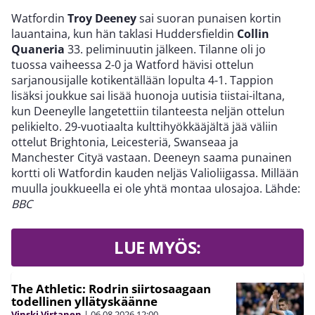
Watfordin
Troy Deeney
sai suoran punaisen kortin
lauantaina, kun hän taklasi Huddersfieldin
Collin
Quaneria
33. peliminuutin jälkeen. Tilanne oli jo
tuossa vaiheessa 2-0 ja Watford hävisi ottelun
sarjanousijalle kotikentällään lopulta 4-1. Tappion
lisäksi joukkue sai lisää huonoja uutisia tiistai-iltana,
kun Deeneylle langetettiin tilanteesta neljän ottelun
pelikielto. 29-vuotiaalta kulttihyökkääjältä jää väliin
ottelut Brightonia, Leicesteriä, Swanseaa ja
Manchester Cityä vastaan. Deeneyn saama punainen
kortti oli Watfordin kauden neljäs Valioliigassa. Millään
muulla joukkueella ei ole yhtä montaa ulosajoa. Lähde:
BBC
LUE MYÖS:
The Athletic: Rodrin siirtosaagaan
todellinen yllätyskäänne
Vinski Virtanen
|
06.08.2026
12:00