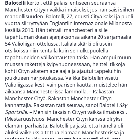
Balotelli
kertoi, että palaisi entiseen seuraansa
Manchester Cityyn vaikka ilmaiseksi, jos hän saisi siihen
mahdollisuuden. Balotelli, 27, edusti Cityä kaksi ja puoli
vuotta siirryttyään Englantiin Internazionale Milanosta
kesällä 2010. Hän tehtaili manchesterilaisille
tapahtumarikkaan ajanjaksonsa aikana 20 sarjamaalia
54 Valioliigan ottelussa. Italialaiskärki oli usein
otsikoissa niin kentällä kuin sen ulkopuolella
tapahtuneiden välikohtausten takia. Hän ampui muun
muassa raketteja kylpyhuoneessaan, heitteli tikkoja
kohti Cityn akatemiapelaajia ja ajautui tappeluihin
joukkueen harjoituksissa. Vaikka Balotellin visiitti
Valioliigassa kesti vain parisen kautta, muistelee hän
aikaansa Manchesterissa lämmöllä. – Rakastan
Manchester Cityä. Rakastan Manchester Cityn
kannattajia. Rakastan tätä seuraa, sanoi Balotelli
Sky
Sportsille
. – Menisin takaisin Cityyn vaikka ilmaiseksi.
(Mestaruus)vuosi Manchester Cityn kanssa oli yksi
elämäni parhaista. Balotelli paljasti, että hänellä oli
aluksi vaikeuksia tottua elämään Manchesterissa ja