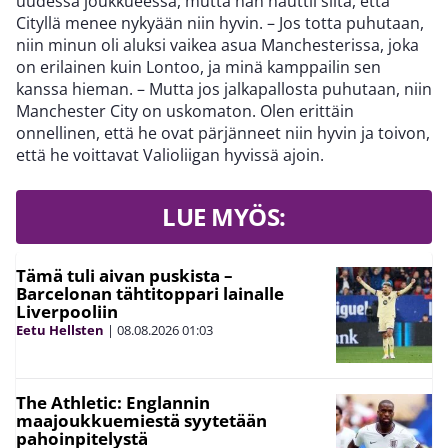
uudessa joukkueessa, mutta hän nauttii siitä, että
Cityllä menee nykyään niin hyvin. – Jos totta puhutaan,
niin minun oli aluksi vaikea asua Manchesterissa, joka
on erilainen kuin Lontoo, ja minä kamppailin sen
kanssa hieman. – Mutta jos jalkapallosta puhutaan, niin
Manchester City on uskomaton. Olen erittäin
onnellinen, että he ovat pärjänneet niin hyvin ja toivon,
että he voittavat Valioliigan hyvissä ajoin.
LUE MYÖS:
Tämä tuli aivan puskista –
Barcelonan tähtitoppari lainalle
Liverpooliin
Eetu Hellsten
|
08.08.2026
01:03
The Athletic: Englannin
maajoukkuemiestä syytetään
pahoinpitelystä