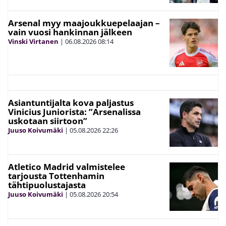
Arsenal myy maajoukkuepelaajan –
vain vuosi hankinnan jälkeen
Vinski Virtanen
|
06.08.2026
08:14
Asiantuntijalta kova paljastus
Vinicius Juniorista: ”Arsenalissa
uskotaan siirtoon”
Juuso Koivumäki
|
05.08.2026
22:26
Atletico Madrid valmistelee
tarjousta Tottenhamin
tähtipuolustajasta
Juuso Koivumäki
|
05.08.2026
20:54