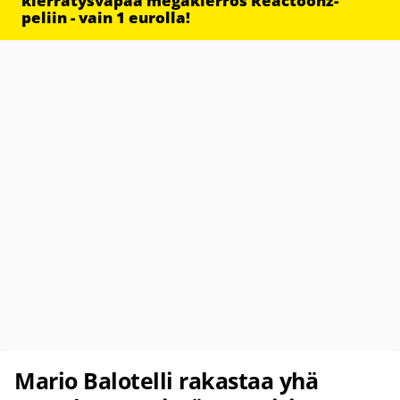
kierrätysvapaa megakierros Reactoonz-
peliin - vain 1 eurolla!
Mario Balotelli rakastaa yhä