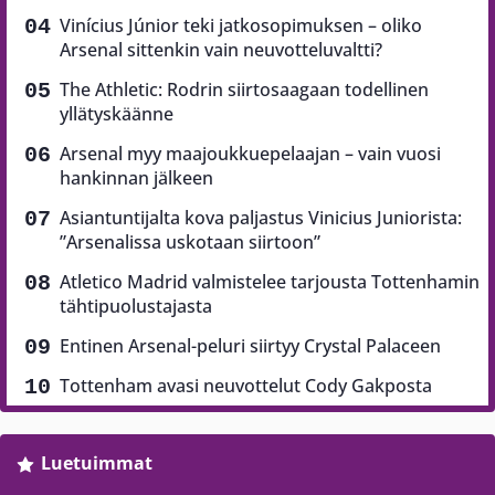
Vinícius Júnior teki jatkosopimuksen – oliko
Arsenal sittenkin vain neuvotteluvaltti?
The Athletic: Rodrin siirtosaagaan todellinen
yllätyskäänne
Arsenal myy maajoukkuepelaajan – vain vuosi
hankinnan jälkeen
Asiantuntijalta kova paljastus Vinicius Juniorista:
”Arsenalissa uskotaan siirtoon”
Atletico Madrid valmistelee tarjousta Tottenhamin
tähtipuolustajasta
Entinen Arsenal-peluri siirtyy Crystal Palaceen
Tottenham avasi neuvottelut Cody Gakposta
Luetuimmat