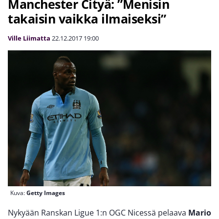
Manchester Cityä: ”Menisin
takaisin vaikka ilmaiseksi”
Ville Liimatta
22.12.2017
19:00
Kuva:
Getty Images
Nykyään Ranskan Ligue 1:n OGC Nicessä pelaava
Mario