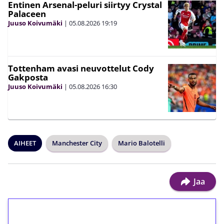
Entinen Arsenal-peluri siirtyy Crystal
Palaceen
Juuso Koivumäki
|
05.08.2026
19:19
Tottenham avasi neuvottelut Cody
Gakposta
Juuso Koivumäki
|
05.08.2026
16:30
AIHEET
Manchester City
Mario Balotelli
Jaa
1€ = 10€ arvosta