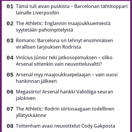
Tämä tuli aivan puskista – Barcelonan tähtitoppari
lainalle Liverpooliin
The Athletic: Englannin maajoukkuemiestä
syytetään pahoinpitelystä
Romano: Barcelona on tehnyt ensimmäisen
virallisen tarjouksen Rodrista
Vinícius Júnior teki jatkosopimuksen – oliko
Arsenal sittenkin vain neuvotteluvaltti?
Arsenal myy maajoukkuepelaajan – vain vuosi
hankinnan jälkeen
Megasiirto! Arsenal hankki Valioliiga-seuran
jalokiven
The Athletic: Rodrin siirtosaagaan todellinen
yllätyskäänne
Tottenham avasi neuvottelut Cody Gakposta