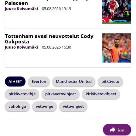
Palaceen
Juuso Koivumäki
|
05.08.2026
19:19
Tottenham avasi neuvottelut Cody
Gakposta
Juuso Koivumäki
|
05.08.2026
16:30
AIHEET
Everton
Manchester United
pitkäveto
pitkävetovihje
pitkävetovihjeet
Pitkävetovihjeet
valioliiga
vetovihje
vetovihjeet
Jaa