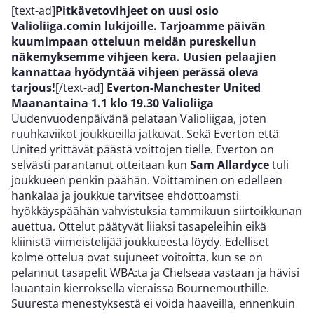
[text-ad]
Pitkävetovihjeet on uusi osio
Valioliiga.comin lukijoille. Tarjoamme päivän
kuumimpaan otteluun meidän pureskellun
näkemyksemme vihjeen kera. Uusien pelaajien
kannattaa hyödyntää vihjeen perässä oleva
tarjous!
[/text-ad]
Everton-Manchester United
Maanantaina 1.1 klo 19.30
Valioliiga
Uudenvuodenpäivänä pelataan Valioliigaa, joten
ruuhkaviikot joukkueilla jatkuvat. Sekä Everton että
United yrittävät päästä voittojen tielle. Everton on
selvästi parantanut otteitaan kun
Sam Allardyce
tuli
joukkueen penkin päähän. Voittaminen on edelleen
hankalaa ja joukkue tarvitsee ehdottoamsti
hyökkäyspäähän vahvistuksia tammikuun siirtoikkunan
auettua. Ottelut päätyvät liiaksi tasapeleihin eikä
kliinistä viimeistelijää joukkueesta löydy. Edelliset
kolme ottelua ovat sujuneet voitoitta, kun se on
pelannut tasapelit WBA:ta ja Chelseaa vastaan ja hävisi
lauantain kierroksella vieraissa Bournemouthille.
Suuresta menestyksestä ei voida haaveilla, ennenkuin