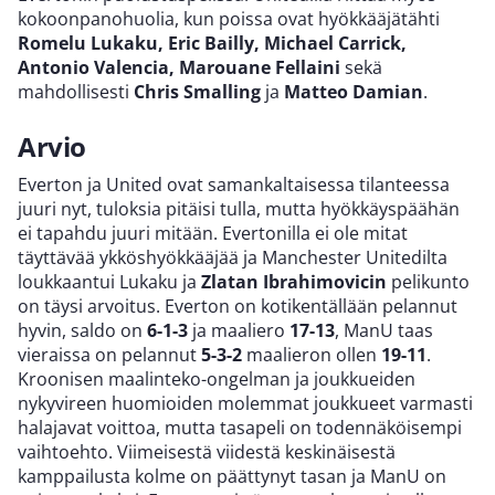
kokoonpanohuolia, kun poissa ovat hyökkääjätähti
Romelu Lukaku, Eric Bailly, Michael Carrick,
Antonio Valencia, Marouane Fellaini
sekä
mahdollisesti
Chris Smalling
ja
Matteo Damian
.
Arvio
Everton ja United ovat samankaltaisessa tilanteessa
juuri nyt, tuloksia pitäisi tulla, mutta hyökkäyspäähän
ei tapahdu juuri mitään. Evertonilla ei ole mitat
täyttävää ykköshyökkääjää ja Manchester Unitedilta
loukkaantui Lukaku ja
Zlatan Ibrahimovicin
pelikunto
on täysi arvoitus. Everton on kotikentällään pelannut
hyvin, saldo on
6-1-3
ja maaliero
17-13
, ManU taas
vieraissa on pelannut
5-3-2
maalieron ollen
19-11
.
Kroonisen maalinteko-ongelman ja joukkueiden
nykyvireen huomioiden molemmat joukkueet varmasti
halajavat voittoa, mutta tasapeli on todennäköisempi
vaihtoehto. Viimeisestä viidestä keskinäisestä
kamppailusta kolme on päättynyt tasan ja ManU on