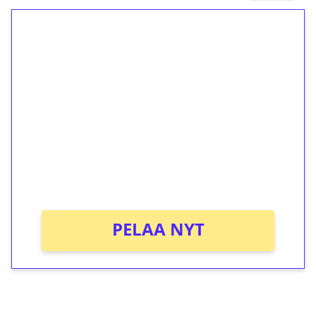
1€ = 10€ arvosta
ilmaiskierroksia ilman
kierrätystä!
Talleta 1€
Saat heti 50 ilmaiskierrosta Tuohi 1000 -
peliin (arvo 0,20€ per kierros)!
Ei kierrätysvaatimusta!
PELAA NYT