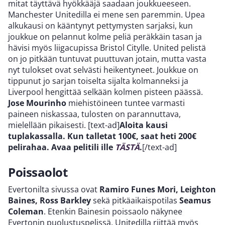
mitat täyttävä hyökkääjä saadaan joukkueeseen.
Manchester Unitedilla ei mene sen paremmin. Upea
alkukausi on kääntynyt pettymysten sarjaksi, kun
joukkue on pelannut kolme peliä peräkkäin tasan ja
hävisi myös liigacupissa Bristol Citylle. United pelistä
on jo pitkään tuntuvat puuttuvan jotain, mutta vasta
nyt tulokset ovat selvästi heikentyneet. Joukkue on
tippunut jo sarjan toiselta sijalta kolmanneksi ja
Liverpool hengittää selkään kolmen pisteen päässä.
Jose Mourinho
miehistöineen tuntee varmasti
paineen niskassaa, tulosten on parannuttava,
mielellään pikaisesti. [text-ad]
Aloita kausi
tuplakassalla. Kun talletat 100€, saat heti 200€
pelirahaa. Avaa pelitili ille
TÄSTÄ
.
[/text-ad]
Poissaolot
Evertonilta sivussa ovat
Ramiro Funes Mori, Leighton
Baines, Ross Barkley
sekä pitkäaikaispotilas
Seamus
Coleman
. Etenkin Bainesin poissaolo näkynee
Evertonin puolustuspelissä. Unitedilla riittää myös