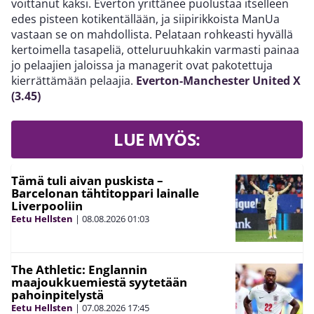
voittanut kaksi. Everton yrittänee puolustaa itselleen
edes pisteen kotikentällään, ja siipirikkoista ManUa
vastaan se on mahdollista. Pelataan rohkeasti hyvällä
kertoimella tasapeliä, otteluruuhkakin varmasti painaa
jo pelaajien jaloissa ja managerit ovat pakotettuja
kierrättämään pelaajia.
Everton-Manchester United X
(3.45)
LUE MYÖS:
Tämä tuli aivan puskista –
Barcelonan tähtitoppari lainalle
Liverpooliin
Eetu Hellsten
|
08.08.2026
01:03
The Athletic: Englannin
maajoukkuemiestä syytetään
pahoinpitelystä
Eetu Hellsten
|
07.08.2026
17:45