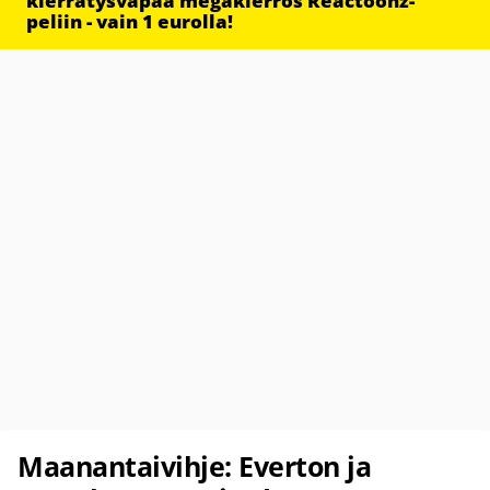
kierrätysvapaa megakierros Reactoonz-
peliin - vain 1 eurolla!
Maanantaivihje: Everton ja