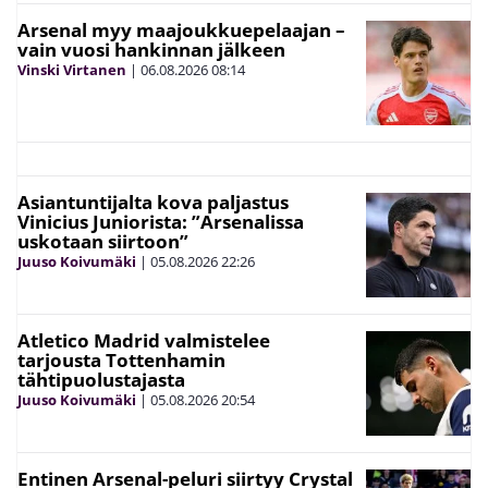
Arsenal myy maajoukkuepelaajan –
vain vuosi hankinnan jälkeen
Vinski Virtanen
|
06.08.2026
08:14
Asiantuntijalta kova paljastus
Vinicius Juniorista: ”Arsenalissa
uskotaan siirtoon”
Juuso Koivumäki
|
05.08.2026
22:26
Atletico Madrid valmistelee
tarjousta Tottenhamin
tähtipuolustajasta
Juuso Koivumäki
|
05.08.2026
20:54
Entinen Arsenal-peluri siirtyy Crystal