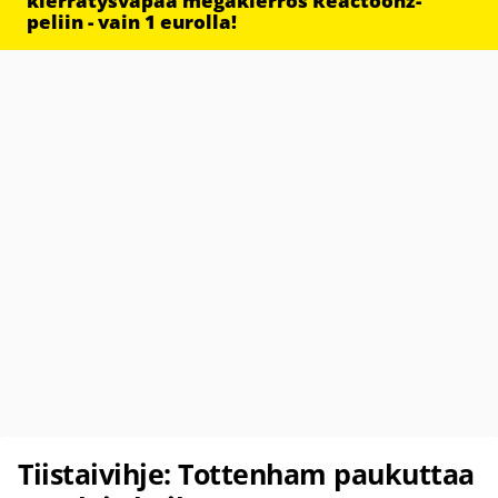
kierrätysvapaa megakierros Reactoonz-
peliin - vain 1 eurolla!
Tiistaivihje: Tottenham paukuttaa