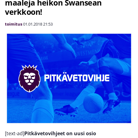
maaleja heikon Swansean
verkkoon!
toimitus
01.01.2018
21:53
[text-ad]
Pitkävetovihjeet on uusi osio