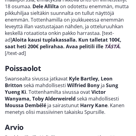
18 osumaa.
Dele Allilta
on odotettu enemmän, mutta
pikkuhiljaa sieltäkin suunnalta on tullut näyttöjä
enemmän. Tottenhamilla on joukkueessa enemmän
leveyttä illan vastustajaan nähden, ja otteluruuhkan
keskellä rotaatiota onkin pakko harrastaa. [text-
ad]
Aloita kausi tuplakassalla. Kun talletat 100€,
saat heti 200€ pelirahaa. Avaa pelitili ille
TÄSTÄ
.
[/text-ad]
Poissaolot
Swansealta sivussa jatkavat
Kyle Bartley, Leon
Britton
sekä mahdollisesti
Wilfried Bony
ja
Sung
Yueng Ki
. Tottenhamilta sivussa ovat
Victor
Wanyama, Toby Alderweireld
sekä mahdollisesti
Moussa Dembélé
ja sairastunut
Harry Kane
. Kanen
menetys olisi massiivinen takaisku Spursille.
Arvio