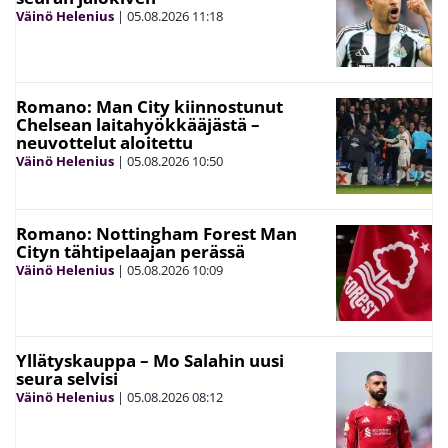
Väinö Helenius
|
05.08.2026
11:18
Romano: Man City kiinnostunut
Chelsean laitahyökkääjästä –
neuvottelut aloitettu
Väinö Helenius
|
05.08.2026
10:50
Romano: Nottingham Forest Man
Cityn tähtipelaajan perässä
Väinö Helenius
|
05.08.2026
10:09
Yllätyskauppa – Mo Salahin uusi
seura selvisi
Väinö Helenius
|
05.08.2026
08:12