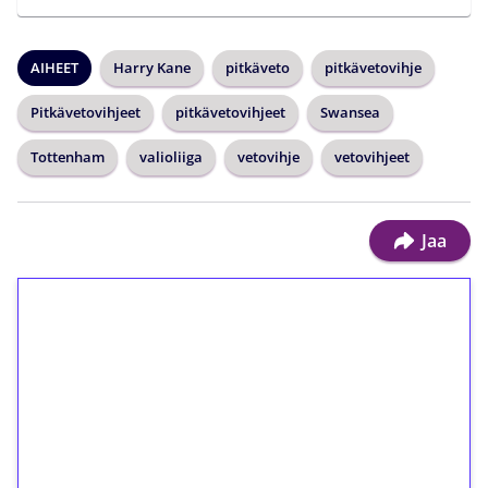
AIHEET
Harry Kane
pitkäveto
pitkävetovihje
Pitkävetovihjeet
pitkävetovihjeet
Swansea
Tottenham
valioliiga
vetovihje
vetovihjeet
Jaa
1€ = 10€ arvosta
ilmaiskierroksia ilman
kierrätystä!
Talleta 1€
Saat heti 50 ilmaiskierrosta Tuohi 1000 -