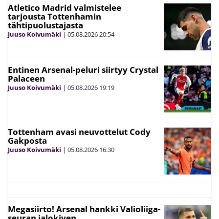
Atletico Madrid valmistelee
tarjousta Tottenhamin
tähtipuolustajasta
Juuso Koivumäki
|
05.08.2026
20:54
Entinen Arsenal-peluri siirtyy Crystal
Palaceen
Juuso Koivumäki
|
05.08.2026
19:19
Tottenham avasi neuvottelut Cody
Gakposta
Juuso Koivumäki
|
05.08.2026
16:30
Megasiirto! Arsenal hankki Valioliiga-
seuran jalokiven