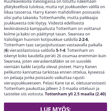
Ruuhkaviikoilla Valioliigassa on totuttu näkemään
yllätyksellisiä tuloksia, mutta nyt joukkueiden välillä on
liikaa tasoeroa. Harry Kanen mahdollinen poissaolo
olisi paha takaisku Tottenhamille, mutta paikkaajia
joukkueesta toki löytyy. Viidestä edellisestä
keskinäisestä kamppailusta Tottenham on voittanut
kolme ja kaksi on päättynyt tasan. Swansea on
Valioliigan huonoin kotijoukkue saldolla
2-2-6
,
Tottenham taas sarjasijoitustaan vastaavalla paikalla
(
6
) vierastilastoissa saldolla
5-1-4
. Tottenham on
iskenyt koko kaudella peräti 26 osumaa enemmän kuin
Swansea, joten vieraskentälläkin se on suosikki
viemään kaikki tarjolla olevat pisteet. Harry Kanen
pelikunto kannattaa tarkistaa ennen ottelua, kyseessä
on pelaaja jonka poissaolo vaikuttaa rajusti
vierasjoukkueeseen. Pelasi Kane tai ei, oletusarvoisesti
Tottenham paukuttaa jälleen 2-3 maalia otteluun ja
taistelee siis voitosta.
Tottenham yli 2.5 maalia (2.40)
LUE MYÖS: