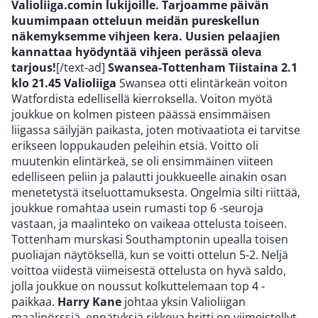
Valioliiga.comin lukijoille. Tarjoamme päivän
kuumimpaan otteluun meidän pureskellun
näkemyksemme vihjeen kera. Uusien pelaajien
kannattaa hyödyntää vihjeen perässä oleva
tarjous!
[/text-ad]
Swansea-Tottenham
Tiistaina 2.1
klo 21.45
Valioliiga
Swansea otti elintärkeän voiton
Watfordista edellisellä kierroksella. Voiton myötä
joukkue on kolmen pisteen päässä ensimmäisen
liigassa säilyjän paikasta, joten motivaatiota ei tarvitse
erikseen loppukauden peleihin etsiä. Voitto oli
muutenkin elintärkeä, se oli ensimmäinen viiteen
edelliseen peliin ja palautti joukkueelle ainakin osan
menetetystä itseluottamuksesta. Ongelmia silti riittää,
joukkue romahtaa usein rumasti top 6 -seuroja
vastaan, ja maalinteko on vaikeaa ottelusta toiseen.
Tottenham murskasi Southamptonin upealla toisen
puoliajan näytöksellä, kun se voitti ottelun 5-2. Neljä
voittoa viidestä viimeisestä ottelusta on hyvä saldo,
jolla joukkue on noussut kolkuttelemaan top 4 -
paikkaa.
Harry Kane
johtaa yksin Valioliigan
maalipörssiä, ennätyksiä rikkova britti on viimeistellyt