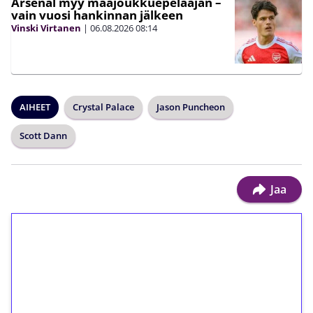
Arsenal myy maajoukkuepelaajan –
vain vuosi hankinnan jälkeen
Vinski Virtanen
|
06.08.2026
08:14
AIHEET
Crystal Palace
Jason Puncheon
Scott Dann
Jaa
1€ = 10€ arvosta
ilmaiskierroksia ilman
kierrätystä!