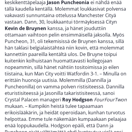
keskikenttäpelaaja
Jason Puncheonia
ei nähdä enää
tällä kaudella kentällä. Molemmat loukkasivat polvensa
vakavasti sunnuntaina ottelussa Manchester Cityä
vastaan. Dann, 30, loukkaantui törmäyksessä Cityn
Kevin de Bruynen
kanssa, ja hänet jouduttiin
ottamaan vaihtoon pelin ensimmäisellä jaksolla. Myös
Puncheon, 31, oli tekemisissä de Bruynen kanssa, sillä
hän taklasi belgialaistähteä niin kovin, että molemmat
kannettiin paareilla kentältä ulos. De Bruyne toipui
kuitenkin kolhuistaan huomattavasti kollegojaan
nopeammin, sillä hänet nähtiin tositoimissa jo eilen
tiistaina, kun Man City voitti Watfordin 3-1. – Minulla on
erittäin huonoja uutisia. Molemmilla (Dannilla ja
Puncheonilla) on vamma polven ristisiteessä. Dannilla
eturistisiteessä ja Jasonilla takaristisiteessä, sanoi
Crystal Palacen manageri
Roy Hodgson
FourFourTwon
mukaan. – Kumpikin heistä tulee tapaamaan
erikoislääkärin, ja heidät operoidaan, kunhan turvotus
helpottaa. Emme tule näkemään kumpaakaan pelaajaa
enää loppukaudella. Hodgson epäili, että Dann ja