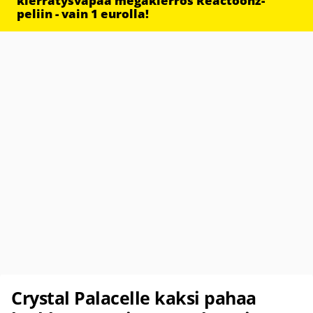
kierrätysvapaa megakierros Reactoonz-
peliin - vain 1 eurolla!
Crystal Palacelle kaksi pahaa