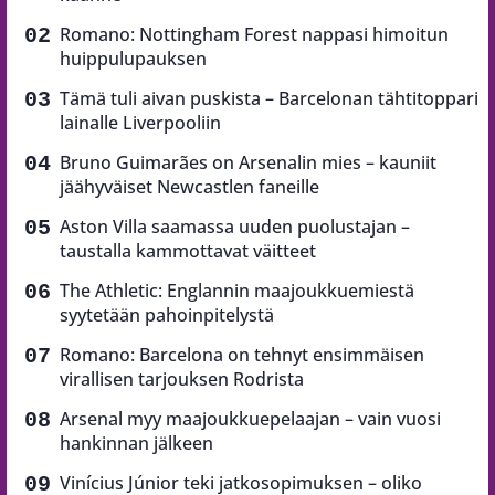
Romano: Nottingham Forest nappasi himoitun
huippulupauksen
Tämä tuli aivan puskista – Barcelonan tähtitoppari
lainalle Liverpooliin
Bruno Guimarães on Arsenalin mies – kauniit
jäähyväiset Newcastlen faneille
Aston Villa saamassa uuden puolustajan –
taustalla kammottavat väitteet
The Athletic: Englannin maajoukkuemiestä
syytetään pahoinpitelystä
Romano: Barcelona on tehnyt ensimmäisen
virallisen tarjouksen Rodrista
Arsenal myy maajoukkuepelaajan – vain vuosi
hankinnan jälkeen
Vinícius Júnior teki jatkosopimuksen – oliko