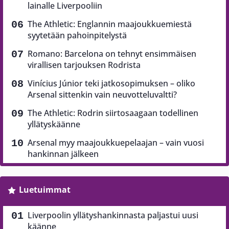
lainalle Liverpooliin
The Athletic: Englannin maajoukkuemiestä
syytetään pahoinpitelystä
Romano: Barcelona on tehnyt ensimmäisen
virallisen tarjouksen Rodrista
Vinícius Júnior teki jatkosopimuksen – oliko
Arsenal sittenkin vain neuvotteluvaltti?
The Athletic: Rodrin siirtosaagaan todellinen
yllätyskäänne
Arsenal myy maajoukkuepelaajan – vain vuosi
hankinnan jälkeen
Luetuimmat
Liverpoolin yllätyshankinnasta paljastui uusi
käänne