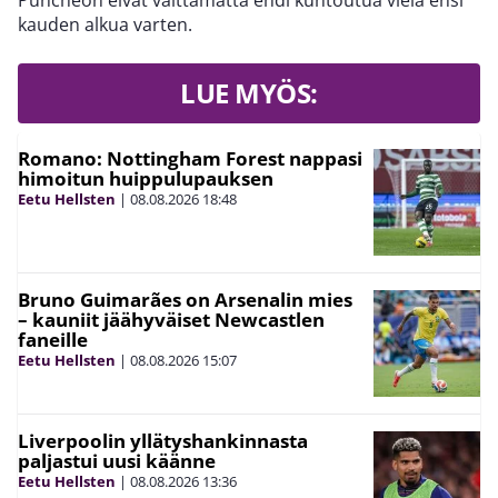
Puncheon eivät välttämättä ehdi kuntoutua vielä ensi
kauden alkua varten.
LUE MYÖS:
Romano: Nottingham Forest nappasi
himoitun huippulupauksen
Eetu Hellsten
|
08.08.2026
18:48
Bruno Guimarães on Arsenalin mies
– kauniit jäähyväiset Newcastlen
faneille
Eetu Hellsten
|
08.08.2026
15:07
Liverpoolin yllätyshankinnasta
paljastui uusi käänne
Eetu Hellsten
|
08.08.2026
13:36